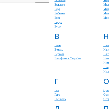
Безансон
Мар
Бельфор
Мел
Блуа
Мец
Бобиньи
Мон
Бове
Мон
Бордо
Бурж
В
Н
Ванн
Нан
Везуль
Нан
Версаль
Нан
Вильфранш-Сюр-Сон
Нев
Ним
Ниц
Ньо
Г
О
Гап
Ори
Гере
Орл
Гренобль
Осе
Д
П