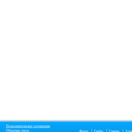
Пользовательское соглашение
|
|
|
Обратная связь
Флаги
Гербы
Гимны
Аэр