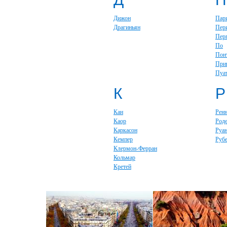
Дижон
Пар
Драгиньян
Пер
Пер
По
Пон
При
Пуа
К
Р
Кан
Рен
Каор
Род
Каркасон
Руа
Кемпер
Руб
Клермон-Ферран
Кольмар
Кретей