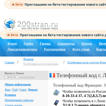
Приглашаем на бета-тестирование нового сай
🔥 Бета
Приглашаем на бета-тестирование нового сайта
🔥 Бета
Флаги
|
Гербы
|
Гимны
|
Аэропорты
|
Погода
|
Виде
Деньги/конвертеры
|
Разговорники
|
Фото стран
|
Карты
Франция
/
/
Главная
Телефонные коды городов Фран
Телефонные коды стран мира
Время в г.Париж
Телефонный код г. 
другой город
08:55:31
Общая информация
Телефонный код Франции: 3
Флаг
|
Герб
|
Гимн
|
Деньги/
Чтобы позвонить из Росси
Купюры
8-10-33-4 37, 4 7(2,8,3,7)
Национальные символы
Чтобы позвонить в г.Лион
7(2,8,3,7)-номер абонента
Аренда машин