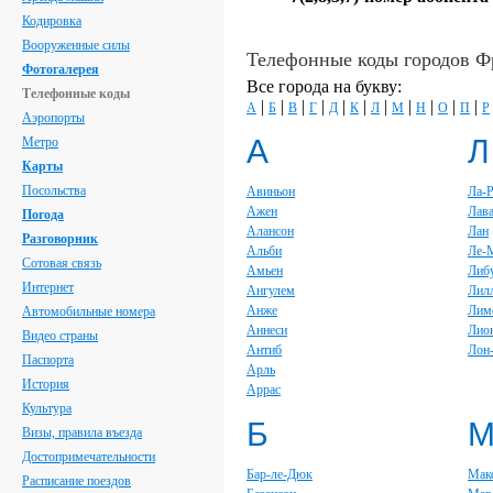
Кодировка
Вооруженные силы
Телефонные коды городов 
Фотогалерея
Все города на букву:
Телефонные коды
|
|
|
|
|
|
|
|
|
|
|
А
Б
В
Г
Д
К
Л
М
Н
О
П
Р
Аэропорты
А
Л
Метро
Карты
Посольства
Авиньон
Ла-
Ажен
Лав
Погода
Алансон
Лан
Разговорник
Альби
Ле-
Сотовая связь
Амьен
Либ
Интернет
Ангулем
Лил
Анже
Лим
Автомобильные номера
Аннеси
Лио
Видео страны
Антиб
Лон
Паспорта
Арль
История
Аррас
Культура
Б
Визы, правила въезда
Достопримечательности
Бар-ле-Дюк
Мак
Расписание поездов