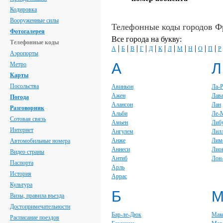
Кодировка
Вооруженные силы
Телефонные коды городов 
Фотогалерея
Все города на букву:
Телефонные коды
|
|
|
|
|
|
|
|
|
|
|
А
Б
В
Г
Д
К
Л
М
Н
О
П
Р
Аэропорты
А
Л
Метро
Карты
Посольства
Авиньон
Ла-
Ажен
Лав
Погода
Алансон
Лан
Разговорник
Альби
Ле-
Сотовая связь
Амьен
Либ
Интернет
Ангулем
Лил
Анже
Лим
Автомобильные номера
Аннеси
Лио
Видео страны
Антиб
Лон
Паспорта
Арль
История
Аррас
Культура
Б
Визы, правила въезда
Достопримечательности
Бар-ле-Дюк
Мак
Расписание поездов