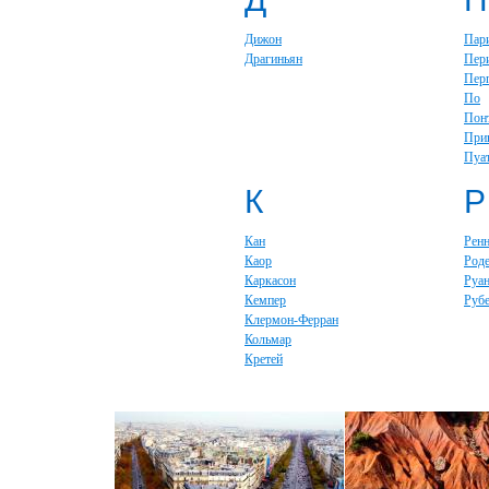
Дижон
Пар
Драгиньян
Пер
Пер
По
Пон
При
Пуа
К
Р
Кан
Рен
Каор
Род
Каркасон
Руа
Кемпер
Руб
Клермон-Ферран
Кольмар
Кретей