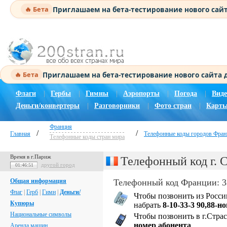
Приглашаем на бета-тестирование нового сай
🔥 Бета
Приглашаем на бета-тестирование нового сайта
🔥 Бета
Флаги
|
Гербы
|
Гимны
|
Аэропорты
|
Погода
|
Виде
Деньги/конвертеры
|
Разговорники
|
Фото стран
|
Карты
Франция
/
/
Главная
Телефонные коды городов Фран
Телефонные коды стран мира
Время в г.Париж
Телефонный код г. 
другой город
01:46:52
Общая информация
Телефонный код Франции: 3
Флаг
|
Герб
|
Гимн
|
Деньги/
Чтобы позвонить из Росси
Купюры
набрать
8-10-33-3 90,88-н
Национальные символы
Чтобы позвонить в г.Страс
номер абонента
Аренда машин