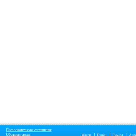
Пользовательское соглашение
|
|
|
Обратная связь
Флаги
Гербы
Гимны
Аэр