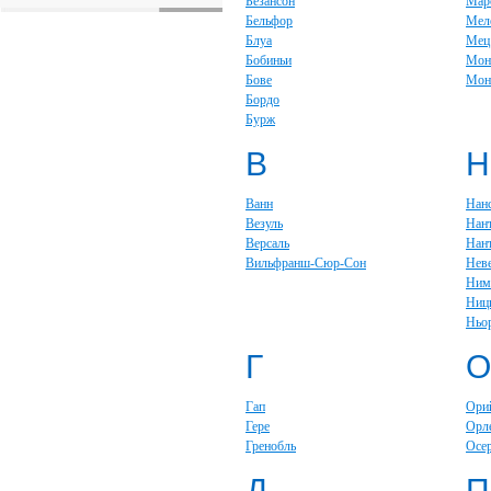
Безансон
Мар
Бельфор
Мел
Блуа
Мец
Бобиньи
Мон
Бове
Мон
Бордо
Бурж
В
Н
Ванн
Нан
Везуль
Нан
Версаль
Нан
Вильфранш-Сюр-Сон
Нев
Ним
Ниц
Ньо
Г
О
Гап
Ори
Гере
Орл
Гренобль
Осе
Д
П