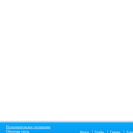
Пользовательское соглашение
|
|
|
Обратная связь
Флаги
Гербы
Гимны
Аэр