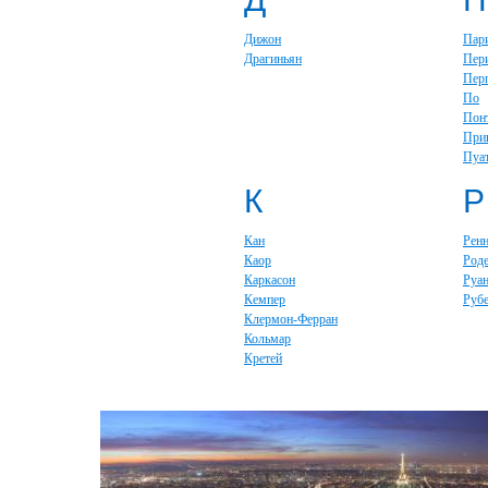
Дижон
Пар
Драгиньян
Пер
Пер
По
Пон
При
Пуа
К
Р
Кан
Рен
Каор
Род
Каркасон
Руа
Кемпер
Руб
Клермон-Ферран
Кольмар
Кретей