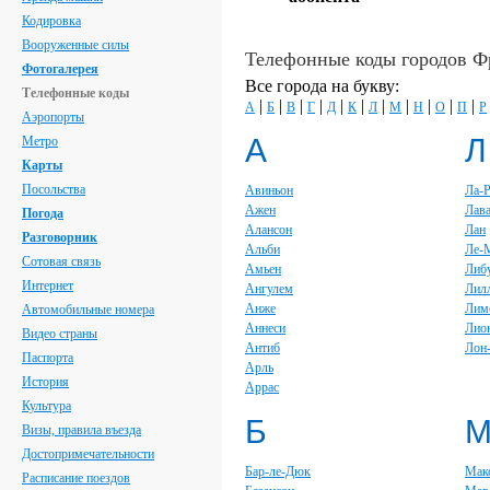
Кодировка
Вооруженные силы
Телефонные коды городов 
Фотогалерея
Все города на букву:
Телефонные коды
|
|
|
|
|
|
|
|
|
|
|
А
Б
В
Г
Д
К
Л
М
Н
О
П
Р
Аэропорты
А
Л
Метро
Карты
Посольства
Авиньон
Ла-
Ажен
Лав
Погода
Алансон
Лан
Разговорник
Альби
Ле-
Сотовая связь
Амьен
Либ
Интернет
Ангулем
Лил
Анже
Лим
Автомобильные номера
Аннеси
Лио
Видео страны
Антиб
Лон
Паспорта
Арль
История
Аррас
Культура
Б
Визы, правила въезда
Достопримечательности
Бар-ле-Дюк
Мак
Расписание поездов