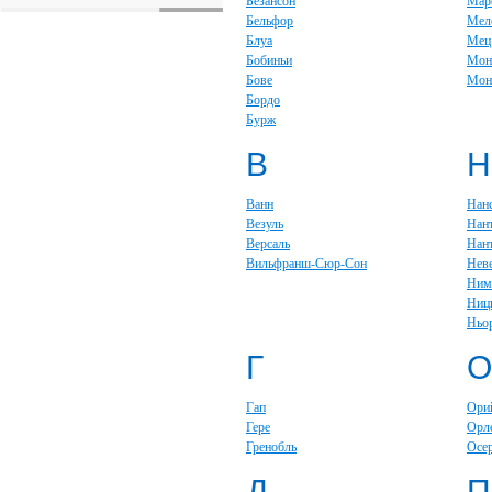
Безансон
Мар
Бельфор
Мел
Блуа
Мец
Бобиньи
Мон
Бове
Мон
Бордо
Бурж
В
Н
Ванн
Нан
Везуль
Нан
Версаль
Нан
Вильфранш-Сюр-Сон
Нев
Ним
Ниц
Ньо
Г
О
Гап
Ори
Гере
Орл
Гренобль
Осе
Д
П