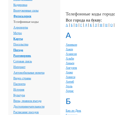
Кодировка
Вооруженные силы
Телефонные коды город
Фотогалерея
Все города на букву:
Телефонные коды
|
|
|
|
|
|
|
|
|
А
Б
В
Г
Д
К
Л
М
Н
О
Аэропорты
А
Метро
Карты
Посольства
Авиньон
Ажен
Погода
Алансон
Разговорник
Альби
Сотовая связь
Амьен
Интернет
Ангулем
Анже
Автомобильные номера
Аннеси
Видео страны
Антиб
Паспорта
Арль
История
Аррас
Культура
Б
Визы, правила въезда
Достопримечательности
Бар-ле-Дюк
Расписание поездов