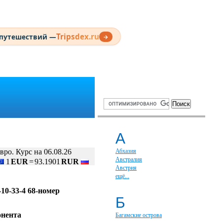
Tripsdex.ru
 путешествий —
→
А
вро. Курс на 06.08.26
Абхазия
Австралия
1
EUR
=
93.1901
RUR
Австрия
ещё...
-10-33-4 68-номер
Б
онента
Багамские острова