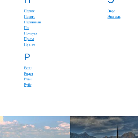
Париж
Эвре
Периге
Эпиналь
Перпиньян
По
Понтуаз
Прива
Пуатье
Р
Ренн
Родез
Руан
Рубе