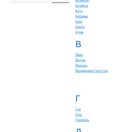
Безансон
Бельфор
Блуа
Бобиньи
Бове
Бордо
Бурж
В
Ванн
Везуль
Версаль
Вильфранш-Сюр-Сон
Г
Гап
Гере
Гренобль
Д