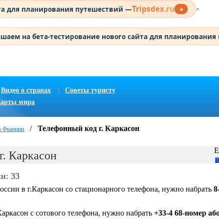
Tripsdex.ru
та для планирования путешествий —
→
>
шаем на бета-тестирование нового сайта для планирования
Видео о странах
|
Советы туристу
арты мира
/
Телефонный код г. Каркасон
в Франции
Е
г. Каркасон
и: 33
оссии в г.Каркасон со стационарного телефона, нужно набрать
8
Каркасон с сотового телефона, нужно набрать
+33-4 68-номер аб