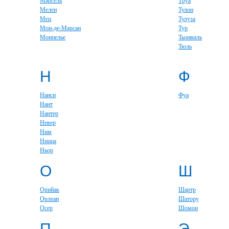
Марсель
Труа
Мелен
Тулон
Мец
Тулуза
Мон-де-Марсан
Тур
Монпелье
Тьонвиль
Тюль
Н
Ф
Нанси
Фуа
Нант
Нантер
Невер
Ним
Ницца
Ньор
О
Ш
Орийак
Шартр
Орлеан
Шатору
Осер
Шомон
П
Э