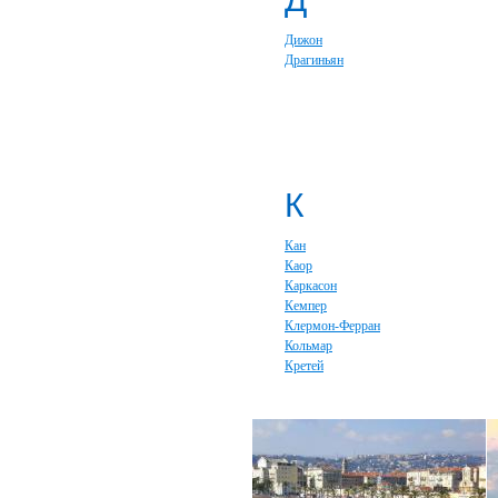
Дижон
Драгиньян
К
Кан
Каор
Каркасон
Кемпер
Клермон-Ферран
Кольмар
Кретей