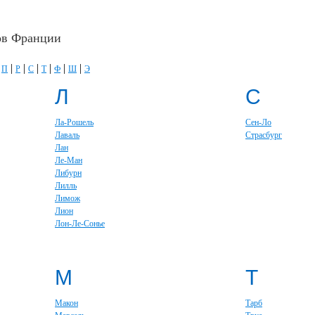
ов Франции
|
|
|
|
|
|
|
П
Р
С
Т
Ф
Ш
Э
Л
С
Ла-Рошель
Сен-Ло
Лаваль
Страсбург
Лан
Ле-Ман
Либурн
Лилль
Лимож
Лион
Лон-Ле-Сонье
М
Т
Макон
Тарб