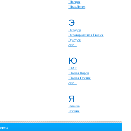
Швеция
Шри-Ланка
Э
Эквадор
Экваториальная Гвинея
Эритрея
ещё...
Ю
ЮАР
Южная Корея
Южная Осетия
ещё...
Я
Ямайка
Япония
отель