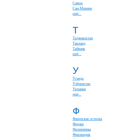
Самоа
Сан-Марино
ещё...
Т
Таджикистан
Таиланд
Тайвань
ещё...
У
Уганда
Узбекистан
Украина
ещё...
Ф
Фарерские острова
Фиджи
Филиппины
Финляндия