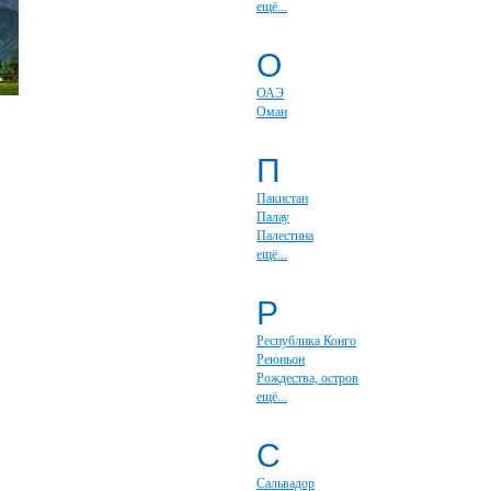
ещё...
О
ОАЭ
Оман
П
Пакистан
Палау
Палестина
ещё...
Р
Республика Конго
Реюньон
Рождества, остров
ещё...
С
Сальвадор