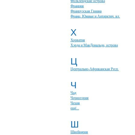
Фолклендские острова
Франция
Французская Гвиана
Франц. Южные и Антарктич. вл.
Х
Хорватия
Хэрда и МакДональда, острова
Ц
Центрально-Африканская Респ.
Ч
Чад
Черногория
Чехия
ещё...
Ш
Швейцария