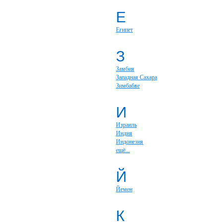
Е
Египет
З
Замбия
Западная Сахара
Зимбабве
И
Израиль
Индия
Индонезия
ещё...
Й
Йемен
К