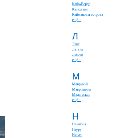
Кабо-Верде
Казахстан
Каймановы острова
ещё...
Л
Лаос
Латвия
Лесото
ещё...
М
Маврикий
Мавритания
Мадагаскар
ещё...
Н
Намибия
Науру
Непал