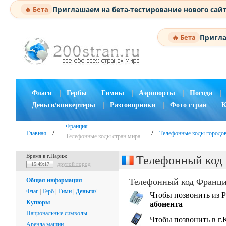
Приглашаем на бета-тестирование нового сай
🔥 Бета
Пригла
🔥 Бета
Флаги
|
Гербы
|
Гимны
|
Аэропорты
|
Погода
|
Деньги/конвертеры
|
Разговорники
|
Фото стран
|
К
Франция
/
/
Главная
Телефонные коды городо
Телефонные коды стран мира
Время в г.Париж
Телефонный код 
другой город
15:49:18
Общая информация
Телефонный код Франци
Флаг
|
Герб
|
Гимн
|
Деньги/
Чтобы позвонить из Р
Купюры
абонента
Национальные символы
Чтобы позвонить в г.
Аренда машин