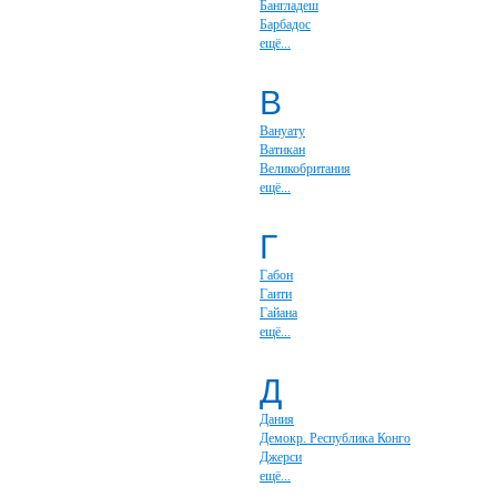
Бангладеш
Барбадос
ещё...
В
Вануату
Ватикан
Великобритания
ещё...
Г
Габон
Гаити
Гайана
ещё...
Д
Дания
Демокр. Республика Конго
Джерси
ещё...