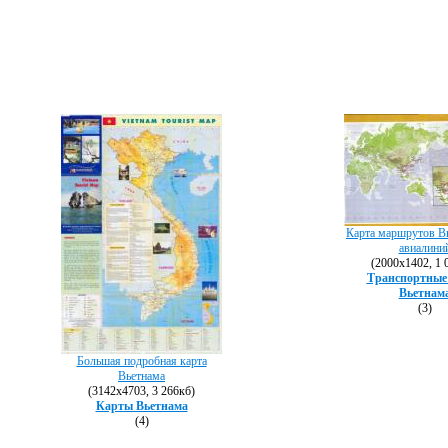
Карта маршрутов В
авиалини
(2000х1402, 1 
Транспортные
Вьетнам
(3)
Большая подробная карта
Вьетнама
(3142х4703, 3 266кб)
Карты Вьетнама
(4)