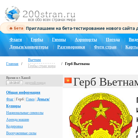
Приглашаем на бета-тестирование нового сайта
🔥 Бета
Флаги
|
Гербы
|
Гимны
|
Аэропорты
|
Погода
|
Виде
Деньги/конвертеры
|
Разговорники
|
Фото стран
|
Карты
Вьетнам
Главная
/
/
Герб Вьетнама
Гербы стран мира
Герб Вьетна
Время в г.Ханой
другой город
19:59:08
Общая информация
Флаг
|
Герб
|
Гимн
|
Деньги/
Купюры
Национальные символы
Аренда машин
Кодировка
Вооруженные силы