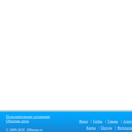
Пользовательское соглашение
Обратная связь
Флаги
|
Гербы
|
Гимны
|
Аэро
Карты
|
Погода
|
Фотогалл
© 2009-2026 200stran.ru