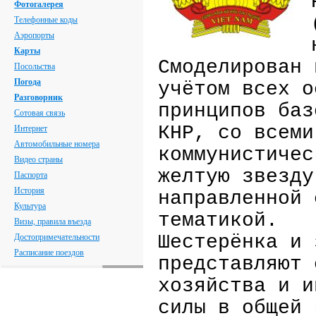
Фотогалерея
Телефонные коды
Аэропорты
Карты
Смоделирован 
Посольства
Погода
учётом всех о
Разговорник
принципов баз
Сотовая связь
КНР, со всеми
Интернет
Автомобильные номера
коммунистичес
Видео страны
желтую звезду
Паспорта
История
направленной 
Культура
тематикой.
Визы, правила въезда
Шестерёнка и 
Достопримечательности
Расписание поездов
представляют 
хозяйства и и
силы в общей 