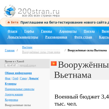
Приглашаем на бета-тестирование нового сайта
🔥 Бета
Флаги
|
Гербы
|
Гимны
|
Аэропорты
|
Погода
|
Виде
Деньги/конвертеры
|
Разговорники
|
Фото стран
|
Карты
Вьетнам
Главная
/
/
Вооружённые силы Вьетнама
Вооружённые силы стран мира
Вооружённы
Время в г.Ханой
другой город
02:47:07
Вьетнама
Общая информация
Флаг
|
Герб
|
Гимн
|
Деньги/
Купюры
Национальные символы
Аренда машин
Военный бюджет 3,4
Кодировка
тыс. чел.
Вооруженные силы