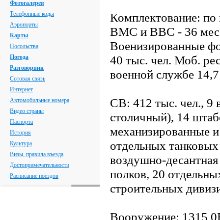
Фотогалерея
Телефонные коды
Комплектование: по 
Аэропорты
ВМС и ВВС - 36 мес.
Карты
Военизированные фо
Посольства
40 тыс. чел. Моб. рес
Погода
Разговорник
военной службе 14,7
Сотовая связь
Интернет
СВ: 412 тыс. чел., 9
Автомобильные номера
Видео страны
столичный), 14 штаб
Паспорта
механизированные и
История
отдельных танковых 
Культура
Визы, правила въезда
воздушно-десантная 
Достопримечательности
полков, 20 отдельны
Расписание поездов
строительных дивизи
Вооружение: 1315 0Б