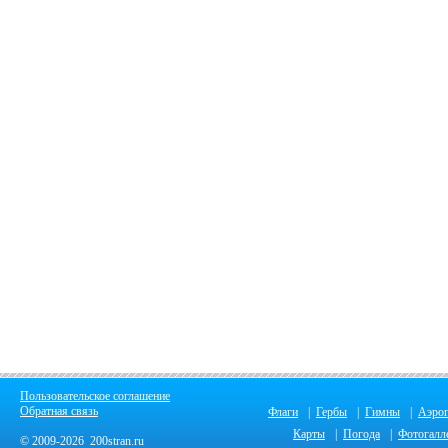
Пользовательское соглашение
Обратная связь
Флаги
|
Гербы
|
Гимны
|
Аэро
Карты
|
Погода
|
Фотогалл
© 2009-2026 200stran.ru