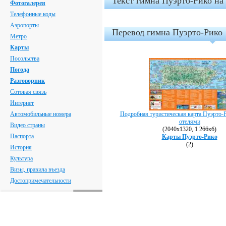
Текст гимна Пуэрто-Рико на
Фотогалерея
Телефонные коды
Аэропорты
Перевод гимна Пуэрто-Рико
Метро
Карты
Посольства
Погода
Разговорник
Сотовая связь
Интернет
Автомобильные номера
Подробная туристическая карта Пуэрто-Р
отелями
Видео страны
(2040х1320, 1 266кб)
Паспорта
Карты Пуэрто-Рико
(2)
История
Культура
Визы, правила въезда
Достопримечательности