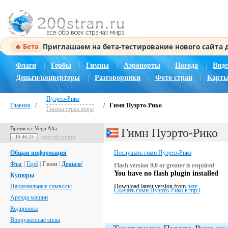
Приглашаем на бета-тестирование нового сайта
🔥 Бета
Флаги
|
Гербы
|
Гимны
|
Аэропорты
|
Погода
|
Виде
Деньги/конвертеры
|
Разговорники
|
Фото стран
|
Карты
Пуэрто-Рико
Главная
/
/
Гимн Пуэрто-Рико
Гимны стран мира
Время в г.Vega Alta
Гимн Пуэрто-Рико
другой город
19:46:24
Общая информация
Послушать гимн Пуэрто-Рико
Флаг
|
Герб
|
Гимн
|
Деньги/
Flash version 9,0 or greater is required
You have no flash plugin installed
Купюры
Национальные символы
Download latest version from
here
Скачать гимн Пуэрто-Рико в mp3
Аренда машин
Кодировка
Вооруженные силы