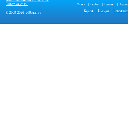
Обратная связь
Флаги
|
Гербы
|
Гимны
|
Аэро
Карты
|
Погода
|
Фотогалл
© 2009-2026 200stran.ru