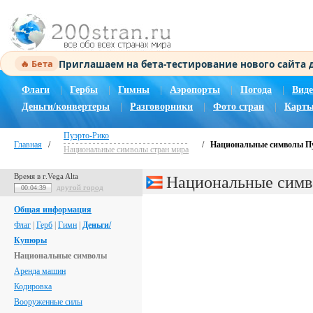
Приглашаем на бета-тестирование нового сайта
🔥 Бета
Флаги
|
Гербы
|
Гимны
|
Аэропорты
|
Погода
|
Виде
Деньги/конвертеры
|
Разговорники
|
Фото стран
|
Карты
Пуэрто-Рико
Главная
/
/
Национальные символы П
Национальные символы стран мира
Время в г.Vega Alta
Национальные симв
другой город
00:04:40
Общая информация
Флаг
|
Герб
|
Гимн
|
Деньги/
Купюры
Национальные символы
Аренда машин
Кодировка
Вооруженные силы