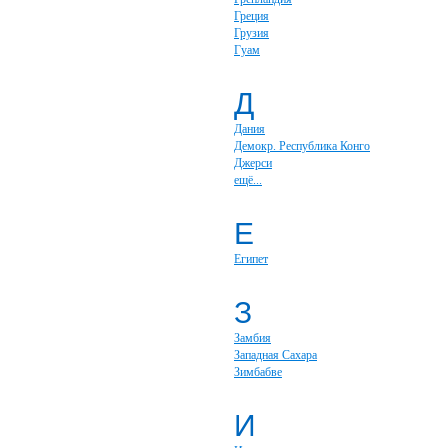
Греция
Грузия
Гуам
Д
Дания
Демокр. Республика Конго
Джерси
ещё...
Е
Египет
З
Замбия
Западная Сахара
Зимбабве
И