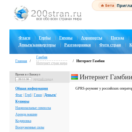
Пригла
🔥 Бета
Флаги
|
Гербы
|
Гимны
|
Аэропорты
|
Погода
|
Деньги/конвертеры
|
Разговорники
|
Фото стран
|
К
Гамбия
Главная
/
/
Интернет Гамбии
Интернет стран мира
Время в г.Банжул
Интернет Гамби
другой город
20:11:31
Общая информация
GPRS-роуминг у российских операторо
Флаг
|
Герб
|
Гимн
|
Деньги/
Купюры
Национальные символы
Аренда машин
Кодировка
Вооруженные силы