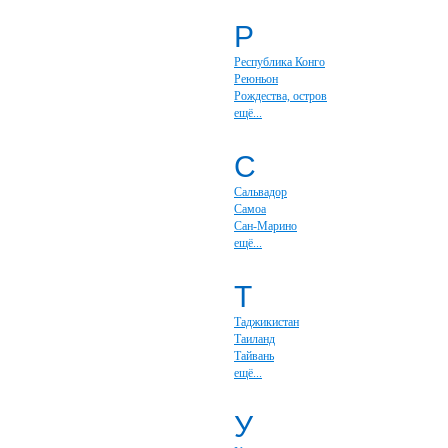
Р
Республика Конго
Реюньон
Рождества, остров
ещё...
С
Сальвадор
Самоа
Сан-Марино
ещё...
Т
Таджикистан
Таиланд
Тайвань
ещё...
У