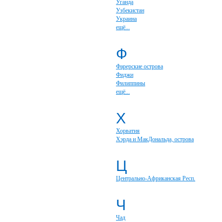
Уганда
Узбекистан
Украина
ещё...
Ф
Фарерские острова
Фиджи
Филиппины
ещё...
Х
Хорватия
Хэрда и МакДональда, острова
Ц
Центрально-Африканская Респ.
Ч
Чад