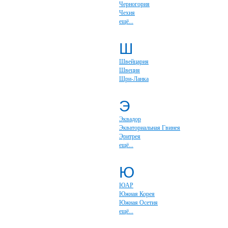
Черногория
Чехия
ещё...
Ш
Швейцария
Швеция
Шри-Ланка
Э
Эквадор
Экваториальная Гвинея
Эритрея
ещё...
Ю
ЮАР
Южная Корея
Южная Осетия
ещё...