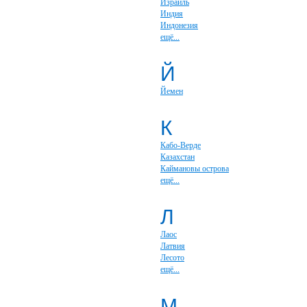
Израиль
Индия
Индонезия
ещё...
Й
Йемен
К
Кабо-Верде
Казахстан
Каймановы острова
ещё...
Л
Лаос
Латвия
Лесото
ещё...
М