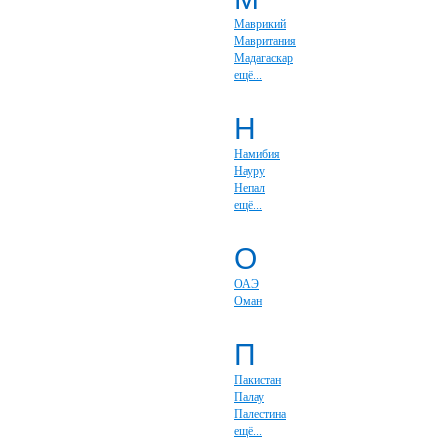
Маврикий
Мавритания
Мадагаскар
ещё...
Н
Намибия
Науру
Непал
ещё...
О
ОАЭ
Оман
П
Пакистан
Палау
Палестина
ещё...