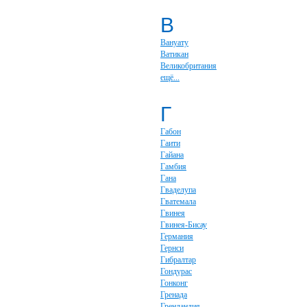
В
Вануату
Ватикан
Великобритания
ещё...
Г
Габон
Гаити
Гайана
Гамбия
Гана
Гваделупа
Гватемала
Гвинея
Гвинея-Бисау
Германия
Гернси
Гибралтар
Гондурас
Гонконг
Гренада
Гренландия