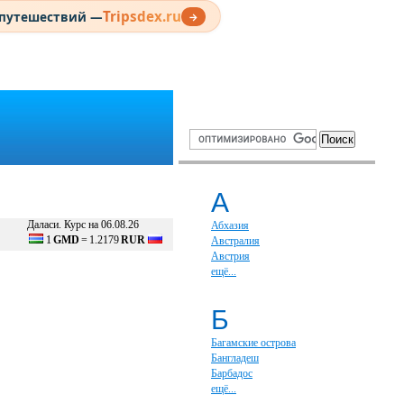
Tripsdex.ru
 путешествий —
→
А
Даласи. Курс на 06.08.26
Абхазия
1
GMD
=
1.2179
RUR
Австралия
Австрия
ещё...
Б
Багамские острова
Бангладеш
Барбадос
ещё...