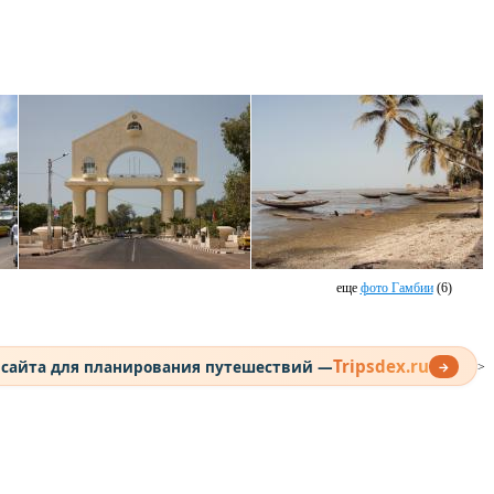
еще
фото Гамбии
(6)
Tripsdex.ru
 сайта для планирования путешествий —
→
>