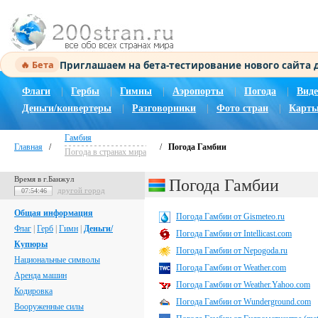
Приглашаем на бета-тестирование нового сайта
🔥 Бета
Флаги
|
Гербы
|
Гимны
|
Аэропорты
|
Погода
|
Виде
Деньги/конвертеры
|
Разговорники
|
Фото стран
|
Карты
Гамбия
Главная
/
/
Погода Гамбии
Погода в странах мира
Время в г.Банжул
Погода Гамбии
другой город
07:54:47
Общая информация
Погода Гамбии от Gismeteo.ru
Флаг
|
Герб
|
Гимн
|
Деньги/
Погода Гамбии от Intellicast.com
Купюры
Погода Гамбии от Nepogoda.ru
Национальные символы
Погода Гамбии от Weather.com
Аренда машин
Погода Гамбии от Weather.Yahoo.com
Кодировка
Погода Гамбии от Wunderground.com
Вооруженные силы