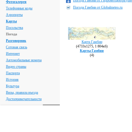
Погода Гамбии от Гидрометцентра (mete
Фотогалерея
Погода Гамбии от Globalmeteo.ru
Телефонные коды
Аэропорты
Карты
Посольства
Погода
Разговорник
Карта Гамбии
(4733х1275, 1 804кб)
Сотовая связь
Карты Гамбии
Интернет
(4)
Автомобильные номера
Видео страны
Паспорта
История
Культура
Визы, правила въезда
Достопримечательности