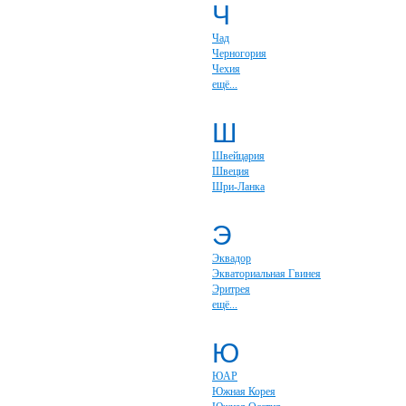
Ч
Чад
Черногория
Чехия
ещё...
Ш
Швейцария
Швеция
Шри-Ланка
Э
Эквадор
Экваториальная Гвинея
Эритрея
ещё...
Ю
ЮАР
Южная Корея