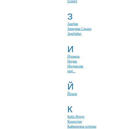
Египет
З
Замбия
Западная Сахара
Зимбабве
И
Израиль
Индия
Индонезия
ещё...
Й
Йемен
К
Кабо-Верде
Казахстан
Каймановы острова