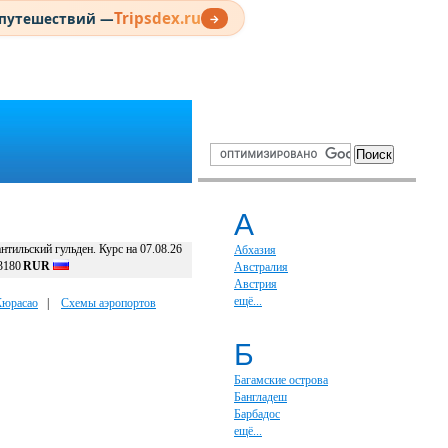
Tripsdex.ru
 путешествий —
→
А
нтильский гульден. Курс на 07.08.26
Абхазия
3180
RUR
Австралия
Австрия
ещё...
Кюрасао
|
Схемы аэропортов
Б
Багамские острова
Бангладеш
Барбадос
ещё...