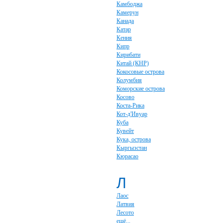
Камбоджа
Камерун
Канада
Катар
Кения
Кипр
Кирибати
Китай (КНР)
Кокосовые острова
Колумбия
Коморские острова
Косово
Коста-Рика
Кот-д'Ивуар
Куба
Кувейт
Кука, острова
Кыргызстан
Кюрасао
Л
Лаос
Латвия
Лесото
ещё...