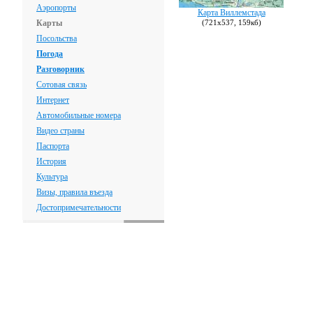
Аэропорты
Карта Виллемстада
Карты
(721х537, 159кб)
Посольства
Погода
Разговорник
Сотовая связь
Интернет
Автомобильные номера
Видео страны
Паспорта
История
Культура
Визы, правила въезда
Достопримечательности