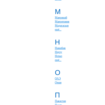
М
Маврикий
Мавритания
Мадагаскар
ещё...
Н
Намибия
Науру
Непал
ещё...
О
ОАЭ
Оман
П
Пакистан