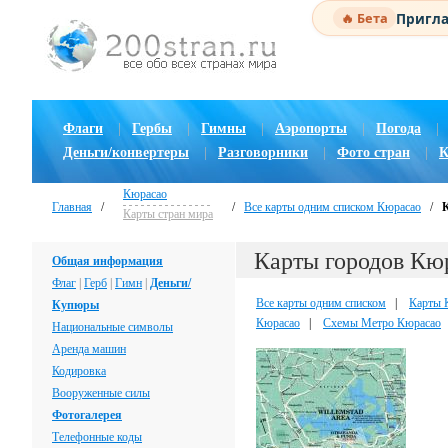
Пригла
🔥 Бета
Флаги
|
Гербы
|
Гимны
|
Аэропорты
|
Погода
|
Деньги/конвертеры
|
Разговорники
|
Фото стран
|
К
Кюрасао
Главная
/
/
Все карты одним списком Кюрасао
/
Карты стран мира
Карты городов Кю
Общая информация
Флаг
|
Герб
|
Гимн
|
Деньги/
Все карты одним списком
|
Карты 
Купюры
Кюрасао
|
Схемы Метро Кюрасао
Национальные символы
Аренда машин
Кодировка
Вооруженные силы
Фотогалерея
Телефонные коды