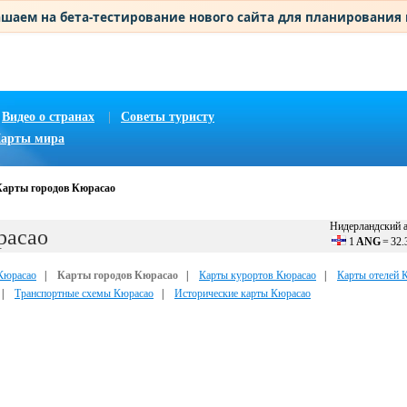
шаем на бета-тестирование нового сайта для планирования
Видео о странах
|
Советы туристу
арты мира
Карты городов Кюрасао
Нидерландский а
расао
1
ANG
=
32.
Кюрасао
|
Карты городов Кюрасао
|
Карты курортов Кюрасао
|
Карты отелей 
|
Транспортные схемы Кюрасао
|
Исторические карты Кюрасао