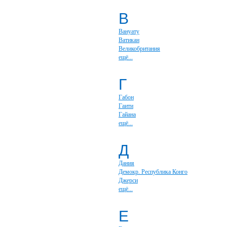
В
Вануату
Ватикан
Великобритания
ещё...
Г
Габон
Гаити
Гайана
ещё...
Д
Дания
Демокр. Республика Конго
Джерси
ещё...
Е