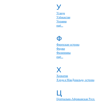
У
Уганда
Узбекистан
Украина
ещё...
Ф
Фарерские острова
Фиджи
Филиппины
ещё...
Х
Хорватия
Хэрда и МакДональда, острова
Ц
Центрально-Африканская Респ.