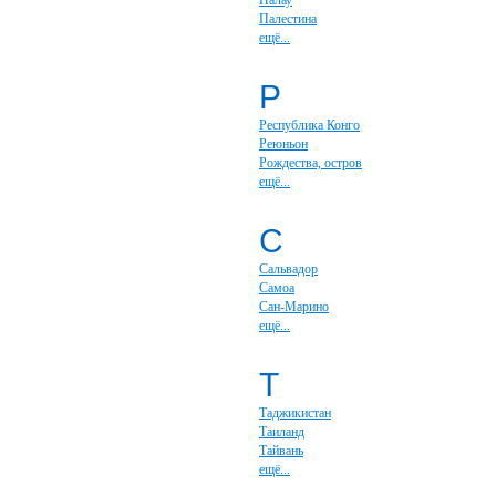
Палау
Палестина
ещё...
Р
Республика Конго
Реюньон
Рождества, остров
ещё...
С
Сальвадор
Самоа
Сан-Марино
ещё...
Т
Таджикистан
Таиланд
Тайвань
ещё...