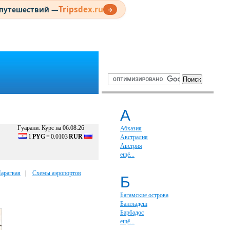
Tripsdex.ru
 путешествий —
→
А
Гуарани. Курс на 06.08.26
Абхазия
1
PYG
=
0.0103
RUR
Австралия
Австрия
ещё...
Парагвая
|
Схемы аэропортов
Б
Багамские острова
Бангладеш
Барбадос
ещё...