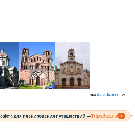
еще
фото Парагвая
(6)
Tripsdex.ru
 сайта для планирования путешествий —
→
>