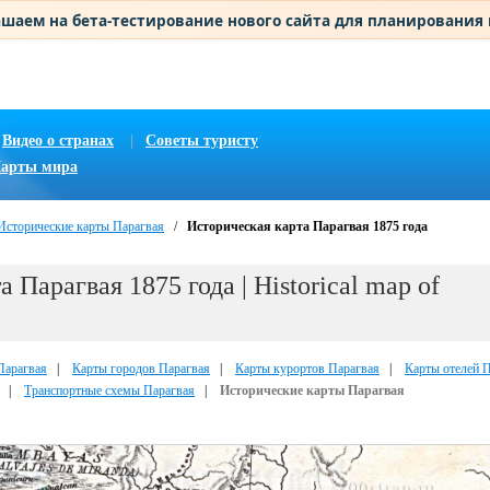
шаем на бета-тестирование нового сайта для планирования
Видео о странах
|
Советы туристу
арты мира
Исторические карты Парагвая
/
Историческая карта Парагвая 1875 года
 Парагвая 1875 года | Historical map of
Парагвая
|
Карты городов Парагвая
|
Карты курортов Парагвая
|
Карты отелей 
|
Транспортные схемы Парагвая
|
Исторические карты Парагвая