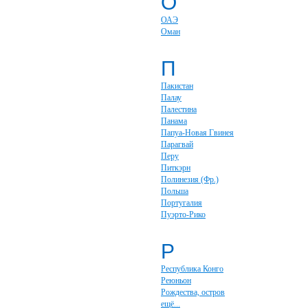
О
ОАЭ
Оман
П
Пакистан
Палау
Палестина
Панама
Папуа-Новая Гвинея
Парагвай
Перу
Питкэрн
Полинезия (Фр.)
Польша
Португалия
Пуэрто-Рико
Р
Республика Конго
Реюньон
Рождества, остров
ещё...