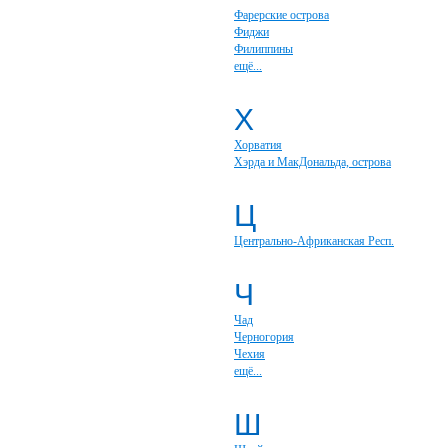
Фарерские острова
Фиджи
Филиппины
ещё...
Х
Хорватия
Хэрда и МакДональда, острова
Ц
Центрально-Африканская Респ.
Ч
Чад
Черногория
Чехия
ещё...
Ш