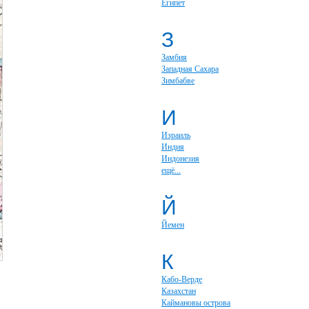
Египет
З
Замбия
Западная Сахара
Зимбабве
И
Израиль
Индия
Индонезия
ещё...
Й
Йемен
К
Кабо-Верде
Казахстан
Каймановы острова