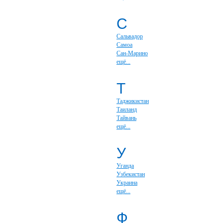
С
Сальвадор
Самоа
Сан-Марино
ещё...
Т
Таджикистан
Таиланд
Тайвань
ещё...
У
Уганда
Узбекистан
Украина
ещё...
Ф