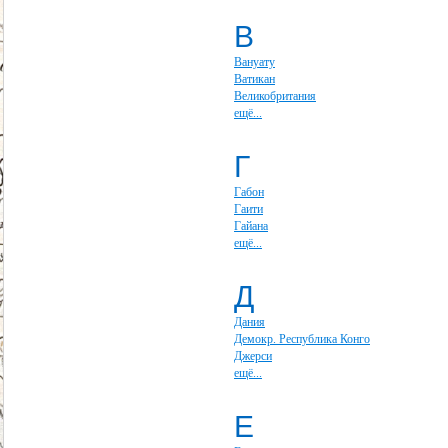
В
Вануату
Ватикан
Великобритания
ещё...
Г
Габон
Гаити
Гайана
ещё...
Д
Дания
Демокр. Республика Конго
Джерси
ещё...
Е