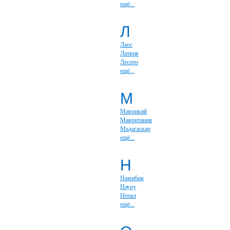
ещё...
Л
Лаос
Латвия
Лесото
ещё...
М
Маврикий
Мавритания
Мадагаскар
ещё...
Н
Намибия
Науру
Непал
ещё...