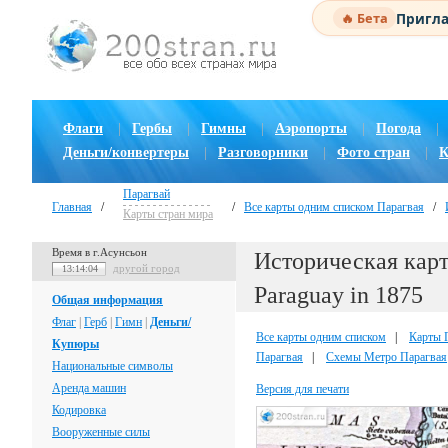
Пригла
🔥 Бета
Флаги
|
Гербы
|
Гимны
|
Аэропорты
|
Погода
|
Деньги/конвертеры
|
Разговорники
|
Фото стран
|
К
Парагвай
Главная
/
/
Все карты одним списком Парагвая
/
Карты стран мира
Время в г.Асунсьон
Историческая карта
другой город
13:14:05
Paraguay in 1875
Общая информация
Флаг
|
Герб
|
Гимн
|
Деньги/
Все карты одним списком
|
Карты 
Купюры
Парагвая
|
Схемы Метро Парагвая
Национальные символы
Аренда машин
Версия для печати
Кодировка
Вооруженные силы