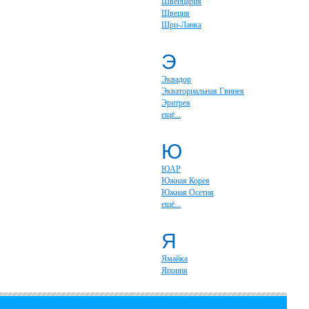
Швейцария
Швеция
Шри-Ланка
Э
Эквадор
Экваториальная Гвинея
Эритрея
ещё...
Ю
ЮАР
Южная Корея
Южная Осетия
ещё...
Я
Ямайка
Япония