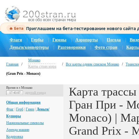
Приглашаем на бета-тестирование нового сайта
🔥 Бета
Флаги
|
Гербы
|
Гимны
|
Аэропорты
|
Погода
|
Виде
Деньги/конвертеры
|
Разговорники
|
Фото стран
|
Карты
Монако
Главная
/
/
Все карты одним списком Монако
/
Транспо
Карты стран мира
(Gran Prix - Monaco)
Карта трассы
Время в г.Монако
другой город
17:43:08
Гран При - Мо
Общая информация
Флаг
|
Герб
|
Гимн
|
Деньги/
Monaco) | Map
Купюры
Национальные символы
Grand Prix - 
Аренда машин
Кодировка