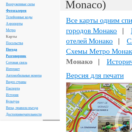
Monaco)
Вооруженные силы
Фотогалерея
Телефонные коды
Все карты одним сп
Аэропорты
городов Монако
|
Метро
Карты
отелей Монако
|
С
Посольства
Схемы Метро Монак
Погода
Разговорник
Монако
|
Истори
Сотовая связь
Интернет
Версия для печати
Автомобильные номера
Видео страны
Паспорта
История
Культура
Визы, правила въезда
Достопримечательности