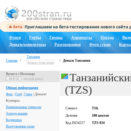
Приглашаем на бета-тестирование нового сайта
🔥 Бета
Флаги
|
Гербы
|
Гимны
|
Аэропорты
|
Погода
|
Виде
Деньги/конвертеры
|
Разговорники
|
Фото стран
|
Карты
Танзания
Главная
/
/
Деньги Танзании
Деньги стран мира
Танзанийски
Время в г.Nkoaranga
другой город
10:47:58
(TZS)
Общая информация
Флаг
|
Герб
|
Гимн
|
Деньги/
Купюры
Национальные символы
Символ
TSh
Аренда машин
Деление
100 центов
Кодировка
Код ISO4217
TZS 834
Вооруженные силы