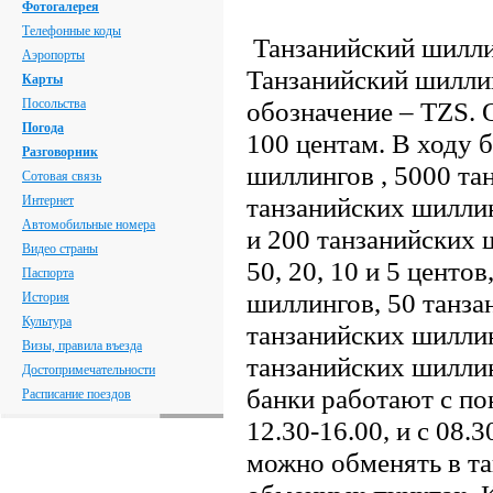
Фотогалерея
Телефонные коды
Танзанийский шилли
Аэропорты
Танзанийский шилли
Карты
Посольства
обозначение – TZS. 
Погода
100 центам. В ходу 
Разговорник
шиллингов , 5000 та
Сотовая связь
танзанийских шиллин
Интернет
Автомобильные номера
и 200 танзанийских 
Видео страны
50, 20, 10 и 5 центо
Паспорта
шиллингов, 50 танза
История
Культура
танзанийских шиллин
Визы, правила въезда
танзанийских шиллин
Достопримечательности
банки работают с по
Расписание поездов
12.30-16.00, и с 08.
можно обменять в та