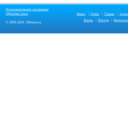
Пользовательское соглашение
Обратная связь
Флаги
|
Гербы
|
Гимны
|
Аэро
Карты
|
Погода
|
Фотогалл
© 2009-2026 200stran.ru