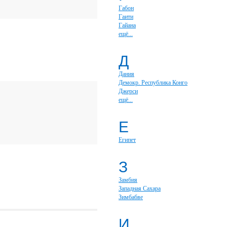
Габон
Гаити
Гайана
ещё...
Д
Дания
Демокр. Республика Конго
Джерси
ещё...
Е
Египет
З
Замбия
Западная Сахара
Зимбабве
И