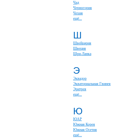
Чад
Черногория
Чехия
ещё...
Ш
Швейцария
Швеция
Шри-Ланка
Э
Эквадор
Экваториальная Гвинея
Эритрея
ещё...
Ю
ЮАР
Южная Корея
Южная Осетия
ещё...