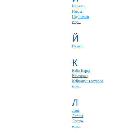
Израиль
Индия
Индонезия
ещё...
Й
Йемен
К
Кабо-Верде
Казахстан
Каймановы острова
ещё...
Л
Лаос
Латвия
Лесото
ещё...