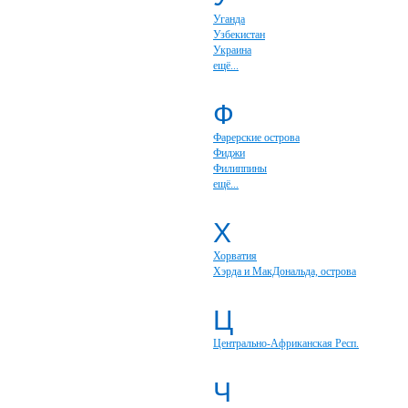
Уганда
Узбекистан
Украина
ещё...
Ф
Фарерские острова
Фиджи
Филиппины
ещё...
Х
Хорватия
Хэрда и МакДональда, острова
Ц
Центрально-Африканская Респ.
Ч