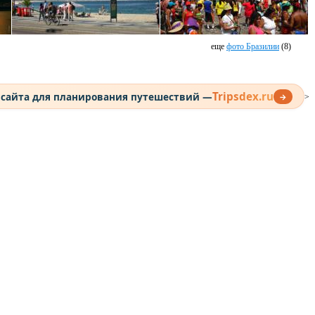
еще
фото Бразилии
(8)
Tripsdex.ru
 сайта для планирования путешествий —
→
>