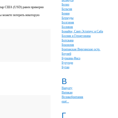
Беларусь
Белиз
оллар США (USD) равен примерно
Бельгия
Бенин
Вы можете потерять некоторую
Бермуды
Болгария
Боливия
Бонайре, Синт-Эстатиус и Саба
Босния и Герцеговина
Ботсвана
Бразилия
Британские Виргинские остр.
Бруней
Буркина-Фасо
Бурунди
Бутан
В
Вануату
Ватикан
Великобритания
ещё...
Г