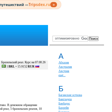
Tripsdex.ru
 путешествий —
→
А
Бразильский реал. Курс на 07.08.26
Абхазия
1
BRL
=
15.9152
RUR
Австралия
Австрия
ещё...
Б
Багамские острова
Бангладеш
Барбадос
нтаво. В денежном обращении
Бахрейн
ий реал, 5 бразильских реалов, 10