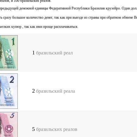
реалов, и 100 бразильских реалов.
о предыдущей денежной единицы Федеративной Республики Бразилия крузейро. Один д
ь сразу большое количество денег, так как при выезде из страны при обратном обмене 
мелких купюр , так как ими проще расплачиваться.
1
бразильский реал
2
бразильский реала
5
бразильских реалов