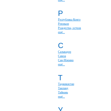
ещё...
Р
Республика Конго
Реюньон
Рождества, остров
ещё...
С
Сальвадор
Самоа
Сан-Марино
ещё...
Т
Таджикистан
Таиланд
Тайвань
ещё...
У