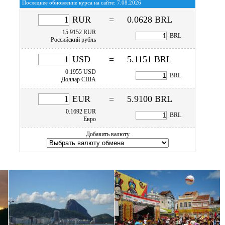
Последнее обновление курса на сайте: 7.08.2026
RUR
=
0.0628
BRL
15.9152
RUR
BRL
Российский рубль
USD
=
5.1151
BRL
0.1955
USD
BRL
Доллар США
EUR
=
5.9100
BRL
0.1692
EUR
BRL
Евро
Добавить валюту