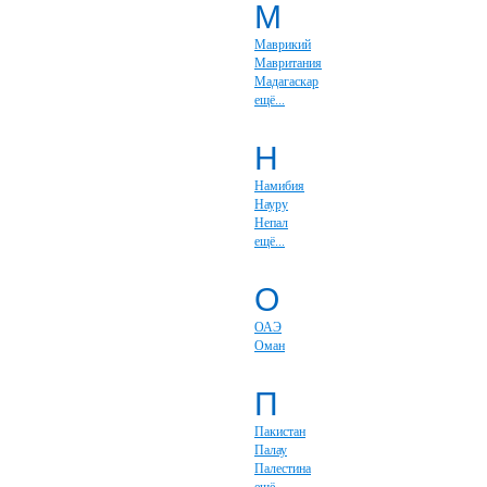
М
Маврикий
Мавритания
Мадагаскар
ещё...
Н
Намибия
Науру
Непал
ещё...
О
ОАЭ
Оман
П
Пакистан
Палау
Палестина