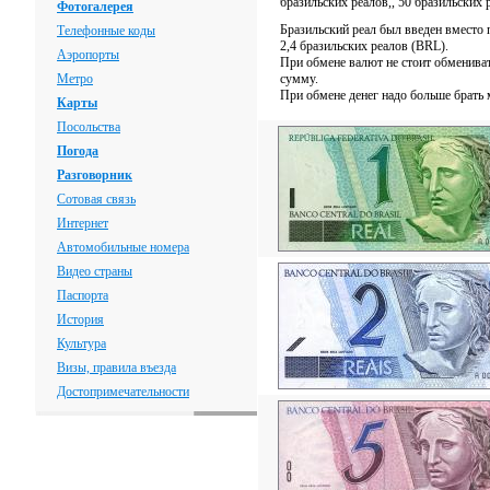
бразильских реалов,, 50 бразильских 
Фотогалерея
Бразильский реал был введен вмест
Телефонные коды
2,4 бразильских реалов (BRL).
Аэропорты
При обмене валют не стоит обмениват
Метро
сумму.
При обмене денег надо больше брать 
Карты
Посольства
Погода
Разговорник
Сотовая связь
Интернет
Автомобильные номера
Видео страны
Паспорта
История
Культура
Визы, правила въезда
Достопримечательности