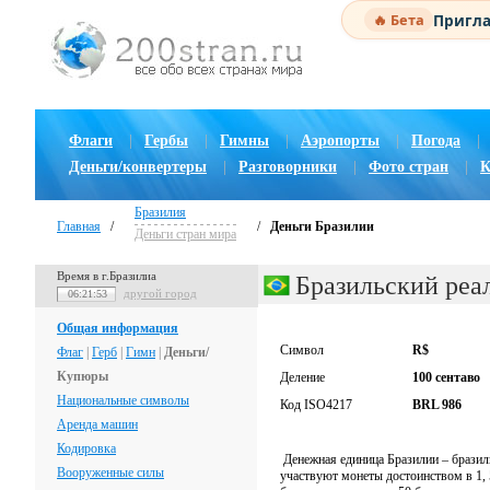
Пригла
🔥 Бета
Флаги
|
Гербы
|
Гимны
|
Аэропорты
|
Погода
|
Деньги/конвертеры
|
Разговорники
|
Фото стран
|
К
Бразилия
Главная
/
/
Деньги Бразилии
Деньги стран мира
Время в г.Бразилиа
Бразильский реа
другой город
06:21:54
Общая информация
Символ
R$
Флаг
|
Герб
|
Гимн
|
Деньги/
Купюры
Деление
100 сентаво
Национальные символы
Код ISO4217
BRL 986
Аренда машин
Кодировка
Денежная единица Бразилии – бразил
Вооруженные силы
участвуют монеты достоинством в 1, 5