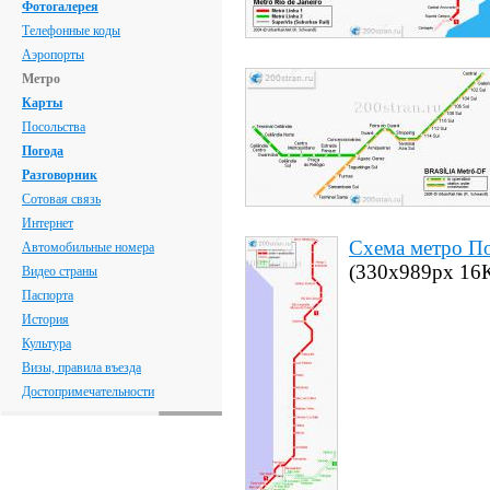
Фотогалерея
Телефонные коды
Аэропорты
Метро
Карты
Посольства
Погода
Разговорник
Сотовая связь
Интернет
Схема метро П
Автомобильные номера
(330x989px 16
Видео страны
Паспорта
История
Культура
Визы, правила въезда
Достопримечательности