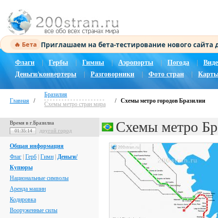
Приглашаем на бета-тестирование нового сайта
🔥 Бета
Флаги
|
Гербы
|
Гимны
|
Аэропорты
|
Погода
|
Виде
Деньги/конвертеры
|
Разговорники
|
Фото стран
|
Карты
Бразилия
Главная
/
/
Схемы метро городов Бразилии
Схемы метро стран мира
Схемы метро Бр
Время в г.Бразилиа
другой город
01:35:15
Общая информация
Флаг
|
Герб
|
Гимн
|
Деньги/
Купюры
Национальные символы
Аренда машин
Кодировка
Вооруженные силы