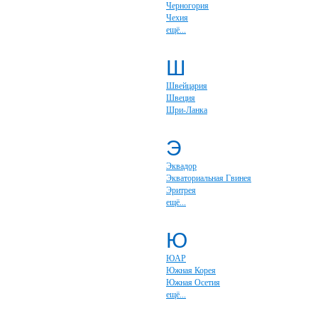
Черногория
Чехия
ещё...
Ш
Швейцария
Швеция
Шри-Ланка
Э
Эквадор
Экваториальная Гвинея
Эритрея
ещё...
Ю
ЮАР
Южная Корея
Южная Осетия
ещё...