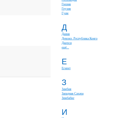
Греция
Грузия
Гуам
Д
Дания
Демокр. Республика Конго
Джерси
ещё...
Е
Египет
З
Замбия
Западная Сахара
Зимбабве
И