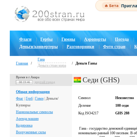
Пригла
🔥 Бета
Флаги
|
Гербы
|
Гимны
|
Аэропорты
|
Погода
|
Деньги/конвертеры
|
Разговорники
|
Фото стран
|
К
Гана
Главная
/
/
Деньги Ганы
Деньги стран мира
Время в г.Аккра
Седи (GHS)
другой город
08:19:47
Общая информация
Символ
Неизвестно
Флаг
|
Герб
|
Гимн
|
Деньги/
Купюры
Деление
100 седи
Национальные символы
Код ISO4217
GHS 288
Аренда машин
Кодировка
Гана - государство денежной единиц
Вооруженные силы
номинально равный 100 песевам. В об