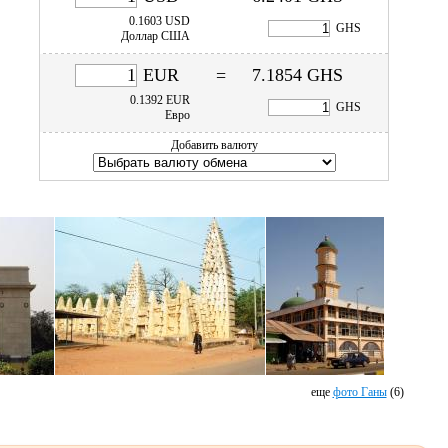
0.1603
USD
GHS
Доллар США
EUR
=
7.1854
GHS
0.1392
EUR
GHS
Евро
Добавить валюту
еще
фото Ганы
(6)