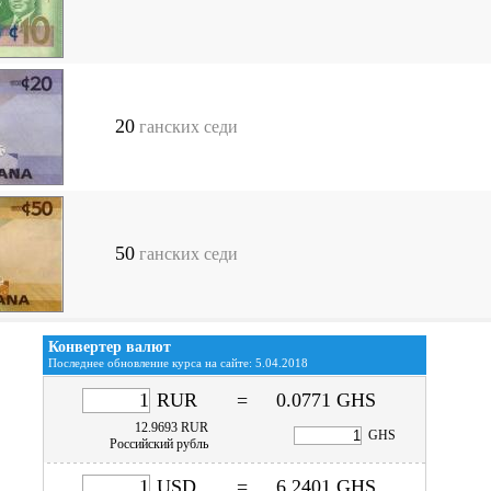
20
ганских седи
50
ганских седи
Конвертер валют
Последнее обновление курса на сайте: 5.04.2018
RUR
=
0.0771
GHS
12.9693
RUR
GHS
Российский рубль
USD
=
6.2401
GHS