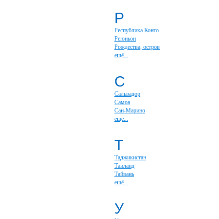
Р
Республика Конго
Реюньон
Рождества, остров
ещё...
С
Сальвадор
Самоа
Сан-Марино
ещё...
Т
Таджикистан
Таиланд
Тайвань
ещё...
У