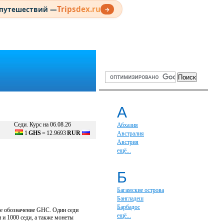
Tripsdex.ru
 путешествий —
→
А
Седи. Курс на 06.08.26
Абхазия
1
GHS
=
12.9693
RUR
Австралия
Австрия
ещё...
Б
Багамские острова
Бангладеш
Барбадос
ое обозначение GHC. Один седи
ещё...
 и 1000 седи, а также монеты