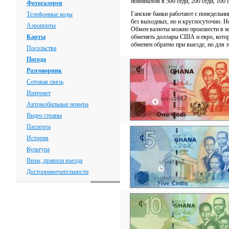
номиналом в 500 седи, 200 седи, 10
Фотогалерея
Ганские банки работают с понедельник
Телефонные коды
без выходных, но и круглосуточно. Н
Аэропорты
Обмен валюты можно произвести в мн
Карты
обменять доллары США и евро, котор
обменен обратно при выезде, но для 
Посольства
Погода
Разговорник
Сотовая связь
Интернет
Автомобильные номера
Видео страны
Паспорта
История
Культура
Визы, правила въезда
Достопримечательности