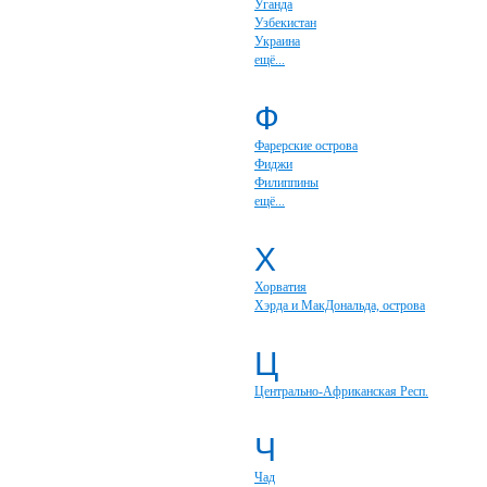
Уганда
Узбекистан
Украина
ещё...
Ф
Фарерские острова
Фиджи
Филиппины
ещё...
Х
Хорватия
Хэрда и МакДональда, острова
Ц
Центрально-Африканская Респ.
Ч
Чад