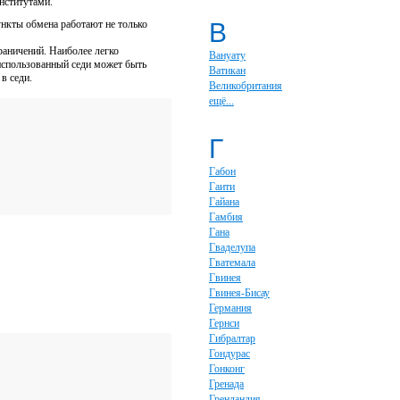
нститутами.
пункты обмена работают не только
В
аничений. Наиболее легко
Вануату
использованный седи может быть
Ватикан
в седи.
Великобритания
ещё...
Г
Габон
Гаити
Гайана
Гамбия
Гана
Гваделупа
Гватемала
Гвинея
Гвинея-Бисау
Германия
Гернси
Гибралтар
Гондурас
Гонконг
Гренада
Гренландия