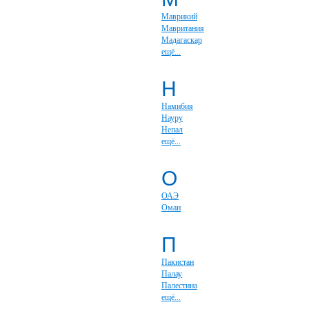
Маврикий
Мавритания
Мадагаскар
ещё...
Н
Намибия
Науру
Непал
ещё...
О
ОАЭ
Оман
П
Пакистан
Палау
Палестина
ещё...