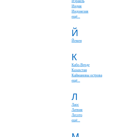
Израиль
Индия
Индонезия
ещё...
Й
Йемен
К
Кабо-Верде
Казахстан
Каймановы острова
ещё...
Л
Лаос
Латвия
Лесото
ещё...
М