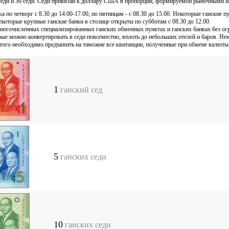
0 седи и 50 седи. Седи привязан к доллару США в пропорции, формируемой рыночными и
а по четверг с 8.30 до 14.00-17.00, по пятницам - с 08.30 до 15.00. Некоторые ганские 
екоторые крупные ганские банки в столице открыты по субботам с 08.30 до 12.00.
огочисленных специализированных ганских обменных пунктах и ганских банках без огр
ые можно конвертировать в седи повсеместно, вплоть до небольших отелей и баров. Не
этого необходимо предъявить на таможне все квитанции, полученные при обмене валюты 
1
ганский сед
5
ганских седи
10
ганских седи