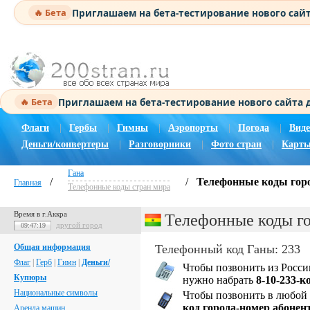
Приглашаем на бета-тестирование нового сай
🔥 Бета
Приглашаем на бета-тестирование нового сайта
🔥 Бета
Флаги
|
Гербы
|
Гимны
|
Аэропорты
|
Погода
|
Виде
Деньги/конвертеры
|
Разговорники
|
Фото стран
|
Карты
Гана
/
/
Телефонные коды гор
Главная
Телефонные коды стран мира
Время в г.Аккра
Телефонные коды г
другой город
09:47:20
Общая информация
Телефонный код Ганы: 233
Флаг
|
Герб
|
Гимн
|
Деньги/
Чтобы позвонить из Росси
Купюры
нужно набрать
8-10-233-к
Национальные символы
Чтобы позвонить в любой 
код города-номер абонен
Аренда машин