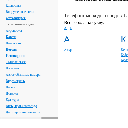
Кодировка
Вооруженные силы
Телефонные коды городов Г
Фотогалерея
Все города на букву:
Телефонные коды
|
А
К
Аэропорты
А
К
Карты
Посольства
Погода
Аккра
Кейп
Кофо
Разговорник
Кума
Сотовая связь
Интернет
Автомобильные номера
Видео страны
Паспорта
История
Культура
Визы, правила въезда
Достопримечательности