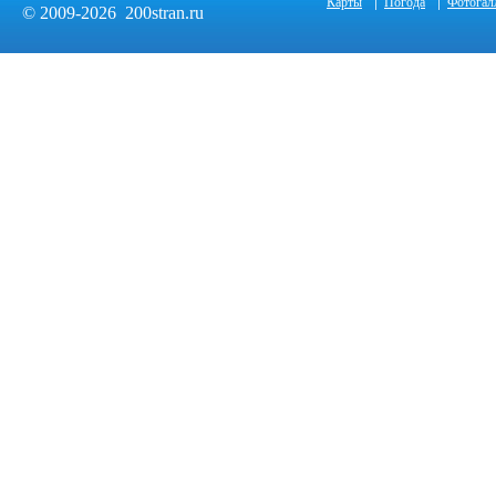
|
|
Карты
Погода
Фотогал
© 2009-2026 200stran.ru