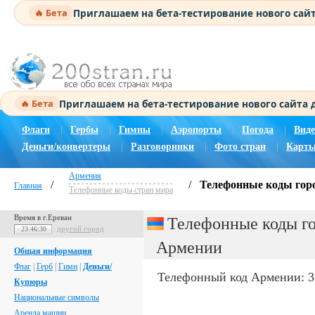
Приглашаем на бета-тестирование нового сай
🔥 Бета
Приглашаем на бета-тестирование нового сайта
🔥 Бета
Флаги
|
Гербы
|
Гимны
|
Аэропорты
|
Погода
|
Виде
Деньги/конвертеры
|
Разговорники
|
Фото стран
|
Карты
Армения
/
/
Телефонные коды гор
Главная
Телефонные коды стран мира
Время в г.Ереван
Телефонные коды г
другой город
23:46:30
Армении
Общая информация
Флаг
|
Герб
|
Гимн
|
Деньги/
Телефонный код Армении: 3
Купюры
Национальные символы
Аренда машин