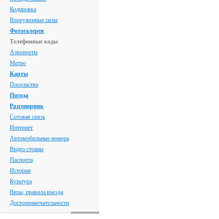
Кодировка
Вооруженные силы
Фотогалерея
Телефонные коды
Аэропорты
Метро
Карты
Посольства
Погода
Разговорник
Сотовая связь
Интернет
Автомобильные номера
Видео страны
Паспорта
История
Культура
Визы, правила въезда
Достопримечательности