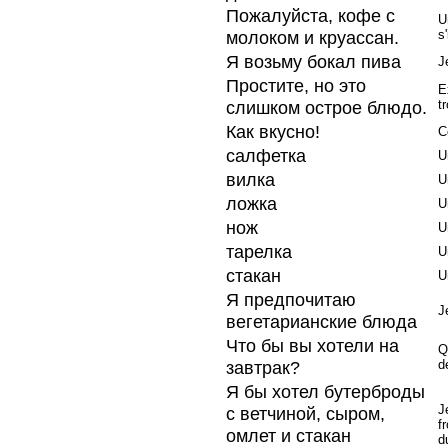
Пожалуйста, кофе с
U
молоком и круассан.
s'
Я возьму бокал пива
J
Простите, но это
E
слишком острое блюдо.
t
Как вкусно!
C
салфетка
U
вилка
U
ложка
U
нож
U
тарелка
U
стакан
U
Я предпочитаю
J
вегетарианские блюда
Что бы вы хотели на
Q
завтрак?
d
Я бы хотел бутерброды
J
с ветчиной, сыром,
f
омлет и стакан
d