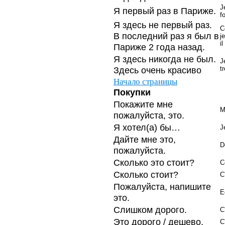
J
Я первый раз в Париже.
fo
Я здесь не первый раз.
C
В последний раз я был в
j
i
Париже 2 года назад.
Я здесь никогда не был.
J
Здесь очень красиво
t
Начало страницы
Покупки
Покажите мне
M
пожалуйста, это.
Я хотел(а) бы…
J
Дайте мне это,
D
пожалуйста.
Сколько это стоит?
C
Сколько стоит?
C
Пожалуйста, напишите
E
это.
Слишком дорого.
C
Это дорого / дешево.
C