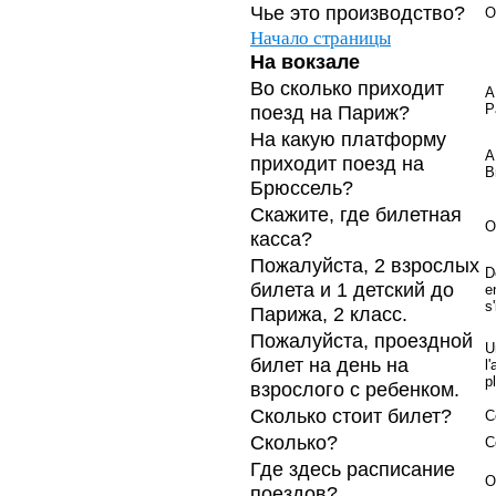
Чье это производство?
O
Начало страницы
На вокзале
Во сколько приходит
A
поезд на Париж?
P
На какую платформу
A
приходит поезд на
B
Брюссель?
Скажите, где билетная
O
касса?
Пожалуйста, 2 взрослых
D
билета и 1 детский до
e
s'
Парижа, 2 класс.
Пожалуйста, проездной
U
билет на день на
l
pl
взрослого с ребенком.
Сколько стоит билет?
C
Сколько?
C
Где здесь расписание
O
поездов?