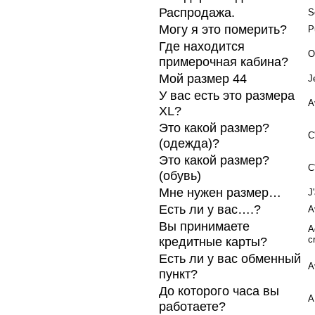
Распродажа.
S
Могу я это померить?
P
Где находится
O
примерочная кабина?
Мой размер 44
J
У вас есть это размера
A
XL?
Это какой размер?
C
(одежда)?
Это какой размер?
C
(обувь)
Мне нужен размер…
J
Есть ли у вас….?
A
Вы принимаете
A
кредитные карты?
c
Есть ли у вас обменный
A
пункт?
До которого часа вы
A
работаете?