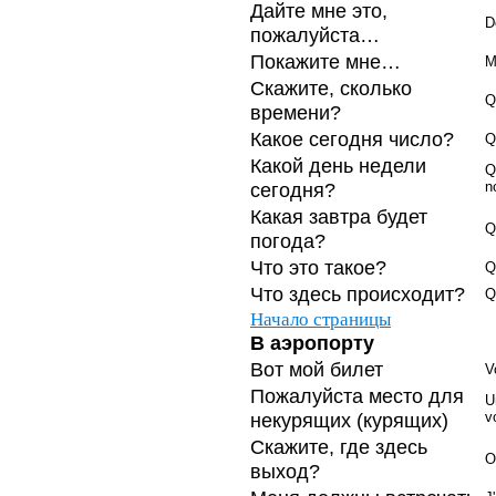
Дайте мне это,
D
пожалуйста…
Покажите мне…
M
Скажите, сколько
Q
времени?
Какое сегодня число?
Q
Какой день недели
Q
сегодня?
n
Какая завтра будет
Q
погода?
Что это такое?
Q
Что здесь происходит?
Q
Начало страницы
В аэропорту
Вот мой билет
V
Пожалуйста место для
U
некурящих (курящих)
v
Скажите, где здесь
O
выход?