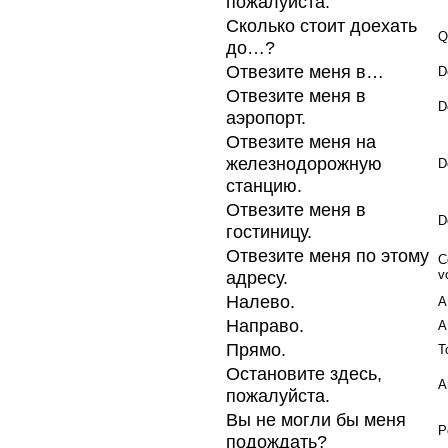
пожалуйста.
Сколько стоит доехать
Q
до…?
Отвезите меня в…
D
Отвезите меня в
D
аэропорт.
Отвезите меня на
железнодорожную
D
станцию.
Отвезите меня в
D
гостиницу.
Отвезите меня по этому
C
адресу.
v
Налево.
A
Направо.
A
Прямо.
T
Остановите здесь,
A
пожалуйста.
Вы не могли бы меня
P
подождать?