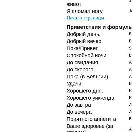
J
живот
Я сломал ногу
J
Начало страницы
Приветствия и формулы
Добрый день.
B
Добрый вечер.
B
Пока/Привет.
S
Спокойной ночи
B
До свидания.
A
До скорого.
A
Пока (в Бельгии)
A
Удачи.
B
Хорошего дня.
B
Хорошего уик-енда
B
До завтра
A
До вечера
A
Приятного аппетита
B
Ваше здоровье (за
A