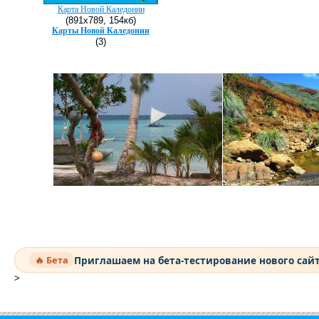
Карта Новой Каледонии
(891х789, 154кб)
Карты Новой Каледонии
(3)
Приглашаем на бета-тестирование нового сай
🔥 Бета
>