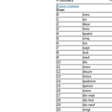
Начало страницы
Счет
0
zero
1
un
2
deux
3
trois
4
quatre
5
cinq
6
six
7
sept
8
huit
9
neuf
10
dix
11
onze
12
douze
13
treize
14
quatorze
15
quinze
16
seize
17
dix-sept
18
dix-huit
19
dix-neuf
20
vingt