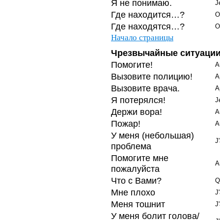
Я не понимаю.
J
Где находится…?
O
Где находятся…?
O
Начало страницы
Чрезвычайные ситуаци
Помогите!
A
Вызовите полицию!
A
Вызовите врача.
A
Я потерялся!
J
Держи вора!
A
Пожар!
A
У меня (небольшая)
J
проблема
Помогите мне
A
пожалуйста
Что с Вами?
Q
Мне плохо
J
Меня тошнит
J
У меня болит голова/