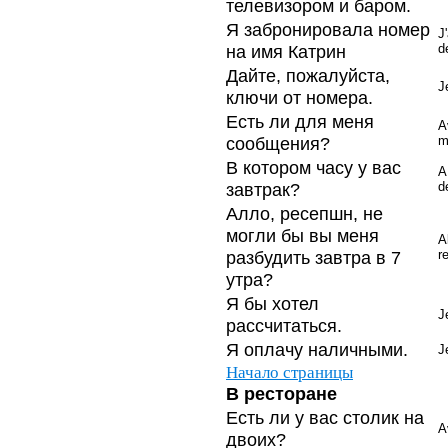
телевизором и баром.
Я забронировалa номер
J
на имя Катрин
d
Дайте, пожалуйста,
J
ключи от номера.
Есть ли для меня
A
сообщения?
m
В котором часу у вас
A
завтрак?
d
Алло, ресепшн, не
могли бы вы меня
A
разбудить завтра в 7
r
утра?
Я бы хотел
J
рассчитаться.
Я оплачу наличными.
J
Начало страницы
В ресторане
Есть ли у вас столик на
A
двоих?