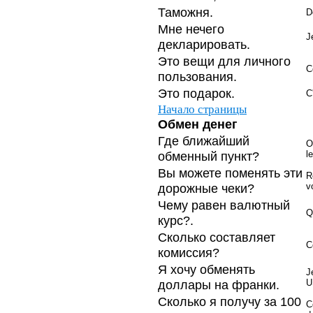
Таможня.
D
Мне нечего
J
декларировать.
Это вещи для личного
C
пользования.
Это подарок.
C
Начало страницы
Обмен денег
Где ближайший
O
обменный пункт?
l
Вы можете поменять эти
R
дорожные чеки?
v
Чему равен валютный
Q
курс?.
Сколько составляет
C
комиссия?
Я хочу обменять
J
доллары на франки.
U
Сколько я получу за 100
C