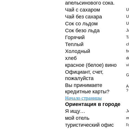
апельсинового сока.
Чай с сахаром
U
Чай без сахара
U
Сок со льдом
U
Сок безо льда
J
Горячий
T
Теплый
c
Холодный
fr
хлеб
d
красное (белое) вино
v
Официант, счет,
G
пожалуйста
Вы принимаете
A
кредитные карты?
?
Начало страницы
Ориентация в городе
Я ищу…
J
мой отель
m
туристический офис
l