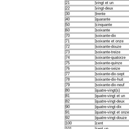
21
vingt et un
22
vingt-deux
30
trente
40
quarante
50
cinquante
60
soixante
70
soixante-dix
71
soixante et onze
72
soixante-douze
73
soixante-treize
74
soixante-quatorze
75
soixante-quinze
76
soixante-seize
77
soixante-dix-sept
78
soixante-dix-huit
79
soixante-dix-neuf
80
quatre-vingt(s)
81
quatre-vingt et un
82
quatre-vingt-deux
90
quatre-vingt-dix
91
quatre-vingt et onze
92
quatre-vingt-douze
100
cent
101
cent un