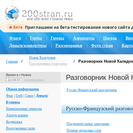
Приглашаем на бета-тестирование нового сайта
🔥 Бета
|
|
|
|
|
Флаги
Гербы
Гимны
Аэропорты
Погода
Вид
|
|
|
Деньги/конвертеры
Разговорники
Фото стран
Карт
Новая Каледония
/
/
Разговорник Новой Каледо
Главная
Разговорники стран мира
Время в г.Нумеа
Разговорник Новой 
другой город
23:59:58
Общая информация
Русско-Французский разговорник
Флаг
|
Герб
|
Гимн
|
Деньги/
Купюры
Русско-Французский разгов
Национальные символы
Аренда машин
Кодировка
Предварительные замечания
Вооруженные силы
Первые несколько слов