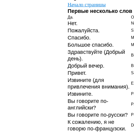
Начало страницы
Первые несколько слов
Да.
O
Нет.
N
Пожалуйста.
S
Спасибо.
M
Большое спасибо.
M
Здравствуйте (Добрый
B
день).
Добрый вечер.
B
Привет.
S
Извините (для
E
привлечения внимания).
Извините.
P
Вы говорите по-
P
английски?
Вы говорите по-русски?
P
К сожалению, я не
D
говорю по-французски.