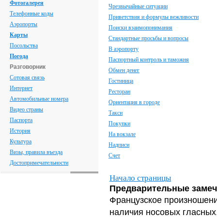
Фотогалерея
Чрезвычайные ситуации
Телефонные коды
Приветствия и формулы вежливости
Аэропорты
Поиски взаимопонимания
Карты
Стандартные просьбы и вопросы
Посольства
В аэропорту
Погода
Паспортный контроль и таможня
Разговорник
Обмен денег
Сотовая связь
Гостиница
Интернет
Ресторан
Автомобильные номера
Ориентация в городе
Видео страны
Такси
Паспорта
Покупки
История
На вокзале
Культура
Надписи
Визы, правила въезда
Счет
Достопримечательности
Начало страницы
Предварительные заме
Французское произношение
наличия носовых гласных.