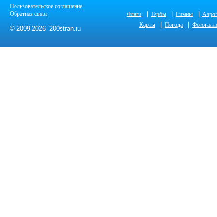
Пользовательское соглашение
Обратная связь
|
|
|
Флаги
Гербы
Гимны
Аэро
|
|
Карты
Погода
Фотогалл
© 2009-2026 200stran.ru