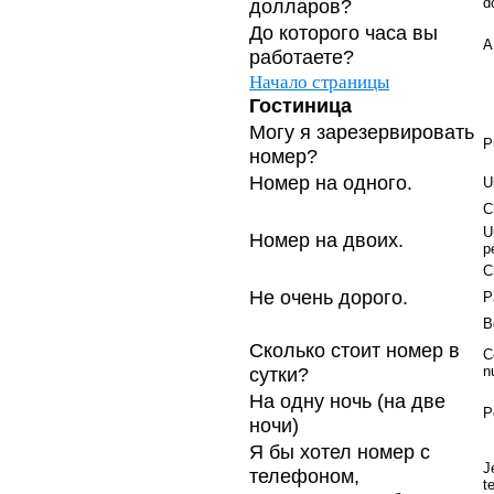
долларов?
d
До которого часа вы
A
работаете?
Начало страницы
Гостиница
Могу я зарезервировать
P
номер?
Номер на одного.
U
C
U
Номер на двоих.
p
C
Не очень дорого.
P
B
Сколько стоит номер в
C
сутки?
n
На одну ночь (на две
P
ночи)
Я бы хотел номер с
J
телефоном,
t