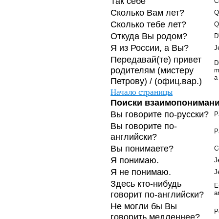
Так себе
C
Сколько Вам лет?
Q
Сколько тебе лет?
Q
Откуда Вы родом?
D
Я из России, а Вы?
J
Передавай(те) привет
D
родителям (мистеру
m
a
Петрову) / (офиц.вар.)
Начало страницы
Поиски взаимопониман
Вы говорите по-русски?
P
Вы говорите по-
P
английски?
Вы понимаете?
C
Я понимаю.
J
Я не понимаю.
J
Здесь кто-нибудь
E
говорит по-английски?
a
Не могли бы Вы
P
говорить медленнее?