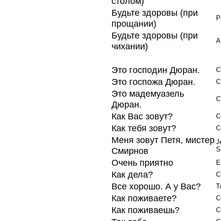
столом)
Будьте здоровы (при
P
прощании)
Будьте здоровы (при
A
чихании)
Это господин Дюран.
C
Это госпожа Дюран.
C
Это мадемуазель
C
Дюран.
Как Вас зовут?
C
Как тебя зовут?
C
Меня зовут Петя, мистер
J
Смирнов
S
Очень приятно
E
Как дела?
C
Все хорошо. А у Вас?
T
Как поживаете?
C
Как поживаешь?
C