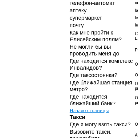
телефон-автомат
u
аптеку
l
супермаркет
l
почту
l
Как мне пройти к
C
Елисейским полям?
E
Не могли бы вы
P
проводить меня до
Где находится комплекс
O
Инвалидов?
Где таксостоянка?
O
Где ближайшая станция
O
метро?
p
Где находится
O
ближайший банк?
p
Начало страницы
Такси
Где я могу взять такси?
O
Вызовите такси,
A