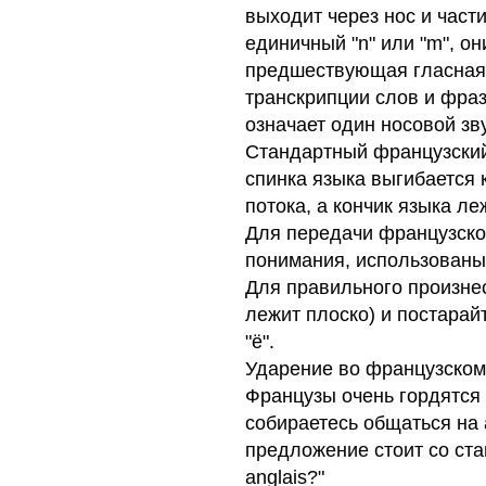
выходит через нос и части
единичный "n" или "m", он
предшествующая гласная -
транскрипции слов и фра
означает один носовой звук
Стандартный французский
спинка языка выгибается 
потока, а кончик языка л
Для передачи французског
понимания, использованы 
Для правильного произнес
лежит плоско) и постарайт
"ё".
Ударение во французском 
Французы очень гордятся
собираетесь общаться на 
предложение стоит со ста
anglais?"