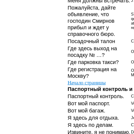
Меня должны встречать.
J
Пожалуйста, дайте
объявление, что
S
q
господин Смирнов
a
прибыл и ждет у
r
справочного бюро.
Посадочный талон
С
Где здесь выход на
O
посадку № …?
Где парковка такси?
O
Где регистрация на
O
Москву?
M
Начало страницы
Паспортный контроль и
Паспортный контроль.
C
Вот мой паспорт.
V
Вот мой багаж.
V
Я здесь для отдыха.
J
Я здесь по делам.
C
Извините, я не понимаю.
D