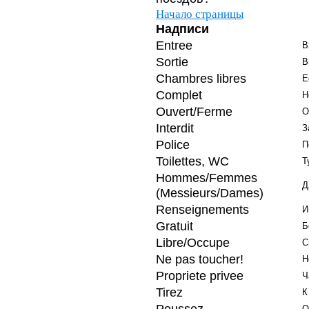
Начало страницы
Надписи
Entree
В
Sortie
В
Chambres libres
Е
Complet
Н
Ouvert/Ferme
О
Interdit
З
Police
П
Toilettes, WC
Т
Hommes/Femmes
Д
(Messieurs/Dames)
Renseignements
И
Gratuit
Б
Libre/Occupe
С
Ne pas toucher!
Н
Propriete privee
Ч
Tirez
К
Poussez
О