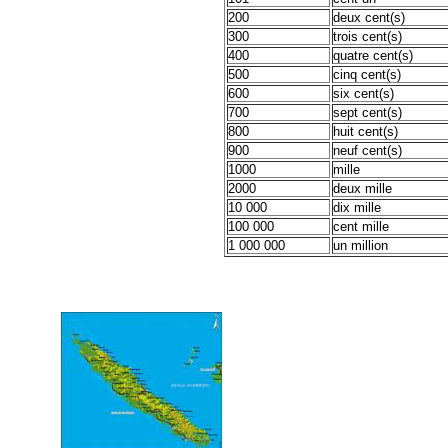
200
deux cent(s)
300
trois cent(s)
400
quatre cent(s)
500
cinq cent(s)
600
six cent(s)
700
sept cent(s)
800
huit cent(s)
900
neuf cent(s)
1000
mille
2000
deux mille
10 000
dix mille
100 000
cent mille
1 000 000
un million