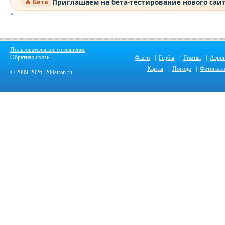
Приглашаем на бета-тестирование нового сай
🔥 Бета
>
Пользовательское соглашение
Обратная связь
Флаги
|
Гербы
|
Гимны
|
Аэро
Карты
|
Погода
|
Фотогалл
© 2009-2026 200stran.ru