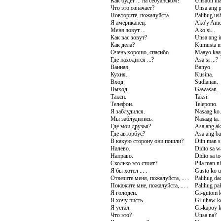
Как будет ... на себуанском?
Unsaon man
Что это означает?
Unsa ang p
Повторите, пожалуйста.
Palihug us
Я американец.
Ako'y Ame
Меня зовут ...
Ako si...
Как вас зовут?
Unsa ang 
Как дела?
Kumusta m
Очень хорошо, спасибо.
Maayo kaay
Где находится ...?
Asa si ...?
Ванная.
Banyo.
Кухня.
Kusina.
Вход.
Sudlanan.
Выход.
Gawasan.
Такси.
Taksi.
Телефон.
Telepono.
Я заблудился.
Nasaag ko.
Мы заблудились.
Nasaag ta.
Где мои друзья?
Asa ang ak
Где авторбус?
Asa ang ba
В какую сторону они пошли?
Diin man si
Налево.
Didto sa w
Направо.
Didto sa to
Сколько это стоит?
Pila man n
Я бы хотел ... .
Gusto ko ug
Отвезите меня, пожалуйста, ... .
Palihug dad
Покажите мне, пожалуйста, ... .
Palihug pak
Я голоден.
Gi-gutom 
Я хочу писть.
Gi-uhaw k
Я устал.
Gi-kapoy k
Что это?
Unsa na?