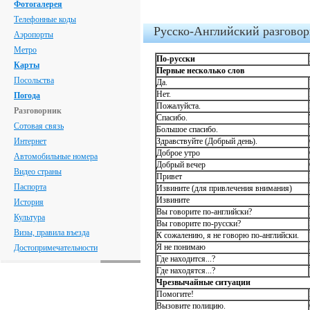
Фотогалерея
Телефонные коды
Русско-Английский разгово
Аэропорты
Метро
По-русски
Карты
Первые несколько слов
Посольства
Да.
Нет.
Погода
Пожалуйста.
Разговорник
Спасибо.
Сотовая связь
Большое спасибо.
Интернет
Здравствуйте (Добрый день).
Доброе утро
Автомобильные номера
Добрый вечер
Видео страны
Привет
Паспорта
Извините (для привлечения внимания)
Извините
История
Вы говорите по-английски?
Культура
Вы говорите по-русски?
Визы, правила въезда
К сожалению, я не говорю по-английски.
Я не понимаю
Достопримечательности
Где находится...?
Где находятся...?
Чрезвычайные ситуации
Помогите!
Вызовите полицию.