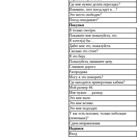
Где мне нужно делать пересадку?
Извините, этот поезд идет в…?
Это место свободно?
Поезд опаздывает?
Покупки
Я только смотрю.
Покажите мне пожалуйста, это.
Я хотел(а) бы…
Дайте мне это, пожалуйста.
Сколько это стоит?
Я это беру.
Пожалуйста, напишите цену.
Слишком дорого.
Распродажа
Могу я это померить?
Где находится примерочная кабина?
Мой размер 44.
Мне нужен … размер.
Это мне мало.
Это мне велико.
Это мне подходит.
У вас есть похожее, только побольше
(поменьше)?
Сдача неправильная.
Надписи
Вход