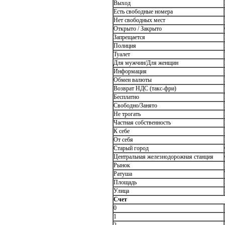
Выход
Есть свободные номера
Нет свободных мест
Открыто / Закрыто
Запрещается
Полиция
Туалет
Для мужчин/Для женщин
Информация
Обмен валюты
Возврат НДС (такс-фри)
Бесплатно
Свободно/Занято
Не трогать
Частная собственность
К себе
От себя
Старый город
Центральная железнодорожная станция
Рынок
Ратуша
Площадь
Улица
Счет
0
1