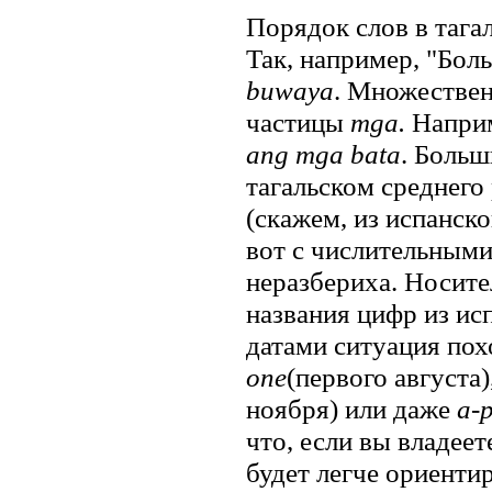
Порядок слов в тага
Так, например, "Бол
buwaya
. Множествен
частицы
mga.
Наприм
ang mga bata
. Боль
тагальском среднего
(скажем, из испанск
вот с числительными
неразбериха. Носите
названия цифр из ис
датами ситуация по
one
(первого августа)
ноября) или даже
a-
что, если вы владеет
будет легче ориентир