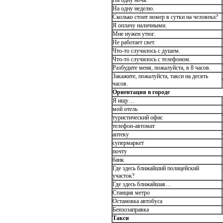
На одну ночь.
На одну неделю.
Сколько стоит номер в сутки на человека?
Я оплачу наличными.
Мне нужен утюг.
Не работает свет.
Что-то случилось с душем.
Что-то случилось с телефоном.
Разбудите меня, пожалуйста, в 8 часов.
Закажите, пожалуйста, такси на десять
часов.
Ориентация в городе
Я ищу…
мой отель
туристический офис
телефон-автомат
аптеку
супермаркет
почту
банк
Где здесь ближайший полицейский
участок?
Где здесь ближайшая…
Станция метро
Остановка автобуса
Бензозаправка
Такси