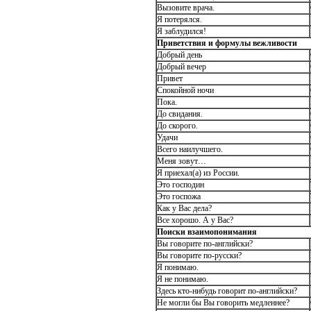
Вызовите врача.
Я потерялся.
Я заблудился!
Приветствия и формулы вежливости
Добрый день
Добрый вечер
Привет
Спокойной ночи
Пока.
До свидания.
До скорого.
Удачи
Всего наилучшего.
Меня зовут…
Я приехал(а) из России.
Это господин
Это госпожа
Как у Вас дела?
Все хорошо. А у Вас?
Поиски взаимопонимания
Вы говорите по-английски?
Вы говорите по-русски?
Я понимаю.
Я не понимаю.
Здесь кто-нибудь говорит по-английски?
Не могли бы Вы говорить медленнее?