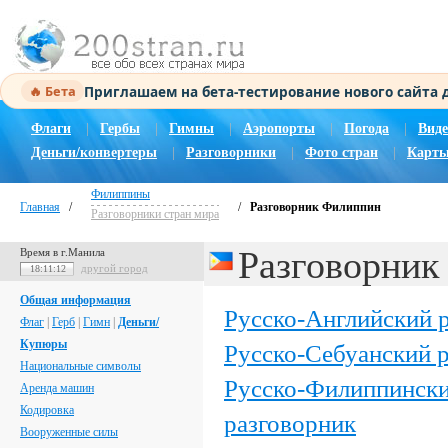
Приглашаем на бета-тестирование нового сайта
🔥 Бета
Флаги
|
Гербы
|
Гимны
|
Аэропорты
|
Погода
|
Виде
Деньги/конвертеры
|
Разговорники
|
Фото стран
|
Карты
Филиппины
Главная
/
/
Разговорник Филиппин
Разговорники стран мира
Разговорник
Время в г.Манила
другой город
18:11:13
Общая информация
Русско-Английский 
Флаг
|
Герб
|
Гимн
|
Деньги/
Купюры
Русско-Себуанский 
Национальные символы
Русско-Филиппински
Аренда машин
Кодировка
разговорник
Вооруженные силы