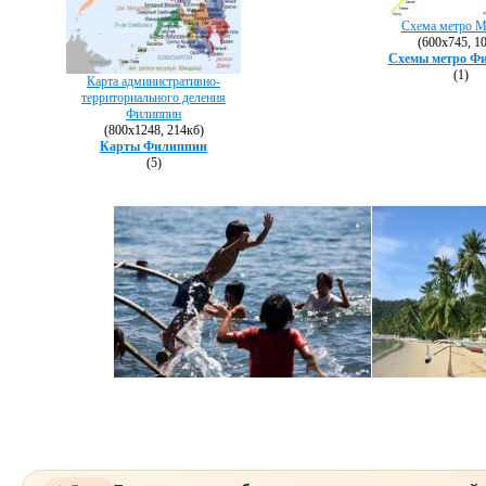
Схема метро 
(600х745, 1
Схемы метро Ф
(1)
Карта административно-
территориального деления
Филиппин
(800х1248, 214кб)
Карты Филиппин
(5)