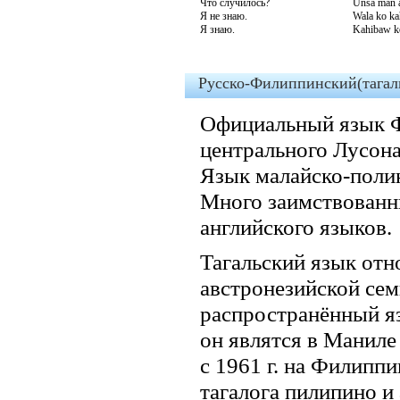
Что случилось?
Unsa man a
Я не знаю.
Wala ko ka
Я знаю.
Kahibaw k
Русско-Филиппинский(тагал
Официальный язык Ф
центрального Лусона
Язык малайско-полин
Много заимствованны
английского языков.
Тагальский язык отн
австронезийской се
распространённый 
он являтся в Маниле
с 1961 г. на Филипп
тагалога пилипино и