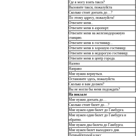
Где я могу взять такси?
Вызовите такси, пожалуйста
Сколько стоит доехать до…?
По этому адресу, пожалуйста!
Отвезите меня..
Отвезите меня в аэропорт.
Отвезите меня на железнодорожную
станцию.
Отвезите меня в гостиницу...
Отвезите меня в хорошую гостиницу.
Отвезите меня в недорогую гостиницу.
Отвезите меня в центр города.
Налево
Направо
Мне нужно вернуться.
Остановите здесь, пожалуйста.
Сколько я вам должен?
Вы не могли бы меня подождать?
На вокзале
Мне нужно доехать до…
Сколько стоит билет до…?
Мне нужен один билет до Гамбурга.
Мне нужен один билет до Гамбурга и
обратно.
Мне нужен два билета до Гамбурга.
Мне нужен билет выходного дня.
Первый/второй класс