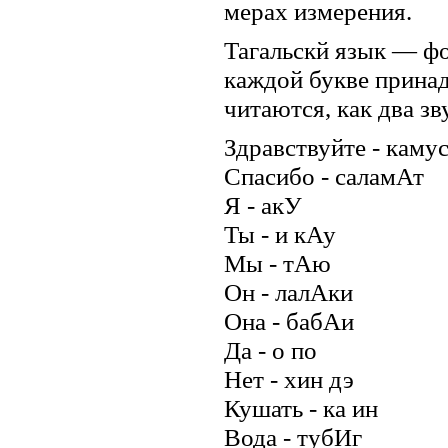
мерах измерения.
Тагальскй язык — фо
каждой букве принад
читаются, как два зв
Здравствуйте - каму
Спасибо - саламАт
Я - акУ
Ты - и кАу
Мы - тАю
Он - лалАки
Она - бабАи
Да - о по
Нет - хин дэ
Кушать - ка ин
Вода - тубИг