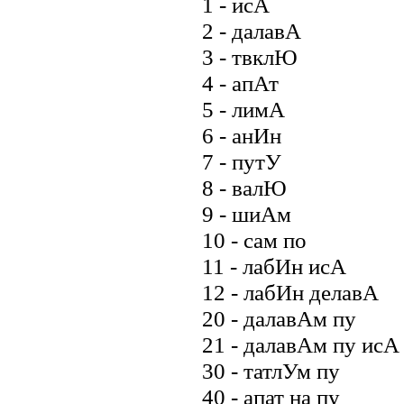
1 - исА
2 - далавА
3 - твклЮ
4 - апАт
5 - лимА
6 - анИн
7 - путУ
8 - валЮ
9 - шиАм
10 - сам по
11 - лабИн исА
12 - лабИн делавА
20 - далавАм пу
21 - далавАм пу исА
30 - татлУм пу
40 - апат на пу