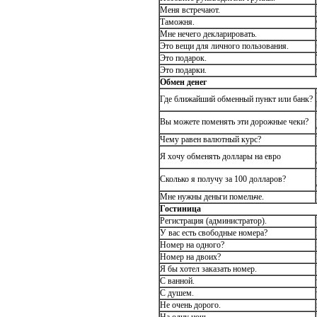
Меня встречают.
Таможня.
Мне нечего декларировать.
Это вещи для личного пользования.
Это подарок.
Это подарки.
Обмен денег
Где ближайший обменный пункт или банк?
Вы можете поменять эти дорожные чеки?
Чему равен валютный курс?
Я хочу обменять доллары на евро
Сколько я получу за 100 долларов?
Мне нужны деньги помельче.
Гостиница
Регистрация (администратор).
У вас есть свободные номера?
Номер на одного?
Номер на двоих?
Я бы хотел заказать номер.
С ванной.
С душем.
Не очень дорого.