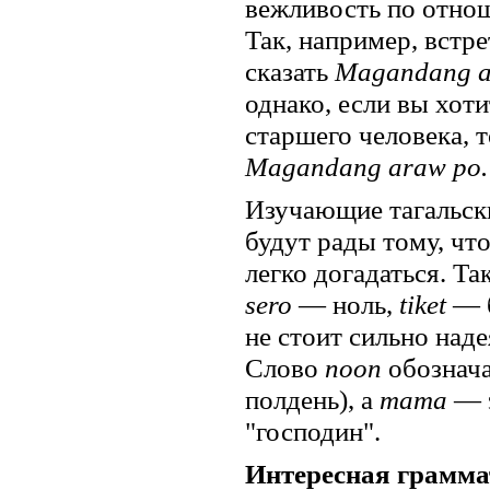
вежливость по отнош
Так, например, встре
сказать
Magandang 
однако, если вы хот
старшего человека, 
Magandang araw po.
Изучающие тагальск
будут рады тому, чт
легко догадаться. Та
sero
— ноль,
tiket
— б
не стоит сильно наде
Слово
noon
обозначае
полдень), а
mama
— э
"господин".
Интересная грамма