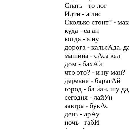
Спать - то лог
Идти - а лис
Сколько стоит? - ма
куда - са ан
когда - а ну
дорога - кальсАда, д
машина - сАса кел
дом - бахАй
что это? - и ну ман?
деревня - барагАй
город - ба йан, шу да
сегодня - лайУн
завтра - букАс
день - арАу
ночь - габИ