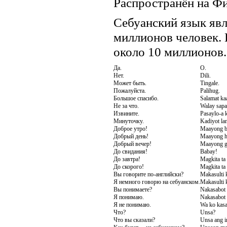
Распространён на Ф
Себуанский язык яв
миллионов человек.
около 10 миллионов.
Да.
O.
Нет.
Dili.
Может быть.
Tingale.
Пожалуйста.
Palihug.
Большое спасибо.
Salamat ka
Не за что.
Walay sapa
Извините.
Pasaylo-a 
Минуточку.
Kadiyot la
Доброе утро!
Maayong b
Добрый день!
Maayong h
Добрый вечер!
Maayong ga
До свидания!
Babay!
До завтра!
Magkita ta
До скорого!
Magkita ta
Вы говорите по-английски?
Makasulti 
Я немного говорю на себуанском.
Makasulti 
Вы понимаете?
Nakasabot
Я понимаю.
Nakasabot 
Я не понимаю.
Wa ko kasa
Что?
Unsa?
Что вы сказали?
Unsa ang i