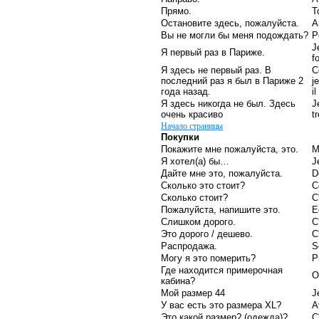
Прямо.
T
Остановите здесь, пожалуйста.
A
Вы не могли бы меня подождать?
P
J
Я первый раз в Париже.
fo
Я здесь не первый раз. В
C
последний раз я был в Париже 2
j
года назад.
i
Я здесь никогда не был. Здесь
J
очень красиво
t
Начало страницы
Покупки
Покажите мне пожалуйста, это.
M
Я хотел(а) бы…
J
Дайте мне это, пожалуйста.
D
Сколько это стоит?
C
Сколько стоит?
C
Пожалуйста, напишите это.
E
Слишком дорого.
C
Это дорого / дешево.
C
Распродажа.
S
Могу я это померить?
P
Где находится примерочная
O
кабина?
Мой размер 44
J
У вас есть это размера XL?
A
Это какой размер? (одежда)?
C