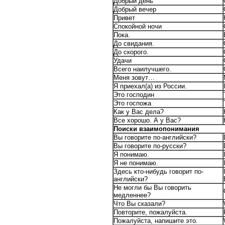
Добрый день
Добрый вечер
Привет
Спокойной ночи
Пока.
До свидания.
До скорого.
Удачи
Всего наилучшего.
Меня зовут…
Я приехал(а) из России.
Это господин
Это госпожа
Как у Вас дела?
Все хорошо. А у Вас?
Поиски взаимопонимания
Вы говорите по-английски?
Вы говорите по-русски?
Я понимаю.
Я не понимаю.
Здесь кто-нибудь говорит по-
английски?
Не могли бы Вы говорить
медленнее?
Что Вы сказали?
Повторите, пожалуйста.
Пожалуйста, напишите это.