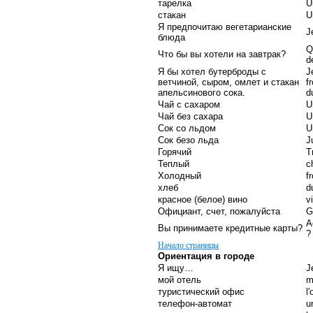
тарелка
U
стакан
U
Я предпочитаю вегетарианские
J
блюда
Q
Что бы вы хотели на завтрак?
d
Я бы хотел бутерброды с
J
ветчиной, сыром, омлет и стакан
f
апельсинового сока.
d
Чай с сахаром
U
Чай без сахара
U
Сок со льдом
U
Сок безо льда
J
Горячий
T
Теплый
c
Холодный
fr
хлеб
d
красное (белое) вино
v
Официант, счет, пожалуйста
G
A
Вы принимаете кредитные карты?
?
Начало страницы
Ориентация в городе
Я ищу…
J
мой отель
m
туристический офис
l
телефон-автомат
u