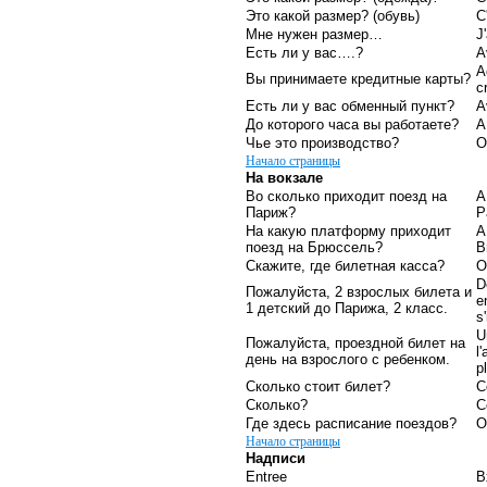
Это какой размер? (обувь)
C
Мне нужен размер…
J
Есть ли у вас….?
A
A
Вы принимаете кредитные карты?
c
Есть ли у вас обменный пункт?
A
До которого часа вы работаете?
A
Чье это производство?
O
Начало страницы
На вокзале
Во сколько приходит поезд на
A
Париж?
P
На какую платформу приходит
A
поезд на Брюссель?
B
Скажите, где билетная касса?
O
D
Пожалуйста, 2 взрослых билета и
e
1 детский до Парижа, 2 класс.
s'
U
Пожалуйста, проездной билет на
l
день на взрослого с ребенком.
pl
Сколько стоит билет?
C
Сколько?
C
Где здесь расписание поездов?
O
Начало страницы
Надписи
Entree
В