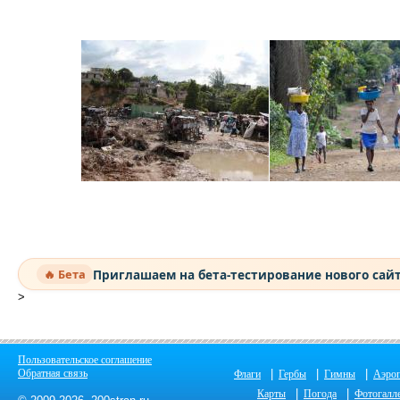
Приглашаем на бета-тестирование нового сай
🔥 Бета
>
Пользовательское соглашение
Обратная связь
|
|
|
Флаги
Гербы
Гимны
Аэро
|
|
Карты
Погода
Фотогалл