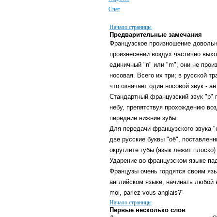
Счет
Начало страницы
Предварительные замечания
Французское произношение довольно
произнесении воздух частично выход
единичный "n" или "m", они не прои
носовая. Всего их три; в русской 
что означает один носовой звук - ан 
Стандартный французский звук "р" 
небу, препятствуя прохождению воз
передние нижние зубы.
Для передачи французского звука "
две русские буквы "оё", поставлен
округлите губы (язык лежит плоско) 
Ударение во французском языке пад
Французы очень гордятся своим яз
английском языке, начинать любой 
moi, parlez-vous anglais?"
Начало страницы
Первые несколько слов