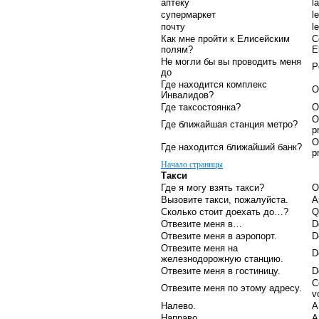
аптеку
l
супермаркет
l
почту
l
Как мне пройти к Елисейским
C
полям?
E
Не могли бы вы проводить меня
P
до
Где находится комплекс
O
Инвалидов?
Где таксостоянка?
O
O
Где ближайшая станция метро?
p
O
Где находится ближайший банк?
p
Начало страницы
Такси
Где я могу взять такси?
O
Вызовите такси, пожалуйста.
A
Сколько стоит доехать до…?
Q
Отвезите меня в…
D
Отвезите меня в аэропорт.
D
Отвезите меня на
D
железнодорожную станцию.
Отвезите меня в гостиницу.
D
C
Отвезите меня по этому адресу.
v
Налево.
A
Направо.
A