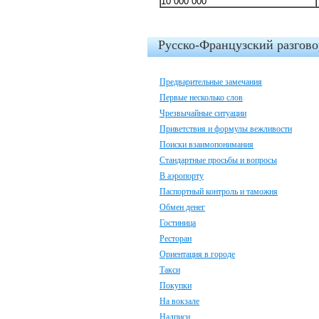
10 000 000
Русско-Французский разгов
Предварительные замечания
Первые несколько слов
Чрезвычайные ситуации
Приветствия и формулы вежливости
Поиски взаимопонимания
Стандартные просьбы и вопросы
В аэропорту
Паспортный контроль и таможня
Обмен денег
Гостиница
Ресторан
Ориентация в городе
Такси
Покупки
На вокзале
Надписи