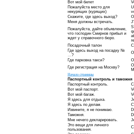
Вот мой билет
V
Пожалуйста место для
U
некурящих (курящих)
v
Скажите, где здесь выход?
O
Меня должны встречать.
J
S
Пожалуйста, дайте объявление,
q
что господин Смирнов прибыл и
a
ждет у справочного бюро.
r
Посадочный талон
С
Где здесь выход на посадку №
O
…?
Где парковка такси?
O
O
Где регистрация на Москву?
M
Начало страницы
Паспортный контроль и таможня
Паспортный контроль.
C
Вот мой паспорт.
V
Вот мой багаж.
V
Я здесь для отдыха.
J
Я здесь по делам.
C
Извините, я не понимаю.
D
Таможня.
D
Мне нечего декларировать.
J
Это вещи для личного
C
пользования.