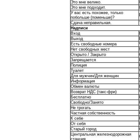
Это мне велико.
Это мне подходит.
У вас есть похожее, только
побольше (поменьше)?
Сдача неправильная.
Надписи
Вход
Выход
Есть свободные номера
Нет свободных мест
Открыто / Закрыто
Запрещается
Полиция
Туалет
Для мужчин/Для женщин
Информация
Обмен валюты
Возврат НДС (такс-фри)
Бесплатно
Свободно/Занято
Не трогать
Частная собственность
К себе
От себя
Старый город
Центральная железнодорожная
станция