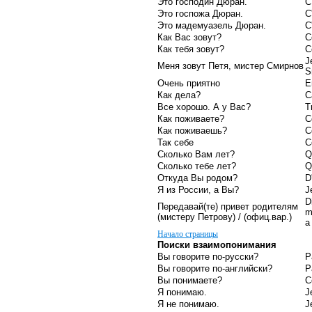
Это господин Дюран.
C
Это госпожа Дюран.
C
Это мадемуазель Дюран.
C
Как Вас зовут?
C
Как тебя зовут?
C
J
Меня зовут Петя, мистер Смирнов
S
Очень приятно
E
Как дела?
C
Все хорошо. А у Вас?
T
Как поживаете?
C
Как поживаешь?
C
Так себе
C
Сколько Вам лет?
Q
Сколько тебе лет?
Q
Откуда Вы родом?
D
Я из России, а Вы?
J
D
Передавай(те) привет родителям
m
(мистеру Петрову) / (офиц.вар.)
a
Начало страницы
Поиски взаимопонимания
Вы говорите по-русски?
P
Вы говорите по-английски?
P
Вы понимаете?
C
Я понимаю.
J
Я не понимаю.
J