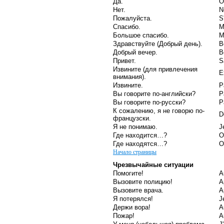
Да.
O
Нет.
N
Пожалуйста.
S
Спасибо.
M
Большое спасибо.
M
Здравствуйте (Добрый день).
B
Добрый вечер.
B
Привет.
S
Извините (для привлечения
E
внимания).
Извините.
P
Вы говорите по-английски?
P
Вы говорите по-русски?
P
К сожалению, я не говорю по-
D
французски.
Я не понимаю.
J
Где находится…?
O
Где находятся…?
O
Начало страницы
Чрезвычайные ситуации
Помогите!
A
Вызовите полицию!
A
Вызовите врача.
A
Я потерялся!
J
Держи вора!
A
Пожар!
A