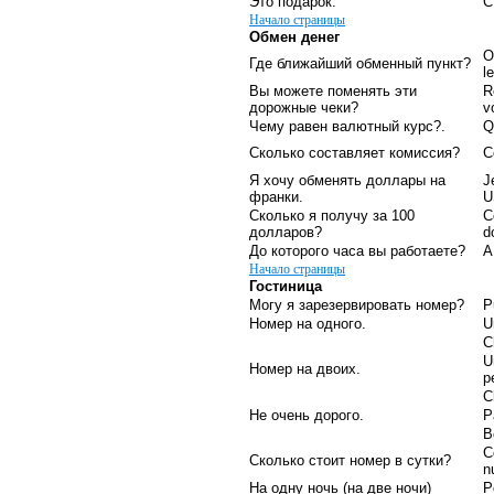
Это подарок.
C
Начало страницы
Обмен денег
O
Где ближайший обменный пункт?
l
Вы можете поменять эти
R
дорожные чеки?
v
Чему равен валютный курс?.
Q
Сколько составляет комиссия?
C
Я хочу обменять доллары на
J
франки.
U
Сколько я получу за 100
C
долларов?
d
До которого часа вы работаете?
A
Начало страницы
Гостиница
Могу я зарезервировать номер?
P
Номер на одного.
U
C
U
Номер на двоих.
p
C
Не очень дорого.
P
B
C
Сколько стоит номер в сутки?
n
На одну ночь (на две ночи)
P