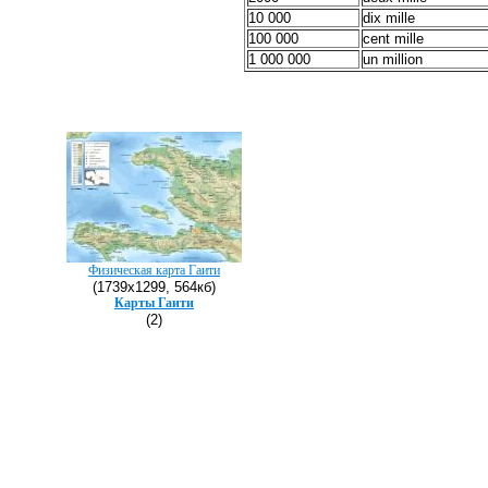
10 000
dix mille
100 000
cent mille
1 000 000
un million
Физическая карта Гаити
(1739х1299, 564кб)
Карты Гаити
(2)