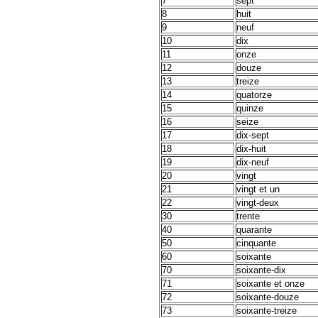
7
sept
8
huit
9
neuf
10
dix
11
onze
12
douze
13
treize
14
quatorze
15
quinze
16
seize
17
dix-sept
18
dix-huit
19
dix-neuf
20
vingt
21
vingt et un
22
vingt-deux
30
trente
40
quarante
50
cinquante
60
soixante
70
soixante-dix
71
soixante et onze
72
soixante-douze
73
soixante-treize