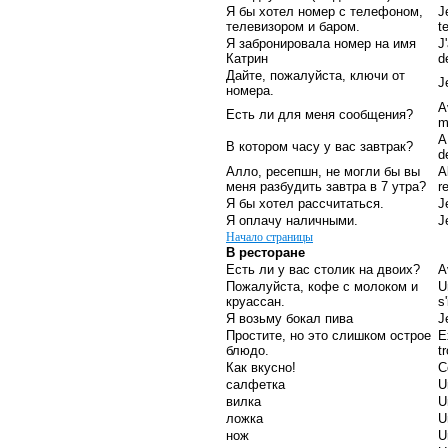
Я бы хотел номер с телефоном,
J
телевизором и баром.
t
Я забронировалa номер на имя
J
Катрин
d
Дайте, пожалуйста, ключи от
J
номера.
A
Есть ли для меня сообщения?
m
A
В котором часу у вас завтрак?
d
Алло, ресепшн, не могли бы вы
A
меня разбудить завтра в 7 утра?
r
Я бы хотел рассчитаться.
J
Я оплачу наличными.
J
Начало страницы
В ресторане
Есть ли у вас столик на двоих?
A
Пожалуйста, кофе с молоком и
U
круассан.
s'
Я возьму бокал пива
J
Простите, но это слишком острое
E
блюдо.
t
Как вкусно!
C
салфетка
U
вилка
U
ложка
U
нож
U