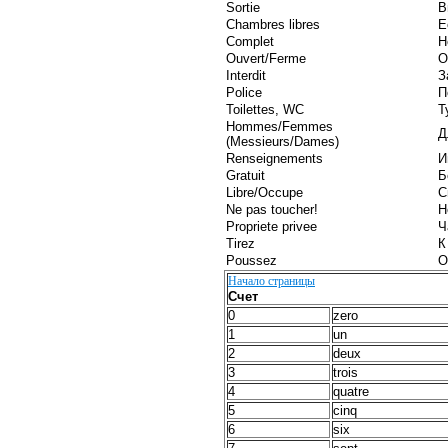
Sortie
В
Chambres libres
Е
Complet
Н
Ouvert/Ferme
О
Interdit
З
Police
П
Toilettes, WC
Т
Hommes/Femmes
Д
(Messieurs/Dames)
Renseignements
И
Gratuit
Б
Libre/Occupe
С
Ne pas toucher!
Н
Propriete privee
Ч
Tirez
К
Poussez
О
Начало страницы
Счет
0
zero
1
un
2
deux
3
trois
4
quatre
5
cinq
6
six