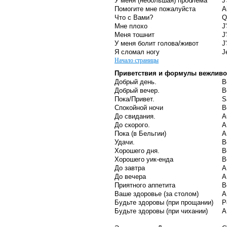
У меня (небольшая) проблема
J
Помогите мне пожалуйста
A
Что с Вами?
Q
Мне плохо
J
Меня тошнит
J
У меня болит голова/живот
J
Я сломал ногу
J
Начало страницы
Приветствия и формулы вежливо
Добрый день.
B
Добрый вечер.
B
Пока/Привет.
S
Спокойной ночи
B
До свидания.
A
До скорого.
A
Пока (в Бельгии)
A
Удачи.
B
Хорошего дня.
B
Хорошего уик-енда
B
До завтра
A
До вечера
A
Приятного аппетита
B
Ваше здоровье (за столом)
A
Будьте здоровы (при прощании)
P
Будьте здоровы (при чихании)
A