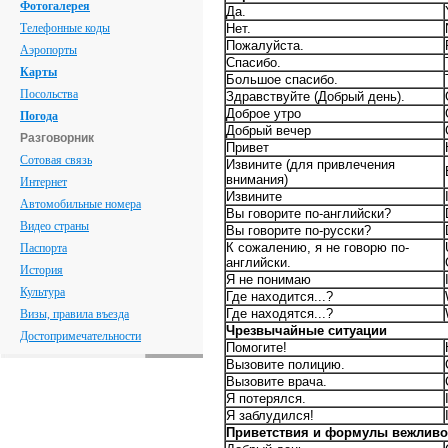
Фотогалерея
Да.
Телефонные коды
Нет.
Пожалуйста.
Аэропорты
Спасибо.
Карты
Большое спасибо.
Посольства
Здравствуйте (Добрый день).
Доброе утро
Погода
Добрый вечер
Разговорник
Привет
Сотовая связь
Извините (для привлечения
внимания)
Интернет
Извините
Автомобильные номера
Вы говорите по-английски?
Видео страны
Вы говорите по-русски?
К сожалению, я не говорю по-
Паспорта
английски.
История
Я не понимаю
Культура
Где находится...?
Где находятся...?
Визы, правила въезда
Чрезвычайные ситуации
Достопримечательности
Помогите!
Вызовите полицию.
Вызовите врача.
Я потерялся.
Я заблудился!
Приветствия и формулы вежливо