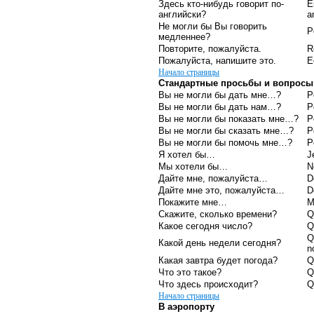
Здесь кто-нибудь говорит по-
E
английски?
a
Не могли бы Вы говорить
P
медленнее?
Повторите, пожалуйста.
R
Пожалуйста, напишите это.
E
Начало страницы
Стандартные просьбы и вопросы
Вы не могли бы дать мне…?
P
Вы не могли бы дать нам…?
P
Вы не могли бы показать мне…?
P
Вы не могли бы сказать мне…?
P
Вы не могли бы помочь мне…?
P
Я хотел бы…
J
Мы хотели бы…
N
Дайте мне, пожалуйста…
D
Дайте мне это, пожалуйста…
D
Покажите мне…
M
Скажите, сколько времени?
Q
Какое сегодня число?
Q
Q
Какой день недели сегодня?
n
Какая завтра будет погода?
Q
Что это такое?
Q
Что здесь происходит?
Q
Начало страницы
В аэропорту