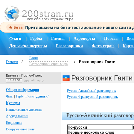
Приглашаем на бета-тестирование нового сайта
🔥 Бета
|
|
|
|
|
Флаги
Гербы
Гимны
Аэропорты
Погода
Вид
|
|
|
Деньги/конвертеры
Разговорники
Фото стран
Карт
Гаити
/
/
Разговорник Гаити
Главная
Разговорники стран мира
Время в г.Порт-о-Пренс
Разговорник Гаити
другой город
13:43:52
Общая информация
Русско-Английский разговорник
Флаг
|
Герб
|
Гимн
|
Деньги/
Русско-Французский разговорник
Купюры
Национальные символы
Русско-Английский разгово
Аренда машин
Кодировка
По-русски
Вооруженные силы
Первые несколько слов