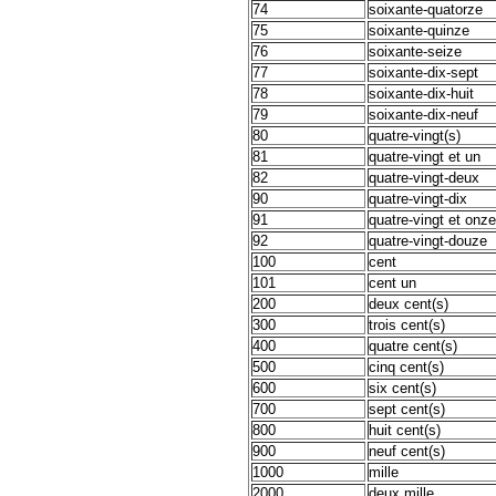
74
soixante-quatorze
75
soixante-quinze
76
soixante-seize
77
soixante-dix-sept
78
soixante-dix-huit
79
soixante-dix-neuf
80
quatre-vingt(s)
81
quatre-vingt et un
82
quatre-vingt-deux
90
quatre-vingt-dix
91
quatre-vingt et onze
92
quatre-vingt-douze
100
cent
101
cent un
200
deux cent(s)
300
trois cent(s)
400
quatre cent(s)
500
cinq cent(s)
600
six cent(s)
700
sept cent(s)
800
huit cent(s)
900
neuf cent(s)
1000
mille
2000
deux mille