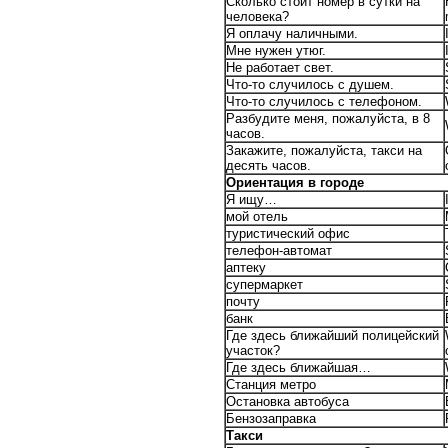
Сколько стоит номер в сутки на
человека?
Я оплачу наличными.
Мне нужен утюг.
Не работает свет.
Что-то случилось с душем.
Что-то случилось с телефоном.
Разбудите меня, пожалуйста, в 8
часов.
Закажите, пожалуйста, такси на
десять часов.
Ориентация в городе
Я ищу…
мой отель
туристический офис
телефон-автомат
аптеку
супермаркет
почту
банк
Где здесь ближайший полицейский
участок?
Где здесь ближайшая…
Станция метро
Остановка автобуса
Бензозаправка
Такси