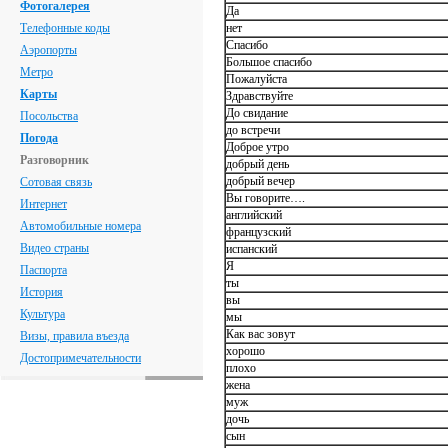
Фотогалерея
Да
Телефонные коды
нет
Спасибо
Аэропорты
Большое спасибо
Метро
Пожалуйста
Карты
Здравствуйте
До свидание
Посольства
до встречи
Погода
Доброе утро
Разговорник
добрый день
добрый вечер
Сотовая связь
Вы говорите….
Интернет
английский
Автомобильные номера
французский
Видео страны
испанский
Я
Паспорта
ты
История
вы
Культура
мы
Как вас зовут
Визы, правила въезда
хорошо
Достопримечательности
плохо
жена
муж
дочь
сын