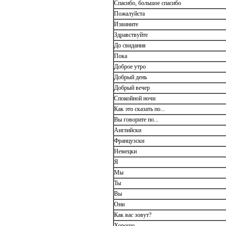
Спасибо, большое спасибо
Пожалуйста
Извините
Здравствуйте
До свидания
Пока
Доброе утро
Добрый день
Добрый вечер
Спокойной ночи
Как это сказать по...
Вы говорите по...
Английски
Французски
Немецки
Я
Мы
Ты
Вы
Они
Как вас зовут?
Хорошо