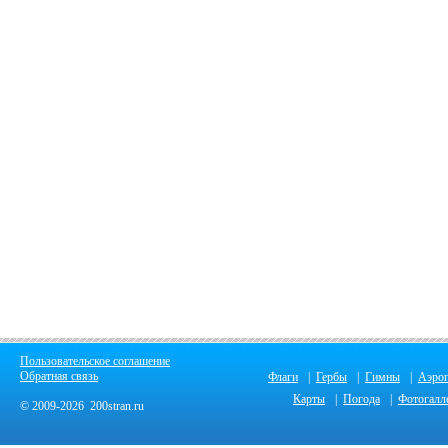
Пользовательское соглашение
Обратная связь
Флаги
|
Гербы
|
Гимны
|
Аэро
Карты
|
Погода
|
Фотогалл
© 2009-2026 200stran.ru