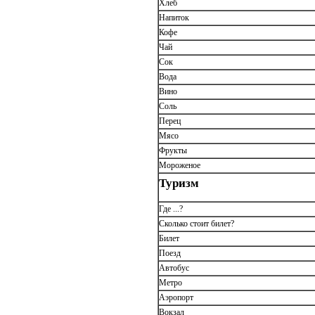
Хлеб
Напиток
Кофе
Чай
Сок
Вода
Вино
Соль
Перец
Мясо
Фрукты
Мороженое
Туризм
Где ...?
Сколько стоит билет?
Билет
Поезд
Автобус
Метро
Аэропорт
Вокзал