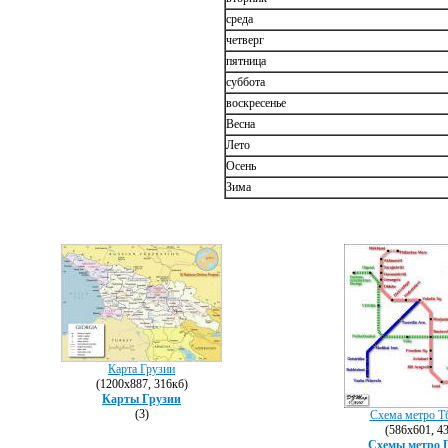
среда
четверг
пятница
суббота
воскресенье
Весна
Лето
Осень
Зима
Карта Грузии
(1200х887, 316кб)
Карты Грузии
(3)
Схема метро Т
(586х601, 4
Схемы метро 