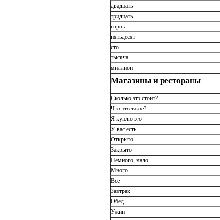
двадцать
тридцать
сорок
пятьдесят
сто
тысяча
миллион
Магазины и рестораны
Сколько это стоит?
Что это такое?
Я куплю это
У вас есть...
Открыто
Закрыто
Немного, мало
Много
Все
Завтрак
Обед
Ужин