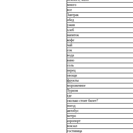
много
все
Завтрак
обед
ужин
хлеб
напиток
кофе
чай
сок
вода
вино
соль
перец
овощи
фрукты
мороженное
Туризм
где
сколько стоит билет?
поезд
автобус
метро
аэропорт
вокзал
гостиница