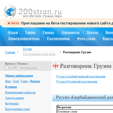
Приглашаем на бета-тестирование нового сайта
🔥 Бета
Флаги
|
Гербы
|
Гимны
|
Аэропорты
|
Погода
|
Виде
Деньги/конвертеры
|
Разговорники
|
Фото стран
|
Карты
Грузия
Главная
/
/
Разговорник Грузии
Разговорники стран мира
Время в г.Тбилиси
Разговорник Грузии
другой город
15:13:50
Общая информация
Русско-Азербайджанский разговорник
Флаг
|
Герб
|
Гимн
|
Деньги/
Русско-Грузинский разговорник
Купюры
Национальные символы
Русско-Азербайджанский ра
Аренда машин
Кодировка
По-русски
Вооруженные силы
Основные слова