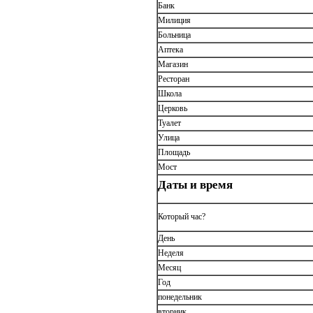
Банк
Милиция
Больница
Аптека
Магазин
Ресторан
Школа
Церковь
Туалет
Улица
Площадь
Мост
Даты и время
Который час?
День
Неделя
Месяц
Год
понедельник
вторник