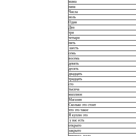
мама
папа
Числа
ноль
Один
Два
три
четыри
пять
шесть
семь
восемь
девять
десять
двадцать
тридцать
сто
тысяча
миллион
Магазин
Сколько это стоит
что это такое
Я куплю это
у вас есть
открыто
закрыто
немного, мало