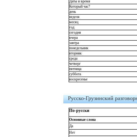
Даты и время
Который час?
день
неделя
месяц
год
сегодня
вчера
завтра
понедельник
вторник
среда
четверг
пятница
суббота
воскресенье
Русско-Грузинский разговор
По-русски
Основные слова
Да
Нет