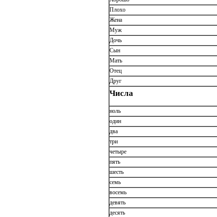
Плохо
Жена
Муж
Дочь
Сын
Мать
Отец
Друг
Числа
ноль
один
два
три
четыре
пять
шесть
семь
восемь
девять
десять