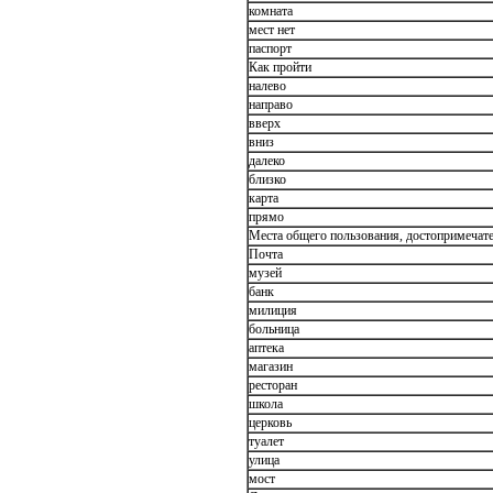
комната
мест нет
паспорт
Как пройти
налево
направо
вверх
вниз
далеко
близко
карта
прямо
Места общего пользования, достопримечат
Почта
музей
банк
милиция
больница
аптека
магазин
ресторан
школа
церковь
туалет
улица
мост