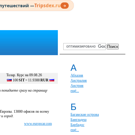
Tripsdex.ru
 путешествий —
→
А
Толар. Курс на 09.08.26
Абхазия
100
SIT
=
11.9388
RUR
Австралия
Австрия
ы попадаете сразу на страницу
ещё...
Б
х Европы. 13000 офисов по всему
Багамские острова
и город.
Бангладеш
www.europcar.com
Барбадос
ещё...