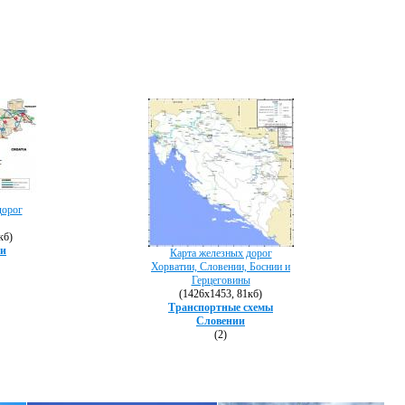
дорог
кб)
ии
Карта железных дорог
Хорватии, Словении, Боснии и
Герцеговины
(1426х1453, 81кб)
Транспортные схемы
Словении
(2)