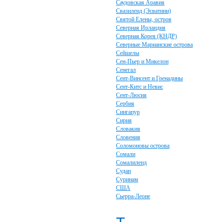
Саудовская Аравия
Свазиленд (Эсватини)
Святой Елены, остров
Северная Ирландия
Северная Корея (КНДР)
Северные Марианские острова
Сейшелы
Сен-Пьер и Микелон
Сенегал
Сент-Винсент и Гренадины
Сент-Китс и Невис
Сент-Люсия
Сербия
Сингапур
Сирия
Словакия
Словения
Соломоновы острова
Сомали
Сомалиленд
Судан
Суринам
США
Сьерра-Леоне