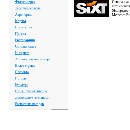
Фотогалерея
Основанная 
автомобилей
Телефонные коды
Sixt предос
Аэропорты
Mercedes Be
Карты
Посольства
Погода
Разговорник
Сотовая связь
Интернет
Автомобильные номера
Видео страны
Паспорта
История
Культура
Визы, правила въезда
Достопримечательности
Расписание поездов