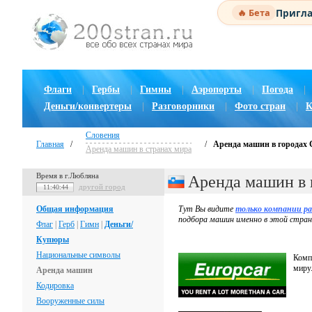
Пригла
🔥 Бета
Флаги
|
Гербы
|
Гимны
|
Аэропорты
|
Погода
|
Деньги/конвертеры
|
Разговорники
|
Фото стран
|
К
Словения
Главная
/
/
Аренда машин в городах
Аренда машин в странах мира
Время в г.Любляна
Аренда машин в 
другой город
11:40:45
Общая информация
Тут Вы видите
только компании р
подбора машин именно в этой стран
Флаг
|
Герб
|
Гимн
|
Деньги/
Купюры
Национальные символы
Комп
миру
Аренда машин
Кодировка
Вооруженные силы