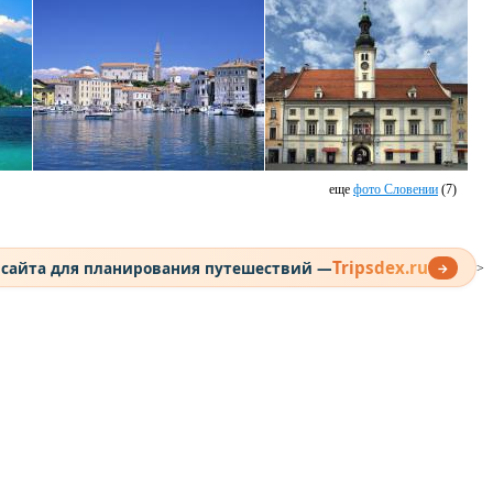
еще
фото Словении
(7)
Tripsdex.ru
 сайта для планирования путешествий —
→
>