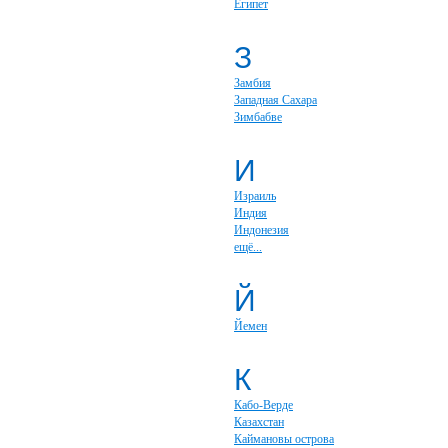
Египет
З
Замбия
Западная Сахара
Зимбабве
И
Израиль
Индия
Индонезия
ещё...
Й
Йемен
К
Кабо-Верде
Казахстан
Каймановы острова