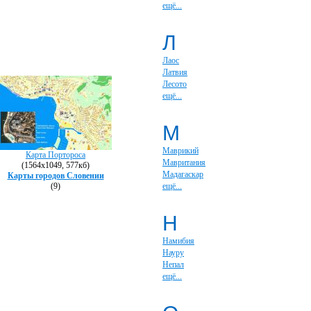
ещё...
Л
Лаос
Латвия
Лесото
ещё...
М
Маврикий
Карта Портороса
Мавритания
(1564х1049, 577кб)
Мадагаскар
Карты городов Словении
(9)
ещё...
Н
Намибия
Науру
Непал
ещё...