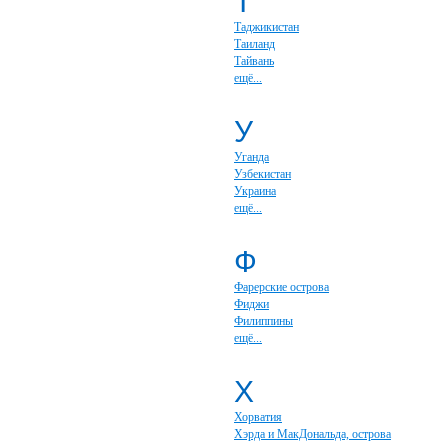
Т
Таджикистан
Таиланд
Тайвань
ещё...
У
Уганда
Узбекистан
Украина
ещё...
Ф
Фарерские острова
Фиджи
Филиппины
ещё...
Х
Хорватия
Хэрда и МакДональда, острова