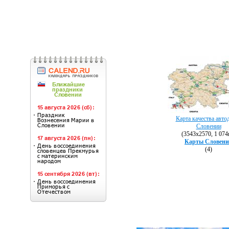
Карта качества авто
Словении
(3543х2570, 1 074
Карты Словен
(4)