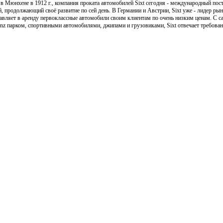
в Мюнхене в 1912 г., компания проката автомобилей Sixt сегодня - международный пос
, продолжающий своё развитие по сей день. В Германии и Австрии, Sixt уже - лидер рын
тавляет в аренду первоклассные автомобили своим клиентам по очень низким ценам. 
nz парком, спортивными автомобилями, джипами и грузовиками, Sixt отвечает требован