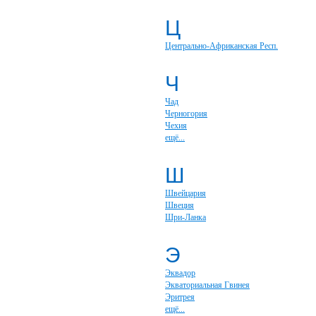
Ц
Центрально-Африканская Респ.
Ч
Чад
Черногория
Чехия
ещё...
Ш
Швейцария
Швеция
Шри-Ланка
Э
Эквадор
Экваториальная Гвинея
Эритрея
ещё...