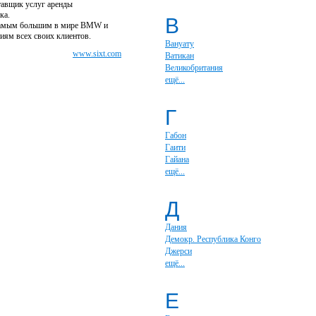
тавщик услуг аренды
ка.
В
С самым большим в мире BMW и
иям всех своих клиентов.
Вануату
www.sixt.com
Ватикан
Великобритания
ещё...
Г
Габон
Гаити
Гайана
ещё...
Д
Дания
Демокр. Республика Конго
Джерси
ещё...
Е