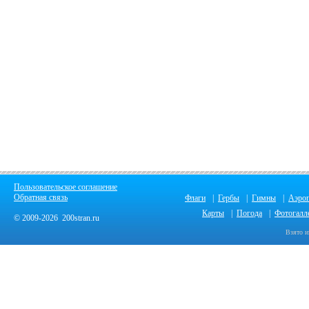
Пользовательское соглашение
Обратная связь
Флаги
|
Гербы
|
Гимны
|
Аэро
Карты
|
Погода
|
Фотогалл
© 2009-2026 200stran.ru
Взято и