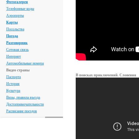
Фотогалерея
Телефонные коды
Аэропорты
Карты
Посольства
Погода
Разговорник
Сотовая связь
Интернет
Автомобильные номера
Видео страны
В поисках приключений. Словения
Паспорта
История
Культура
Визы, правила въезда
Достопримечательности
Расписание поездов