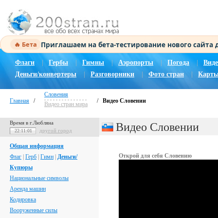
Приглашаем на бета-тестирование нового сайта
🔥 Бета
Флаги
|
Гербы
|
Гимны
|
Аэропорты
|
Погода
|
Виде
Деньги/конвертеры
|
Разговорники
|
Фото стран
|
Карты
Словения
Главная
/
/
Видео Словении
Видео стран мира
Время в г.Любляна
Видео Словении
другой город
22:11:02
Общая информация
Открой для себя Словению
Флаг
|
Герб
|
Гимн
|
Деньги/
Купюры
Национальные символы
Аренда машин
Кодировка
Вооруженные силы