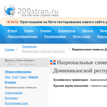
Приглашаем на бета-тестирование нового сайта
🔥 Бета
Флаги
|
Гербы
|
Гимны
|
Аэропорты
|
Погода
|
Виде
Деньги/конвертеры
|
Разговорники
|
Фото стран
|
Карты
Доминикана
Главная
/
/
Национальные символы Д
Национальные символы стран мира
Время в г.Санто-Доминго
Национальные сим
другой город
09:31:57
Доминиканской респ
Общая информация
Флаг
|
Герб
|
Гимн
|
Деньги/
Буганвилеи и тринитария
- национальный
Купюры
Красное дерево (махагони)
- считается н
Национальные символы
Аренда машин
Кодировка
Вооруженные силы