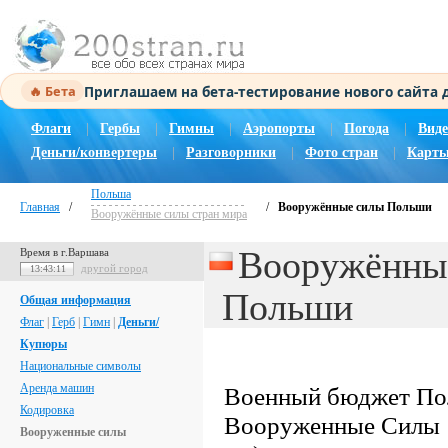
Приглашаем на бета-тестирование нового сайта
🔥 Бета
Флаги
|
Гербы
|
Гимны
|
Аэропорты
|
Погода
|
Виде
Деньги/конвертеры
|
Разговорники
|
Фото стран
|
Карты
Польша
Главная
/
/
Вооружённые силы Польши
Вооружённые силы стран мира
Вооружённы
Время в г.Варшава
другой город
13:43:12
Польши
Общая информация
Флаг
|
Герб
|
Гимн
|
Деньги/
Купюры
Национальные символы
Аренда машин
Военный бюджет Пол
Кодировка
Вооруженные Силы 141
Вооруженные силы