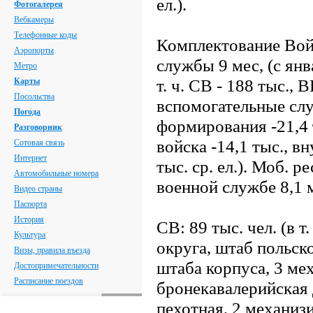
ел.).
Фотогалерея
Вебкамеры
Телефонные коды
Комплектование Войс
Аэропорты
службы 9 мес, (с янва
Метро
т. ч. СВ - 188 тыс., 
Карты
Посольства
вспомогательные сл
Погода
формирования -21,4 т
Разговорник
войска -14,1 тыс., вну
Сотовая связь
Интернет
тыс. ср. ел.). Моб. р
Автомобильные номера
военной службе 8,1 
Видео страны
Паспорта
История
СВ: 89 тыс. чел. (в т.
Культура
округа, штаб польско
Визы, правила въезда
штаба корпуса, 3 ме
Достопримечательности
Расписание поездов
бронекавалерийская 
пехотная, 2 механиз