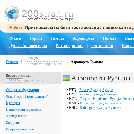
Приглашаем на бета-тестирование нового сайта
🔥 Бета
Флаги
|
Гербы
|
Гимны
|
Аэропорты
|
Погода
|
Виде
Деньги/конвертеры
|
Разговорники
|
Фото стран
|
Карты
Руанда
Главная
/
/
Аэропорты Руанды
Аэропорты стран мира
Время в г.Кигали
Аэропорты Руанды
другой город
20:00:51
Общая информация
• BTQ -
Butare, Руанда, Бутаре
• GYI -
Gisenyi, Руанда, Гисеный
Флаг
|
Герб
|
Гимн
|
Деньги/
• KGL -
Gregoire Kayibanda, Руанда, Неизве
Купюры
• KME -
Kamembe, Руанда, Камембе
• RHG -
Ruhengeri, Руанда, Руэнгери
Национальные символы
Аренда машин
Кодировка
Вооруженные силы