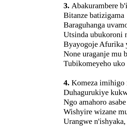
3.
Abakurambere b'i
Bitanze batizigama
Baraguhanga uvam
Utsinda ubukoroni 
Byayogoje Afurika 
None uraganje mu 
Tubikomeyeho uko t
4.
Komeza imihigo 
Duhagurukiye kukw
Ngo amahoro asabe
Wishyire wizane mu
Urangwe n'ishyaka, 