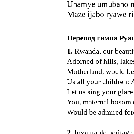
Uhamye umubano n
Maze ijabo ryawe r
Перевод гимна Руа
1.
Rwanda, our beauti
Adorned of hills, lak
Motherland, would be 
Us all your children
Let us sing your glare
You, maternal bosom o
Would be admired fore
2.
Invaluable heritage