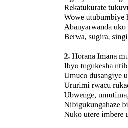
Rekatukurate tukuv
Wowe utubumbiye 
Abanyarwanda uko
Berwa, sugira, singi
2.
Horana Imana m
Ibyo tugukesha ntib
Umuco dusangiye u
Ururimi rwacu ruk
Ubwenge, umutima,
Nibigukungahaze b
Nuko utere imbere u