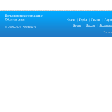
Пользовательское соглашение
Обратная связь
Флаги
|
Гербы
|
Гимны
|
Аэро
Карты
|
Погода
|
Фотогалл
© 2009-2026 200stran.ru
Взято и