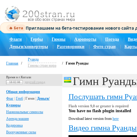
Приглашаем на бета-тестирование нового сайта
🔥 Бета
Флаги
|
Гербы
|
Гимны
|
Аэропорты
|
Погода
|
Виде
Деньги/конвертеры
|
Разговорники
|
Фото стран
|
Карты
Руанда
Главная
/
/
Гимн Руанды
Гимны стран мира
Гимн Руанд
Время в г.Кигали
другой город
18:02:09
Общая информация
Послушать гимн Ру
Флаг
|
Герб
|
Гимн
|
Деньги/
Купюры
Flash version 9,0 or greater is required
You have no flash plugin installed
Национальные символы
Аренда машин
Download latest version from
here
Кодировка
Видео гимна Руанды
Вооруженные силы