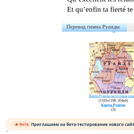
Et qu’enfin ta fierté te
Перевод гимна Руанды
Карта Руанды на русском язы
(1103х1190, 454кб)
Карты Руанды
(3)
Приглашаем на бета-тестирование нового сай
🔥 Бета
>