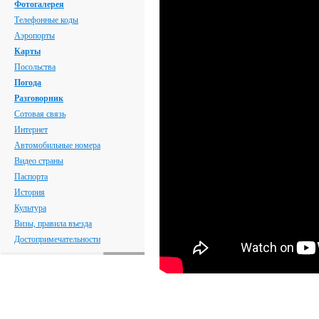
Фотогалерея
Телефонные коды
Аэропорты
Карты
Посольства
Погода
Разговорник
Сотовая связь
Интернет
Автомобильные номера
Видео страны
Паспорта
История
Культура
Визы, правила въезда
Достопримечательности