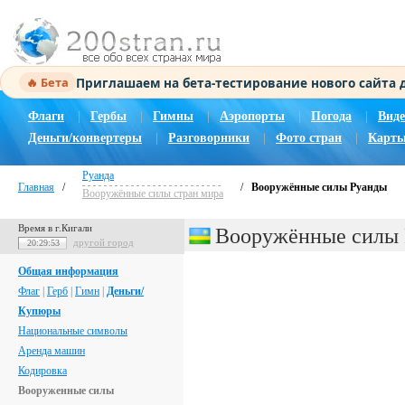
Приглашаем на бета-тестирование нового сайта
🔥 Бета
Флаги
|
Гербы
|
Гимны
|
Аэропорты
|
Погода
|
Виде
Деньги/конвертеры
|
Разговорники
|
Фото стран
|
Карты
Руанда
Главная
/
/
Вооружённые силы Руанды
Вооружённые силы стран мира
Время в г.Кигали
Вооружённые силы
другой город
20:29:54
Общая информация
Флаг
|
Герб
|
Гимн
|
Деньги/
Купюры
Национальные символы
Аренда машин
Кодировка
Вооруженные силы