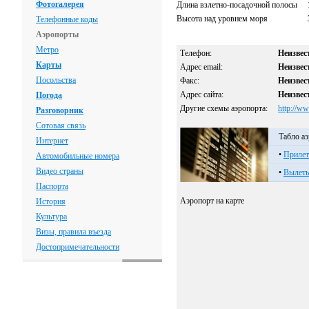
Фотогалерея
Длина взлетно-посадочной полосы
Высота над уровнем моря
Телефонные коды
Аэропорты
Метро
Телефон:
Неизвес
Карты
Адрес email:
Неизвес
Посольства
Факс:
Неизвес
Адрес сайта:
Неизвес
Погода
Другие схемы аэропорта:
http://w
Разговорник
Сотовая связь
Табло а
Интернет
•
Приле
Автомобильные номера
Видео страны
•
Вылет
Паспорта
Аэропорт на карте
История
Культура
Визы, правила въезда
Достопримечательности