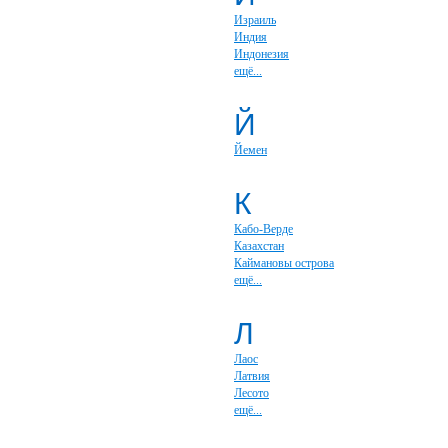
Израиль
Индия
Индонезия
ещё...
Й
Йемен
К
Кабо-Верде
Казахстан
Каймановы острова
ещё...
Л
Лаос
Латвия
Лесото
ещё...