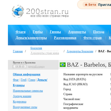
Пригла
🔥 Бета
Флаги
|
Гербы
|
Гимны
|
Аэропорты
|
Погода
|
Деньги/конвертеры
|
Разговорники
|
Фото стран
|
К
Бразилия
Главная
/
/
Аэропорты Бразилии
/
BAZ - Ba
Аэропорты стран мира
Время в г.Бразилиа
BAZ - Barbelos, 
другой город
13:33:14
Общая информация
Название аэропорта на русском
Код IATA (ИАТА)
Флаг
|
Герб
|
Гимн
|
Деньги/
Код ICAO (ИКАО)
Купюры
Город
Национальные символы
Страна
Аренда машин
Часовой пояс
Кодировка
Географические
Вооруженные силы
координаты