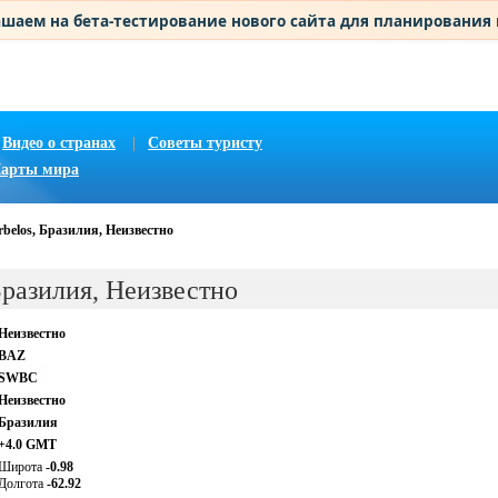
шаем на бета-тестирование нового сайта для планирования
Видео о странах
|
Советы туристу
арты мира
rbelos, Бразилия, Неизвестно
Бразилия, Неизвестно
Неизвестно
BAZ
SWBC
Неизвестно
Бразилия
+4.0 GMT
Широта
-0.98
Долгота
-62.92