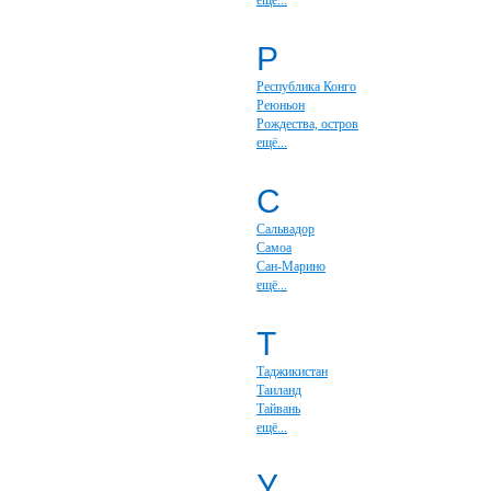
ещё...
Р
Республика Конго
Реюньон
Рождества, остров
ещё...
С
Сальвадор
Самоа
Сан-Марино
ещё...
Т
Таджикистан
Таиланд
Тайвань
ещё...
У