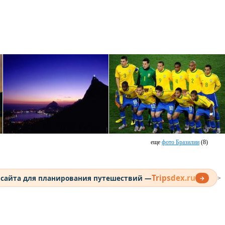
еще
фото Бразилии
(8)
Tripsdex.ru
 сайта для планирования путешествий —
→
>