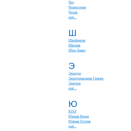
Чад
Черногория
Чехия
ещё...
Ш
Швейцария
Швеция
Шри-Ланка
Э
Эквадор
Экваториальная Гвинея
Эритрея
ещё...
Ю
ЮАР
Южная Корея
Южная Осетия
ещё...