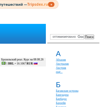
Tripsdex.ru
 путешествий —
→
А
Бразильский реал. Курс на 08.08.26
Абхазия
1
BRL
=
16.1067
RUR
Австралия
Австрия
ещё...
Б
Багамские острова
Бангладеш
Барбадос
Бахрейн