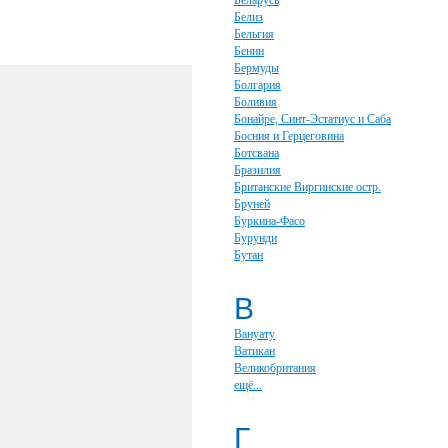
Беларусь
Белиз
Бельгия
Бенин
Бермуды
Болгария
Боливия
Бонайре, Синт-Эстатиус и Саба
Босния и Герцеговина
Ботсвана
Бразилия
Британские Виргинские остр.
Бруней
Буркина-Фасо
Бурунди
Бутан
В
Вануату
Ватикан
Великобритания
ещё...
Г