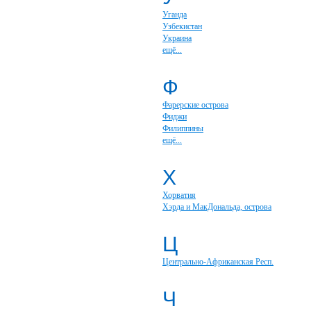
Уганда
Узбекистан
Украина
ещё...
Ф
Фарерские острова
Фиджи
Филиппины
ещё...
Х
Хорватия
Хэрда и МакДональда, острова
Ц
Центрально-Африканская Респ.
Ч