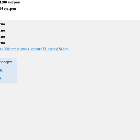
1200 метров
34 метров
тно
тно
тно
тно
ww.200stran.ru/maps_country33_cgroup24.html
эропорта
ты
ы