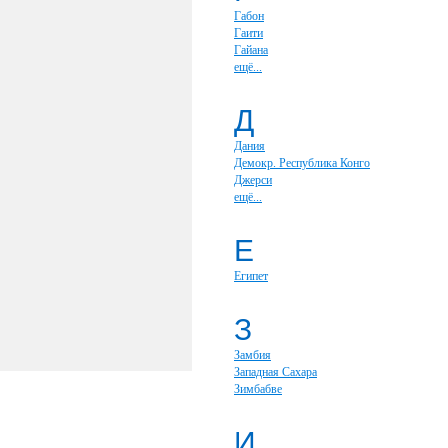
Габон
Гаити
Гайана
ещё...
Д
Дания
Демокр. Республика Конго
Джерси
ещё...
Е
Египет
З
Замбия
Западная Сахара
Зимбабве
И