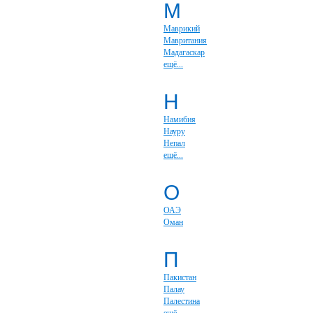
М
Маврикий
Мавритания
Мадагаскар
ещё...
Н
Намибия
Науру
Непал
ещё...
О
ОАЭ
Оман
П
Пакистан
Палау
Палестина