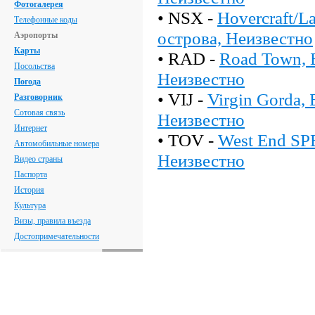
Фотогалерея
• NSX -
Hovercraft/L
Телефонные коды
острова, Неизвестно
Аэропорты
Карты
• RAD -
Road Town, 
Посольства
Неизвестно
Погода
• VIJ -
Virgin Gorda,
Разговорник
Сотовая связь
Неизвестно
Интернет
• TOV -
West End SP
Автомобильные номера
Неизвестно
Видео страны
Паспорта
История
Культура
Визы, правила въезда
Достопримечательности