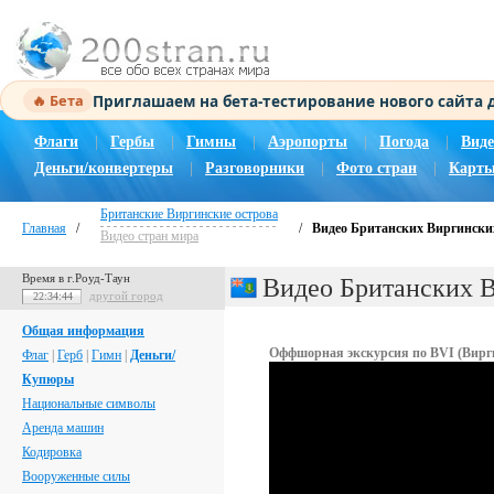
Приглашаем на бета-тестирование нового сайта
🔥 Бета
Флаги
|
Гербы
|
Гимны
|
Аэропорты
|
Погода
|
Виде
Деньги/конвертеры
|
Разговорники
|
Фото стран
|
Карты
Британские Виргинские острова
Главная
/
/
Видео Британских Виргински
Видео стран мира
Время в г.Роуд-Таун
Видео Британских В
другой город
22:34:44
Общая информация
Оффшорная экскурсия по BVI (Вирг
Флаг
|
Герб
|
Гимн
|
Деньги/
Купюры
Национальные символы
Аренда машин
Кодировка
Вооруженные силы