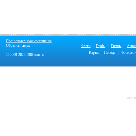
Пользовательское соглашение
Обратная связь
Флаги
|
Гербы
|
Гимны
|
Аэро
Карты
|
Погода
|
Фотогалл
© 2009-2026 200stran.ru
Взято и