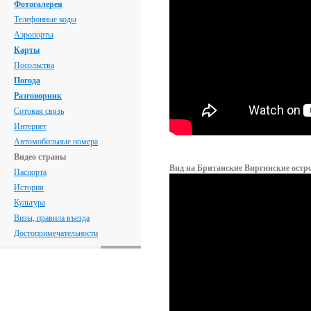
Фотогалерея
Телефонные коды
Аэропорты
Карты
Посольства
Погода
Разговорник
Сотовая связь
Интернет
Автомобильные номера
Видео страны
Вид на Британские Виргинские остр
Паспорта
История
Культура
Визы, правила въезда
Достопримечательности