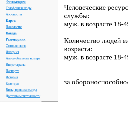
Фотогалерея
Человеческие ресур
Телефонные коды
службы:
Аэропорты
Карты
муж. в возрасте 18-4
Посольства
Погода
Количество людей е
Разговорник
Сотовая связь
возраста:
Интернет
муж. в возрасте 18-4
Автомобильные номера
Видео страны
Паспорта
История
за обороноспособно
Культура
Визы, правила въезда
Достопримечательности