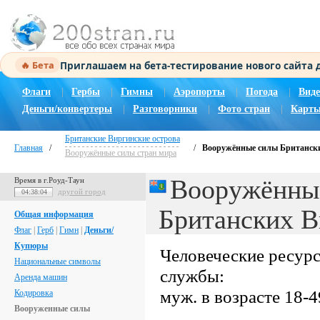
Приглашаем на бета-тестирование нового сайта
🔥 Бета
Флаги
|
Гербы
|
Гимны
|
Аэропорты
|
Погода
|
Виде
Деньги/конвертеры
|
Разговорники
|
Фото стран
|
Карты
Британские Виргинские острова
Главная
/
/
Вооружённые силы Британски
Вооружённые силы стран мира
Вооружённы
Время в г.Роуд-Таун
другой город
04:38:05
Британских В
Общая информация
Флаг
|
Герб
|
Гимн
|
Деньги/
Купюры
Человеческие ресур
Национальные символы
службы:
Аренда машин
муж. в возрасте 18-4
Кодировка
Вооруженные силы