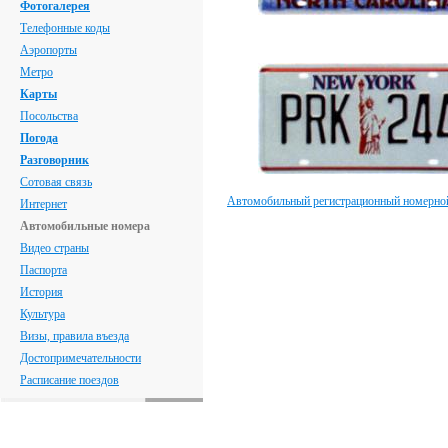
Фотогалерея
Телефонные коды
Аэропорты
Метро
Карты
Посольства
Погода
Разговорник
Сотовая связь
Автомобильный регистрационный номерн
Интернет
Автомобильные номера
Видео страны
Паспорта
История
Культура
Визы, правила въезда
Достопримечательности
Расписание поездов