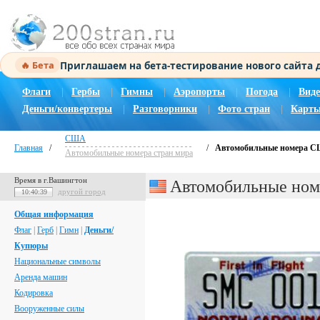
Приглашаем на бета-тестирование нового сайта
🔥 Бета
Флаги
|
Гербы
|
Гимны
|
Аэропорты
|
Погода
|
Виде
Деньги/конвертеры
|
Разговорники
|
Фото стран
|
Карты
США
Главная
/
/
Автомобильные номера 
Автомобильные номера стран мира
Время в г.Вашингтон
Автомобильные но
другой город
10:40:40
Общая информация
Флаг
|
Герб
|
Гимн
|
Деньги/
Купюры
Национальные символы
Аренда машин
Кодировка
Вооруженные силы