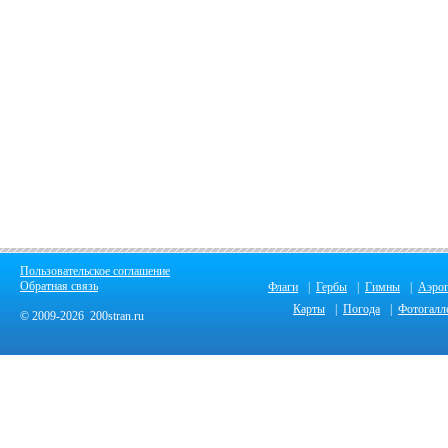
Пользовательское соглашение
Обратная связь
Флаги
|
Гербы
|
Гимны
|
Аэро
Карты
|
Погода
|
Фотогалл
© 2009-2026 200stran.ru