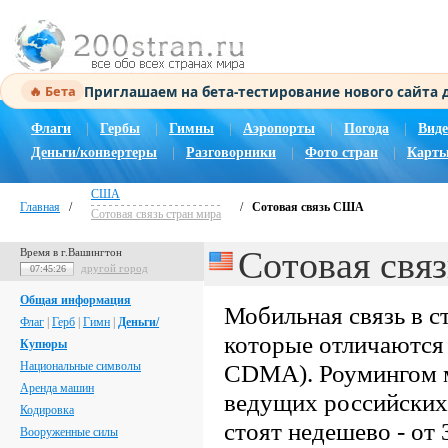
Приглашаем на бета-тестирование нового сайта
🔥 Бета
Флаги
|
Гербы
|
Гимны
|
Аэропорты
|
Погода
|
Виде
Деньги/конвертеры
|
Разговорники
|
Фото стран
|
Карты
США
Главная
/
/
Сотовая связь США
Сотовая связь стран мира
Сотовая св
Время в г.Вашингтон
другой город
07:45:27
Общая информация
Мобильная связь в с
Флаг
|
Герб
|
Гимн
|
Деньги/
которые отличаются
Купюры
Национальные символы
CDMA). Роумингом м
Аренда машин
ведущих российских 
Кодировка
стоят недешево - от 
Вооруженные силы