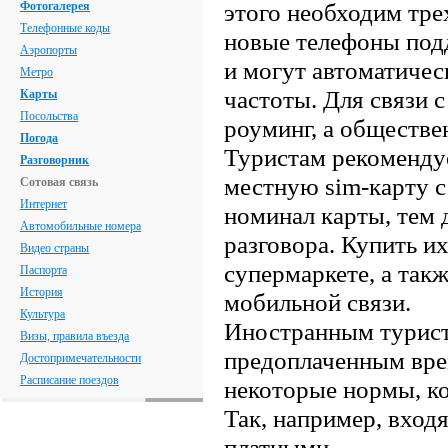
этого необходим тре
Фотогалерея
Телефонные коды
новые телефоны под
Аэропорты
и могут автоматичес
Метро
частоты. Для связи с
Карты
Посольства
роуминг, а обществе
Погода
Туристам рекоменду
Разговорник
местную sim-карту с
Сотовая связь
Интернет
номинал карты, тем 
Автомобильные номера
разговора. Купить и
Видео страны
супермаркете, а так
Паспорта
История
мобильной связи.
Культура
Иностранным турист
Визы, правила въезда
предоплаченным вре
Достопримечательности
Расписание поездов
некоторые нормы, к
Так, например, вхо
платными.