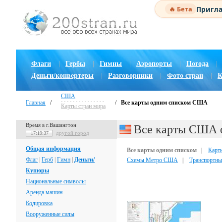
Пригла
🔥 Бета
Флаги
|
Гербы
|
Гимны
|
Аэропорты
|
Погода
|
Деньги/конвертеры
|
Разговорники
|
Фото стран
|
К
США
Главная
/
/
Все карты одним списком США
Карты стран мира
Время в г.Вашингтон
Все карты США 
другой город
17:19:38
Общая информация
Все карты одним списком
|
Кар
Флаг
|
Герб
|
Гимн
|
Деньги/
Схемы Метро США
|
Транспортн
Купюры
Национальные символы
Аренда машин
Кодировка
Вооруженные силы