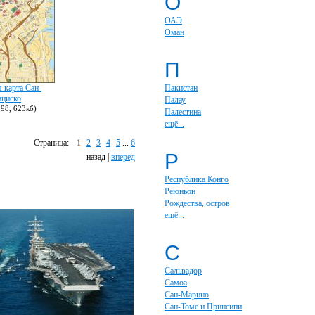
О
ОАЭ
Оман
П
 карта Сан-
Пакистан
циско
Палау
98, 623кб)
Палестина
ещё...
Страница:
1
2
3
4
5
...
6
Р
назад |
вперед
Республика Конго
Реюньон
Рождества, остров
ещё...
С
Сальвадор
Самоа
Сан-Марино
Сан-Томе и Принсипи