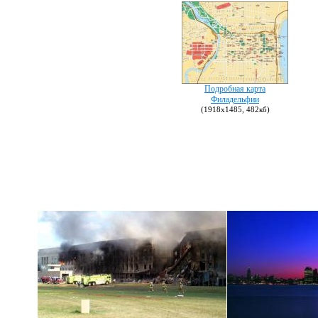
Подробная карта
Филадельфии
(1918х1485, 482кб)