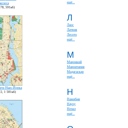
ещё...
елеса
78, 591кб)
Л
Лаос
Латвия
Лесото
ещё...
М
Маврикий
Мавритания
Мадагаскар
ещё...
арта Нью-Йорка
Н
2, 1 581кб)
Намибия
Науру
Непал
ещё...