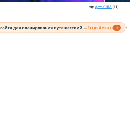
еще
фото США
(11)
Tripsdex.ru
 сайта для планирования путешествий —
→
>