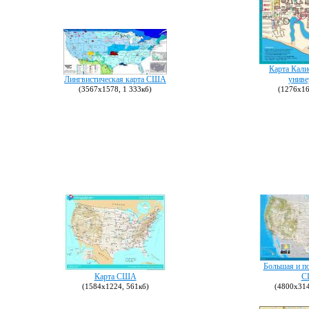
Карта Кал
Лингвистическая карта США
униве
(3567х1578, 1 333кб)
(1276х16
Большая и п
Карта США
С
(1584х1224, 561кб)
(4800х314