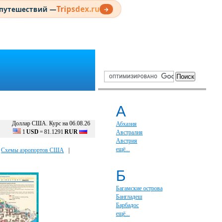
Tripsdex.ru
 путешествий —
→
А
Доллар США. Курс на 06.08.26
Абхазия
1
USD
=
81.1291
RUR
Австралия
Австрия
ещё...
|
Схемы аэропортов США
|
Б
Багамские острова
Бангладеш
Барбадос
ещё...