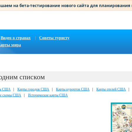
шаем на бета-тестирование нового сайта для планирования
Видео о странах
|
Советы туристу
арты мира
одним списком
ты США
|
Карты городов США
|
Карты курортов США
|
Карты отелей США
ые схемы США
|
Исторические карты США