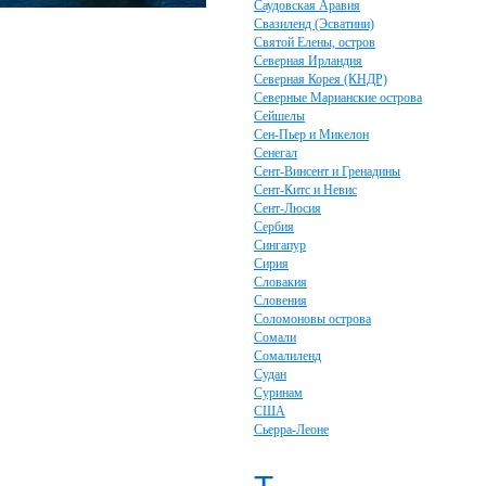
Саудовская Аравия
Свазиленд (Эсватини)
Святой Елены, остров
Северная Ирландия
Северная Корея (КНДР)
Северные Марианские острова
Сейшелы
Сен-Пьер и Микелон
Сенегал
Сент-Винсент и Гренадины
Сент-Китс и Невис
Сент-Люсия
Сербия
Сингапур
Сирия
Словакия
Словения
Соломоновы острова
Сомали
Сомалиленд
Судан
Суринам
США
Сьерра-Леоне