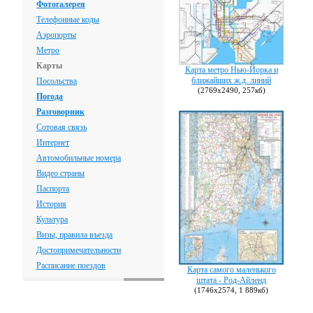
Фотогалерея
Телефонные коды
Аэропорты
Метро
Карты
Карта метро Нью-Йорка и
ближайших ж.д. линий
Посольства
(2769х2490, 257кб)
Погода
Разговорник
Сотовая связь
Интернет
Автомобильные номера
Видео страны
Паспорта
История
Культура
Визы, правила въезда
Достопримечательности
Расписание поездов
Карта самого маленького
штата - Род-Айленд
(1746х2574, 1 889кб)