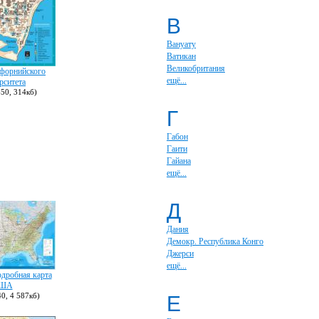
В
Вануату
Ватикан
Великобритания
ифорнийского
ещё...
рситета
50, 314кб)
Г
Габон
Гаити
Гайана
ещё...
Д
Дания
Демокр. Республика Конго
Джерси
ещё...
одробная карта
ША
0, 4 587кб)
Е