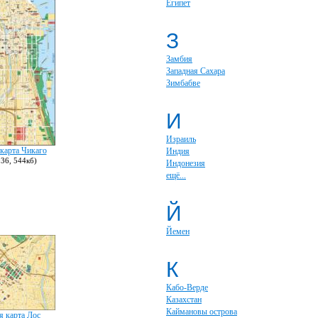
Египет
З
Замбия
Западная Сахара
Зимбабве
И
Израиль
карта Чикаго
Индия
36, 544кб)
Индонезия
ещё...
Й
Йемен
К
Кабо-Верде
Казахстан
Каймановы острова
я карта Лос