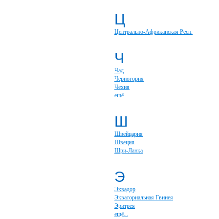
Ц
Центрально-Африканская Респ.
Ч
Чад
Черногория
Чехия
ещё...
Ш
Швейцария
Швеция
Шри-Ланка
Э
Эквадор
Экваториальная Гвинея
Эритрея
ещё...