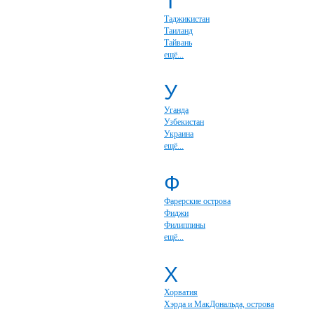
Т
Таджикистан
Таиланд
Тайвань
ещё...
У
Уганда
Узбекистан
Украина
ещё...
Ф
Фарерские острова
Фиджи
Филиппины
ещё...
Х
Хорватия
Хэрда и МакДональда, острова