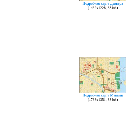
Подробная карта Денвера
(1432х1228, 334кб)
Подробная карта Майами
(1738х1351, 384кб)