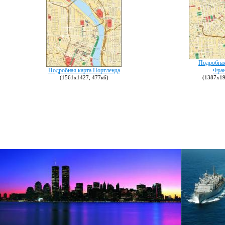
Подробная
Подробная карта Портленда
Фран
(1561х1427, 477кб)
(1387х19