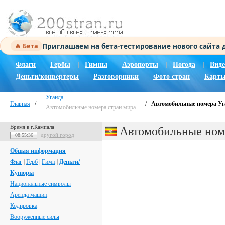
Приглашаем на бета-тестирование нового сайта
🔥 Бета
Флаги
|
Гербы
|
Гимны
|
Аэропорты
|
Погода
|
Виде
Деньги/конвертеры
|
Разговорники
|
Фото стран
|
Карты
Уганда
Главная
/
/
Автомобильные номера У
Автомобильные номера стран мира
Время в г.Кампала
Автомобильные ном
другой город
08:55:37
Общая информация
Флаг
|
Герб
|
Гимн
|
Деньги/
Купюры
Национальные символы
Аренда машин
Кодировка
Вооруженные силы