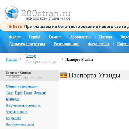
Приглашаем на бета-тестирование нового сайта
🔥 Бета
Флаги
|
Гербы
|
Гимны
|
Аэропорты
|
Погода
|
Виде
Деньги/конвертеры
|
Разговорники
|
Фото стран
|
Карты
Уганда
Главная
/
/
Паспорта Уганды
Паспорта стран мира
Время в г.Кампала
Паспорта Уганды
другой город
11:08:00
Общая информация
Флаг
|
Герб
|
Гимн
|
Деньги/
Купюры
Национальные символы
Аренда машин
Кодировка
Вооруженные силы