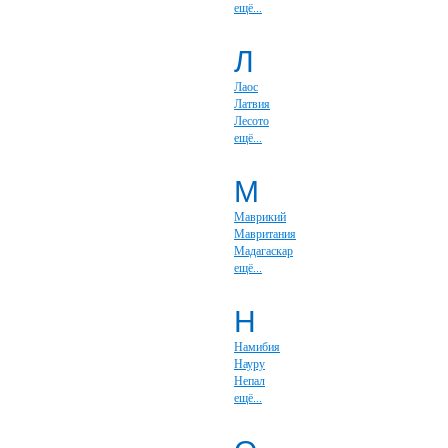
ещё...
Л
Лаос
Латвия
Лесото
ещё...
М
Маврикий
Мавритания
Мадагаскар
ещё...
Н
Намибия
Науру
Непал
ещё...