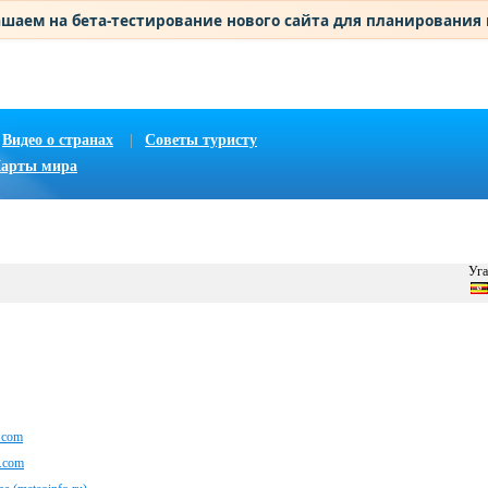
шаем на бета-тестирование нового сайта для планирования
Видео о странах
|
Советы туристу
арты мира
Уга
.com
.com