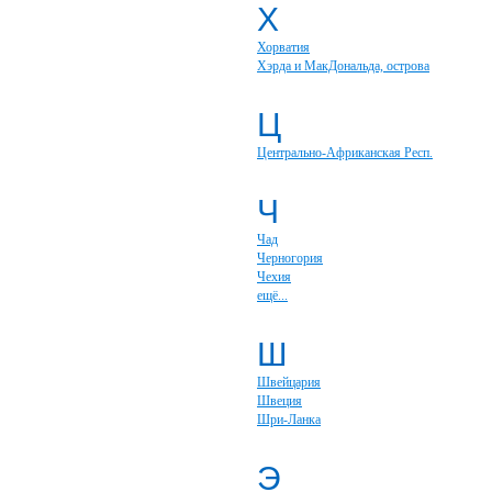
Х
Хорватия
Хэрда и МакДональда, острова
Ц
Центрально-Африканская Респ.
Ч
Чад
Черногория
Чехия
ещё...
Ш
Швейцария
Швеция
Шри-Ланка
Э