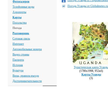
Погода Уганды от Гидрометцентра
Фотогалерея
Погода Уганды от Globalmeteo.ru
Телефонные коды
Аэропорты
Карты
Посольства
Погода
Разговорник
Сотовая связь
Интернет
Автомобильные номера
Видео страны
Паспорта
История
Туристическая карта Уганд
Культура
(1780х1998, 952кб)
Карты Уганды
Визы, правила въезда
(3)
Достопримечательности