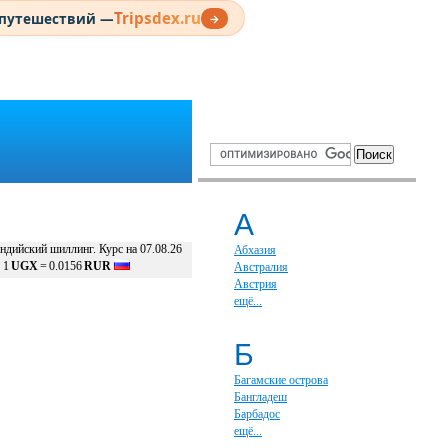
Tripsdex.ru
 путешествий —
→
А
ндийский шиллинг. Курс на 07.08.26
Абхазия
1
UGX
=
0.0156
RUR
Австралия
Австрия
ещё...
Б
Багамские острова
Бангладеш
Барбадос
ещё...