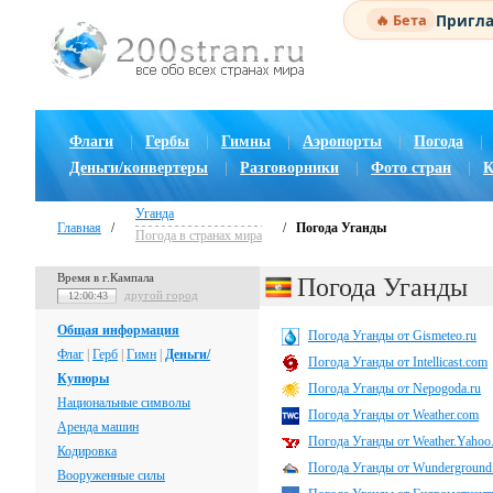
Пригла
🔥 Бета
Флаги
|
Гербы
|
Гимны
|
Аэропорты
|
Погода
|
Деньги/конвертеры
|
Разговорники
|
Фото стран
|
К
Уганда
Главная
/
/
Погода Уганды
Погода в странах мира
Время в г.Кампала
Погода Уганды
другой город
12:00:44
Общая информация
Погода Уганды от Gismeteo.ru
Флаг
|
Герб
|
Гимн
|
Деньги/
Погода Уганды от Intellicast.com
Купюры
Погода Уганды от Nepogoda.ru
Национальные символы
Погода Уганды от Weather.com
Аренда машин
Погода Уганды от Weather.Yahoo
Кодировка
Погода Уганды от Wunderground
Вооруженные силы