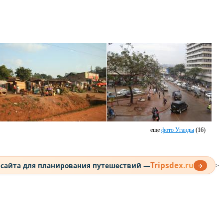
еще
фото Уганды
(16)
Tripsdex.ru
 сайта для планирования путешествий —
→
>