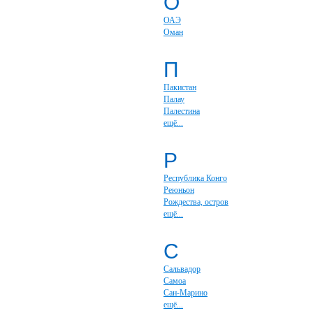
О
ОАЭ
Оман
П
Пакистан
Палау
Палестина
ещё...
Р
Республика Конго
Реюньон
Рождества, остров
ещё...
С
Сальвадор
Самоа
Сан-Марино
ещё...