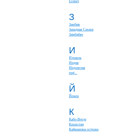
Египет
З
Замбия
Западная Сахара
Зимбабве
И
Израиль
Индия
Индонезия
ещё...
Й
Йемен
К
Кабо-Верде
Казахстан
Каймановы острова