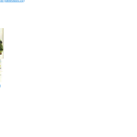
 (meteoinfo.ru)
ы