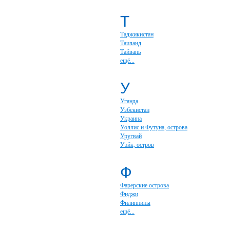
Т
Таджикистан
Таиланд
Тайвань
ещё...
У
Уганда
Узбекистан
Украина
Уоллис и Футуна, острова
Уругвай
Уэйк, остров
Ф
Фарерские острова
Фиджи
Филиппины
ещё...