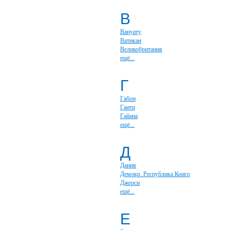
В
Вануату
Ватикан
Великобритания
ещё...
Г
Габон
Гаити
Гайана
ещё...
Д
Дания
Демокр. Республика Конго
Джерси
ещё...
Е