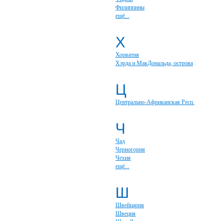
Филиппины
ещё...
Х
Хорватия
Хэрда и МакДональда, острова
Ц
Центрально-Африканская Респ.
Ч
Чад
Черногория
Чехия
ещё...
Ш
Швейцария
Швеция