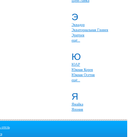
Шри-Ланка
Э
Эквадор
Экваториальная Гвинея
Эритрея
ещё...
Ю
ЮАР
Южная Корея
Южная Осетия
ещё...
Я
Ямайка
Япония
 отель
та