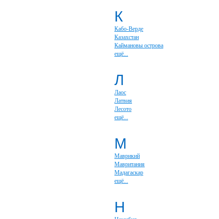
К
Кабо-Верде
Казахстан
Каймановы острова
ещё...
Л
Лаос
Латвия
Лесото
ещё...
М
Маврикий
Мавритания
Мадагаскар
ещё...
Н