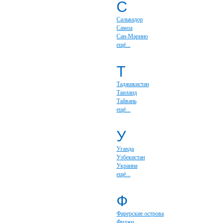
С
Сальвадор
Самоа
Сан-Марино
ещё...
Т
Таджикистан
Таиланд
Тайвань
ещё...
У
Уганда
Узбекистан
Украина
ещё...
Ф
Фарерские острова
Фиджи