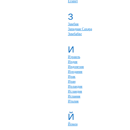
Египет
З
Замбия
Западная Сахара
Зимбабве
И
Израиль
Индия
Индонезия
Иордания
Ирак
Иран
Ирландия
Исландия
Испания
Италия
Й
Йемен