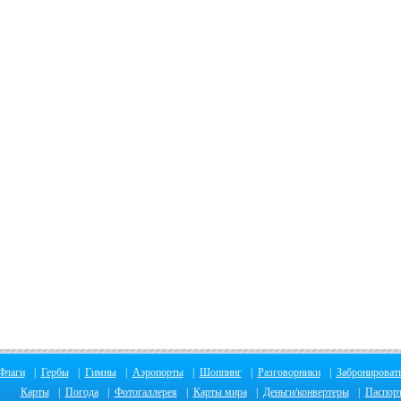
Флаги
|
Гербы
|
Гимны
|
Аэропорты
|
Шоппинг
|
Разговорники
|
Забронировать
Карты
|
Погода
|
Фотогаллерея
|
Карты мира
|
Деньги/конвертеры
|
Паспор