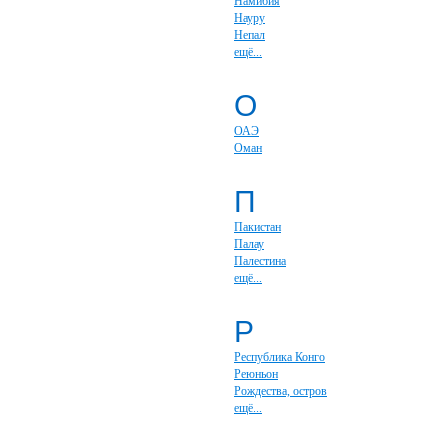
Намибия
Науру
Непал
ещё...
О
ОАЭ
Оман
П
Пакистан
Палау
Палестина
ещё...
Р
Республика Конго
Реюньон
Рождества, остров
ещё...