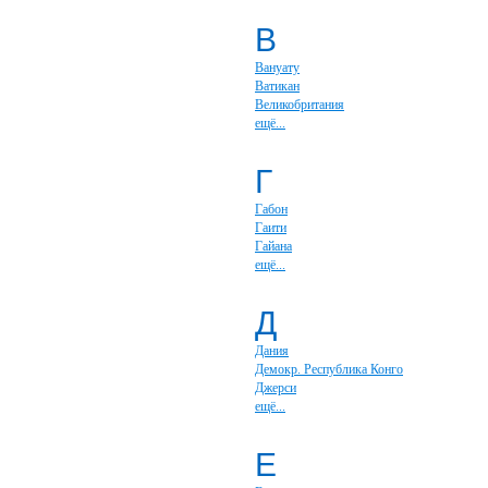
В
Вануату
Ватикан
Великобритания
ещё...
Г
Габон
Гаити
Гайана
ещё...
Д
Дания
Демокр. Республика Конго
Джерси
ещё...
Е