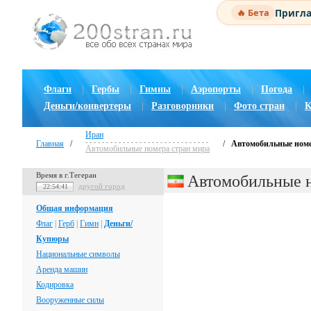
Пригла
🔥 Бета
Флаги
|
Гербы
|
Гимны
|
Аэропорты
|
Погода
|
Деньги/конвертеры
|
Разговорники
|
Фото стран
|
К
Иран
Главная
/
/
Автомобильные ном
Автомобильные номера стран мира
Время в г.Тегеран
Автомобильные 
другой город
22:54:42
Общая информация
Флаг
|
Герб
|
Гимн
|
Деньги/
Купюры
Национальные символы
Аренда машин
Кодировка
Вооруженные силы