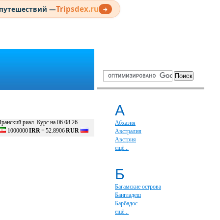
Tripsdex.ru
 путешествий —
→
А
ранский риал. Курс на 06.08.26
Абхазия
1000000
IRR
=
52.8906
RUR
Австралия
Австрия
ещё...
Б
Багамские острова
Бангладеш
Барбадос
ещё...