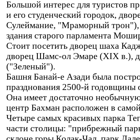
Большой интерес для туристов пр
и его студенческий городок, двор
Сулеймание, "Мраморный трон")
здания старого парламента Моши
Стоит посетить дворец шаха Кад
дворец Шамс-ол Эмаре (XIX в.), 
("Зеленый").
Башня Банай-е Азади была построе
празднования 2500-й годовщины 
Она имеет достаточно необычную
центр Бахман расположен в самой
Четыре самых красивых парка Тег
части столицы: "прибрежный пар
склоне горы Колак-Чал, парк Лале