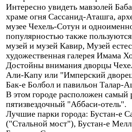
Интересно увидеть мавзолей Баба-
храме огня Сассанид-Аташга, арх
музее Чехель-Сотун и одноименн
популярностью также пользуютс
музей и музей Кавир, Музей есте
художественная галерея Имама Х
Достойны внимания дворцы Чехел
Али-Капу или "Имперский дворец"
Бак-е Болбол и павильон Талар-А
В этом городе расположен самый 
пятизвездочный "Аббаси-отель".
Лучшие парки города: Бустан-е С
("Стальной мост"), Бустан-е Мелл