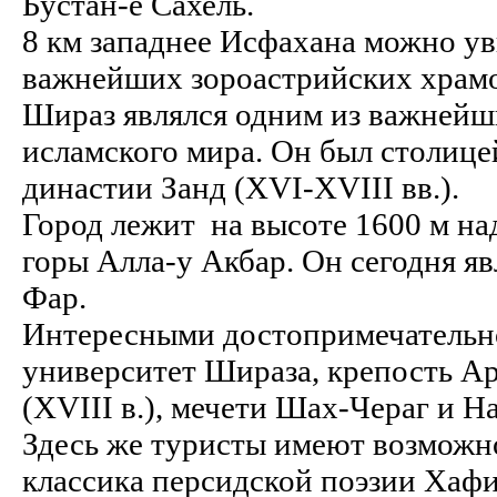
Бустан-е Сахель.
8 км западнее Исфахана можно ув
важнейших зороастрийских храмо
Шираз являлся одним из важнейш
исламского мира. Он был столице
династии Занд (XVI-XVIII вв.).
Город лежит на высоте 1600 м на
горы Алла-у Акбар. Он сегодня я
Фар.
Интересными достопримечательно
университет Шираза, крепость А
(XVIII в.), мечети Шах-Чераг и Н
Здесь же туристы имеют возможн
классика персидской поэзии Хафи