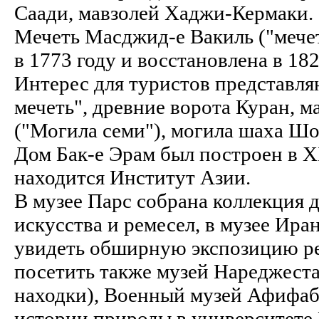
Саади, мавзолей Хаджи-Кермаки.
Мечеть Масджид-е Вакиль ("мече
в 1773 году и восстановлена в 182
Интерес для туристов представля
мечеть", древние ворота Куран, 
("Могила семи"), могила шаха Шо
Дом Бак-е Эрам был построен в XI
находится Институт Азии.
В музее Парс собрана коллекция 
искусства и ремесел, в музее Ира
увидеть обширную экспозицию ре
посетить также музей Нареджеста
находки), Военный музей Афифаб
истории природы в университете