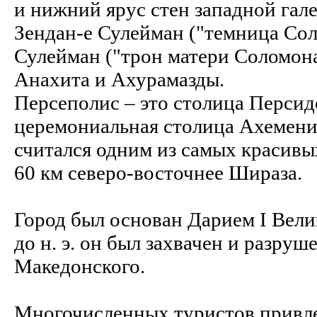
и нижний ярус стен западной гале
Зендан-е Сулейман ("темница Сол
Сулейман ("трон матери Соломона
Анахита и Ахурамазды.
Персеполис – это столица Перси
церемониальная столица Ахемени
считался одним из самых красивы
60 км северо-восточнее Шираза.
Город был основан Дарием I Велики
до н. э. он был захвачен и разру
Македонского.
Многочисленных туристов привл