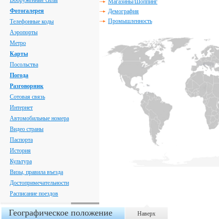
Вооруженные силы
Магазины/Шоппинг
Фотогалерея
Демография
Промышленность
Телефонные коды
Аэропорты
Метро
Карты
Посольства
Погода
Разговорник
Сотовая связь
Интернет
Автомобильные номера
Видео страны
Паспорта
История
Культура
Визы, правила въезда
Достопримечательности
Расписание поездов
Географическое положение
Наверх