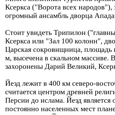
Ксеркса ("Ворота всех народов"),
огромный ансамбль дворца Ападан
Стоит увидеть Трипилон ("главны
Ксеркса или "Зал 100 колонн", дв
Царская сокровищница, площадь к
м, высечена в скальном массиве.
захоронены Дарий Великий, Ксеркс
Йезд лежит в 400 км северо-вост
считается центром древней религи
Персии до ислама. Йезд является
постоянно населенных мест пла