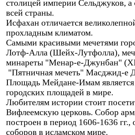
столицей империи Сельджуков, а с
всей страны.
Исфахан отличается великолепной
прохладным климатом.
Самыми красивыми мечетями горо
Лотф-Алла (Шейх-Лутфолла), мече
минареты "Менар-е-Джунбан" (XIV
"Пятничная мечеть" Масджид-e 
Площадь Мейдане-Имам является
городских площадей в мире.
Любителям истории стоит посети
Вифлеемскую церковь. Собор арм
построен в период 1606-1636 гг.,
соборов в исламском мире.