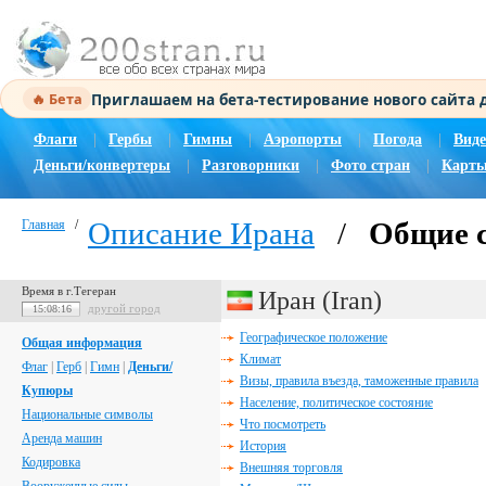
Приглашаем на бета-тестирование нового сайта
🔥 Бета
Флаги
|
Гербы
|
Гимны
|
Аэропорты
|
Погода
|
Виде
Деньги/конвертеры
|
Разговорники
|
Фото стран
|
Карты
Описание Ирана
/
Общие 
Главная
/
Время в г.Тегеран
Иран (Iran)
другой город
15:08:17
Географическое положение
Общая информация
Климат
Флаг
|
Герб
|
Гимн
|
Деньги/
Визы, правила въезда, таможенные правила
Купюры
Население, политическое состояние
Национальные символы
Что посмотреть
Аренда машин
История
Кодировка
Внешняя торговля