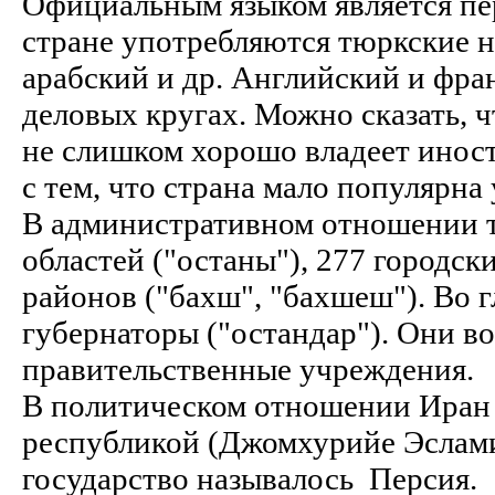
Официальным языком является пер
стране употребляются тюркские н
арабский и др. Английский и фра
деловых кругах. Можно сказать, ч
не слишком хорошо владеет инос
с тем, что страна мало популярна 
В административном отношении т
областей ("останы"), 277 городск
районов ("бахш", "бахшеш"). Во г
губернаторы ("остандар"). Они в
правительственные учреждения.
В политическом отношении Иран 
республикой (Джомхурийе Эсламий
государство называлось Персия.