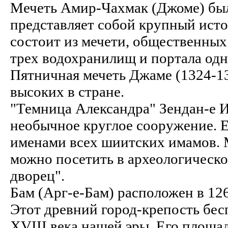
Мечеть Амир-Чахмак (Джоме) был
представляет собой крупный ист
состоит из мечети, общественных 
трех водохранилищ и портала одно
Пятничная мечеть Джаме (1324-13
высоких в стране.
"Темница Александра" Зендан-е И
необычное круглое сооружение. 
именами всех шиитских имамов. 
можно посетить в археологическ
дворец".
Бам (Арг-е-Бам) расположен в 12
Этот древний город-крепость бес
XVIII века нашей эры. Его площадь