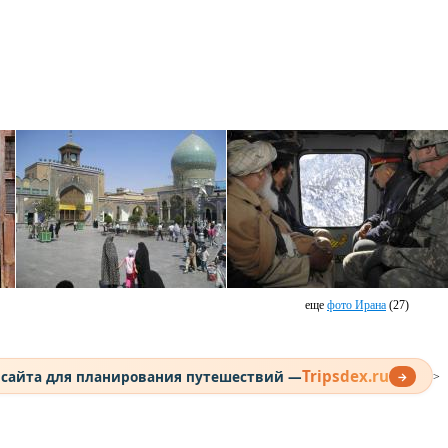
еще
фото Ирана
(27)
Tripsdex.ru
 сайта для планирования путешествий —
→
>