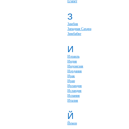
Египет
З
Замбия
Западная Сахара
Зимбабве
И
Израиль
Индия
Индонезия
Иордания
Ирак
Иран
Ирландия
Исландия
Испания
Италия
Й
Йемен