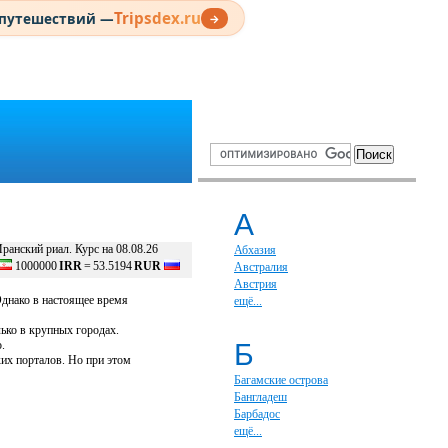
Tripsdex.ru
 путешествий —
→
А
ранский риал. Курс на 08.08.26
Абхазия
1000000
IRR
=
53.5194
RUR
Австралия
Австрия
Однако в настоящее время
ещё...
ько в крупных городах.
.
Б
их порталов. Но при этом
Багамские острова
Бангладеш
Барбадос
ещё...