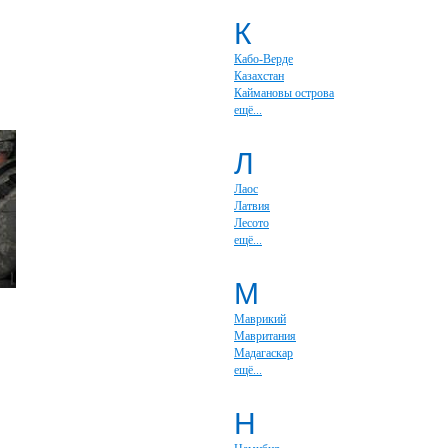
К
Кабо-Верде
Казахстан
Каймановы острова
ещё...
Л
Лаос
Латвия
Лесото
ещё...
М
Маврикий
Мавритания
Мадагаскар
ещё...
Н