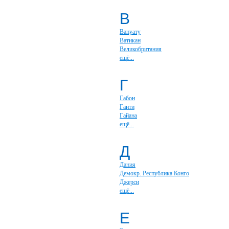
В
Вануату
Ватикан
Великобритания
ещё...
Г
Габон
Гаити
Гайана
ещё...
Д
Дания
Демокр. Республика Конго
Джерси
ещё...
Е