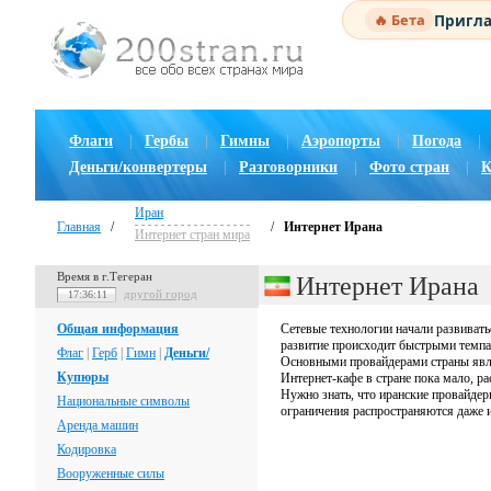
Пригла
🔥 Бета
Флаги
|
Гербы
|
Гимны
|
Аэропорты
|
Погода
|
Деньги/конвертеры
|
Разговорники
|
Фото стран
|
К
Иран
Главная
/
/
Интернет Ирана
Интернет стран мира
Время в г.Тегеран
Интернет Ирана
другой город
17:36:12
Общая информация
Сетевые технологии начали развивать
развитие происходит быстрыми темп
Флаг
|
Герб
|
Гимн
|
Деньги/
Основными провайдерами страны явля
Купюры
Интернет-кафе в стране пока мало, р
Нужно знать, что иранские провайде
Национальные символы
ограничения распространяются даже и
Аренда машин
Кодировка
Вооруженные силы