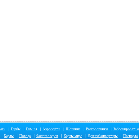
аги
|
Гербы
|
Гимны
|
Аэропорты
|
Шоппинг
|
Разговорники
|
Забронировать о
Карты
|
Погода
|
Фотогаллерея
|
Карты мира
|
Деньги/конвертеры
|
Паспорта