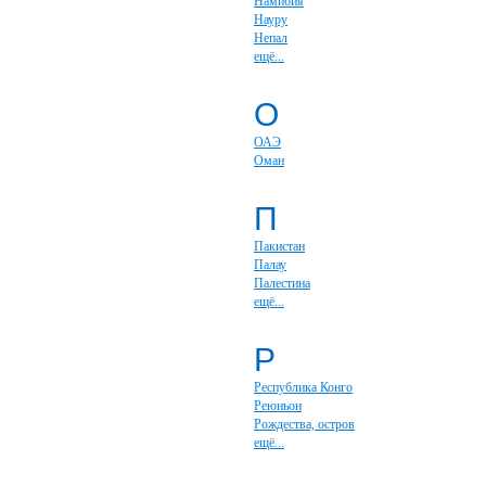
Намибия
Науру
Непал
ещё...
О
ОАЭ
Оман
П
Пакистан
Палау
Палестина
ещё...
Р
Республика Конго
Реюньон
Рождества, остров
ещё...