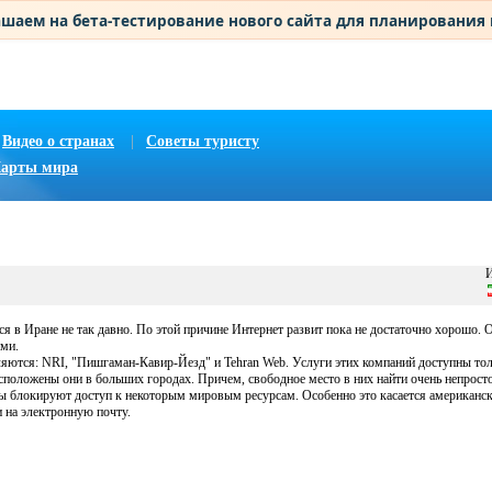
шаем на бета-тестирование нового сайта для планирования
Видео о странах
|
Советы туристу
арты мира
И
ся в Иране не так давно. По этой причине Интернет развит пока не достаточно хорошо. 
ами.
ются: NRI, "Пишгаман-Кавир-Йезд" и Tehran Web. Услуги этих компаний доступны тол
асположены они в больших городах. Причем, свободное место в них найти очень непросто
ры блокируют доступ к некоторым мировым ресурсам. Особенно это касается американск
 на электронную почту.