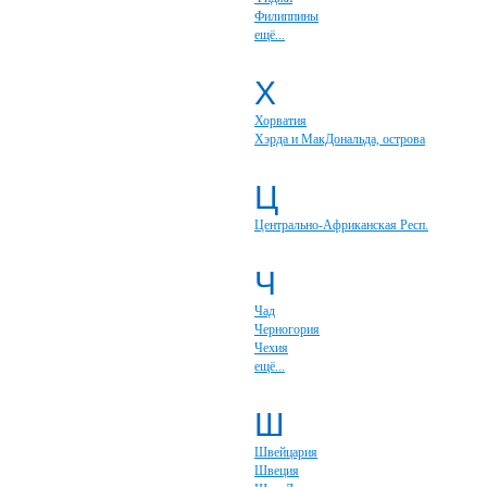
Филиппины
ещё...
Х
Хорватия
Хэрда и МакДональда, острова
Ц
Центрально-Африканская Респ.
Ч
Чад
Черногория
Чехия
ещё...
Ш
Швейцария
Швеция