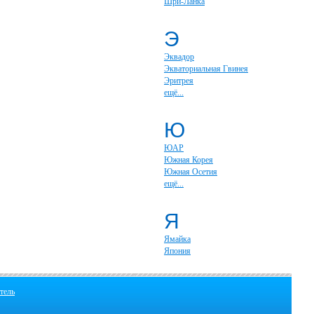
Шри-Ланка
Э
Эквадор
Экваториальная Гвинея
Эритрея
ещё...
Ю
ЮАР
Южная Корея
Южная Осетия
ещё...
Я
Ямайка
Япония
тель