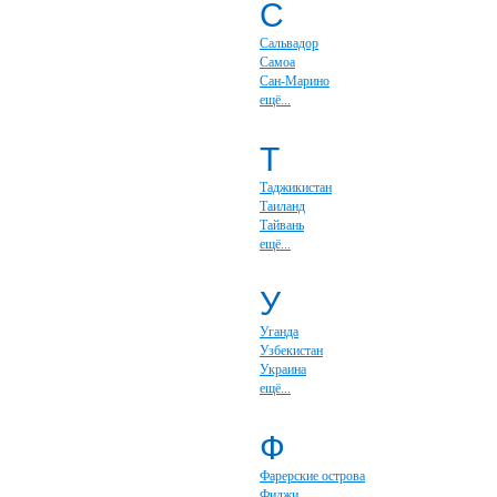
С
Сальвадор
Самоа
Сан-Марино
ещё...
Т
Таджикистан
Таиланд
Тайвань
ещё...
У
Уганда
Узбекистан
Украина
ещё...
Ф
Фарерские острова
Фиджи