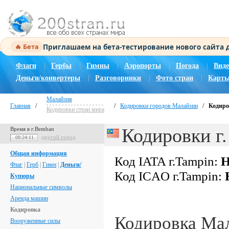
Приглашаем на бета-тестирование нового сайта
🔥 Бета
Флаги
|
Гербы
|
Гимны
|
Аэропорты
|
Погода
|
Виде
Деньги/конвертеры
|
Разговорники
|
Фото стран
|
Карты
Малайзия
Главная
/
/
Кодировки городов Малайзии
/
Кодиро
Кодировки стран мира
Кодировки г.
Время в г.Bemban
другой город
09:24:12
Общая информация
Код IATA г.Tampin:
Н
Флаг
|
Герб
|
Гимн
|
Деньги/
Код ICAO г.Tampin:
Купюры
Национальные символы
Аренда машин
Кодировка
Кодировка Ма
Вооруженные силы