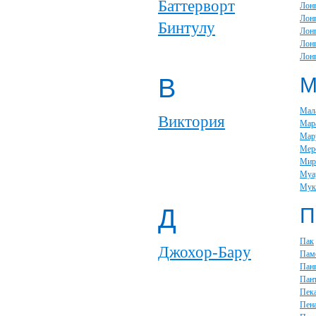
Баттерворт
Лон
Лон
Бинтулу
Лон
Лон
Лон
В
Мал
Виктория
Мар
Мар
Мер
Мир
Муа
Мук
Д
П
Пак
Джохор-Бару
Пам
Пан
Пан
Пек
Пен