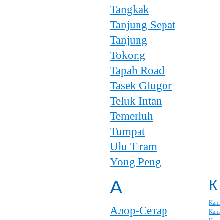
Tangkak
Tanjung Sepat
Tanjung
Tokong
Tapah Road
Tasek Glugor
Teluk Intan
Temerluh
Tumpat
Ulu Tiram
Yong Peng
А
К
Кан
Алор-Сетар
Кап