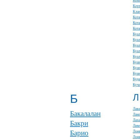
Кени
Кер
Кла
Кота
Кота
Кот
Куал
Куа
Куа
Куал
Куал
Куа
Куан
Куан
Куда
Куч
Б
Л
Лав
Бакалалан
Лан
Лах
Бакри
Лим
Барио
Лон
Лонг