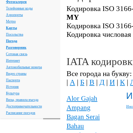
Фотогалерея
Кодировка ISO 3166-
Телефонные коды
Аэропорты
MY
Метро
Кодировка ISO 3166-
Карты
Кодировка числовая
Посольства
Погода
Разговорник
Сотовая связь
IATA кодировк
Интернет
Автомобильные номера
Все города на букву:
Видео страны
|
А
|
Б
|
В
|
Д
|
И
|
К
|
Паспорта
История
И
Культура
Alor Gajah
Визы, правила въезда
Ampang
Достопримечательности
Ипо
Расписание поездов
Bagan Serai
Bahau