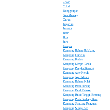
Chaah
Cukai
Donggongon
Gua Musang
Gurun
Jenjarum
Jerantut
Jertih
Jitra
Juru
Kampar
Kampong Baharu Balakong
Kampong Dungun
Kampong Kadok
Kampong Masjid Tanah
Kampong Pangkal Kalong
Kampung Ayer Keroh
Kampung Ayer Molek
Kampung Baharu Nilai
Kampung Baru Subang
Kampung Bukit Baharu
Kampung Bukit Tinggi, Bentong
Kampung Pasir Gudang Baru
Kampung Simpang Renggam
Kampung Sungai Ara