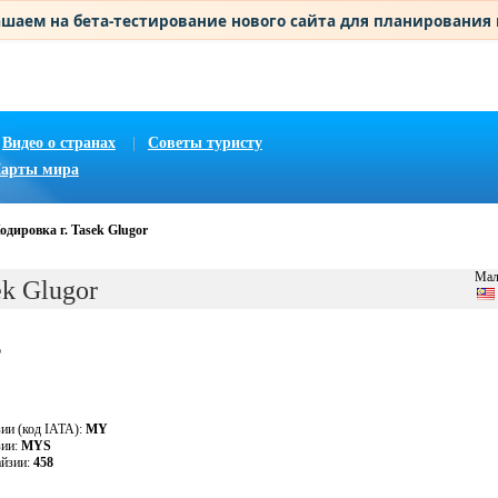
шаем на бета-тестирование нового сайта для планирования
Видео о странах
|
Советы туристу
арты мира
одировка г. Tasek Glugor
Мал
ek Glugor
о
зии (код IATA):
MY
зии:
MYS
айзии:
458