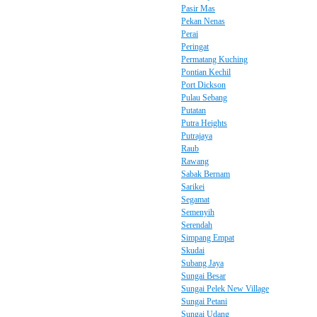
Pasir Mas
Pekan Nenas
Perai
Peringat
Permatang Kuching
Pontian Kechil
Port Dickson
Pulau Sebang
Putatan
Putra Heights
Putrajaya
Raub
Rawang
Sabak Bernam
Sarikei
Segamat
Semenyih
Serendah
Simpang Empat
Skudai
Subang Jaya
Sungai Besar
Sungai Pelek New Village
Sungai Petani
Sungai Udang