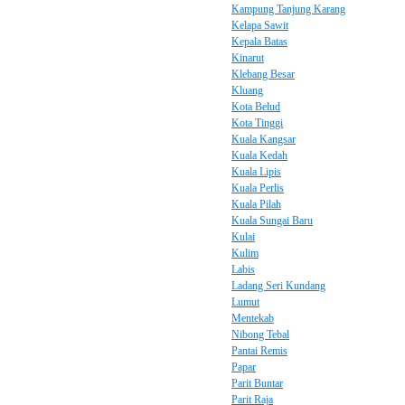
Kampung Tanjung Karang
Kelapa Sawit
Kepala Batas
Kinarut
Klebang Besar
Kluang
Kota Belud
Kota Tinggi
Kuala Kangsar
Kuala Kedah
Kuala Lipis
Kuala Perlis
Kuala Pilah
Kuala Sungai Baru
Kulai
Kulim
Labis
Ladang Seri Kundang
Lumut
Mentekab
Nibong Tebal
Pantai Remis
Papar
Parit Buntar
Parit Raja