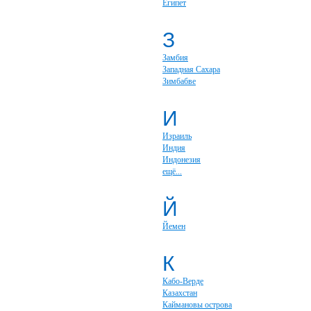
Египет
З
Замбия
Западная Сахара
Зимбабве
И
Израиль
Индия
Индонезия
ещё...
Й
Йемен
К
Кабо-Верде
Казахстан
Каймановы острова