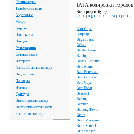
Фотогалерея
IATA кодировки городо
Телефонные коды
Все города на букву:
Аэропорты
|
А
|
Б
|
В
|
Д
|
И
|
К
|
Л
|
М
|
П
|
Р
|
С
|
Т
Метро
Карты
Alor Gajah
Ampang
Посольства
Bagan Serai
Погода
Bahau
Разговорник
Bandar Labuan
Сотовая связь
Banting
Интернет
Batang Berjuntai
Batu Arang
Автомобильные номера
Batu Berendam
Видео страны
Batu Feringgi
Паспорта
Batu Gajah
История
Batu Pahat
Beaufort
Культура
Bedong
Визы, правила въезда
Bemban
Достопримечательности
Bentong Town
Расписание поездов
Bidur
Bukit Mertajam
Bukit Rambai
Buloh Kasap