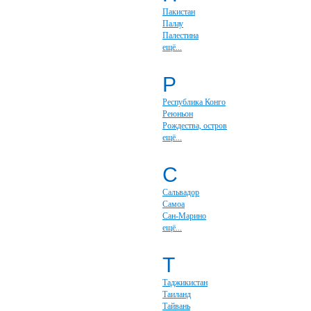
Пакистан
Палау
Палестина
ещё...
Р
Республика Конго
Реюньон
Рождества, остров
ещё...
С
Сальвадор
Самоа
Сан-Марино
ещё...
Т
Таджикистан
Таиланд
Тайвань