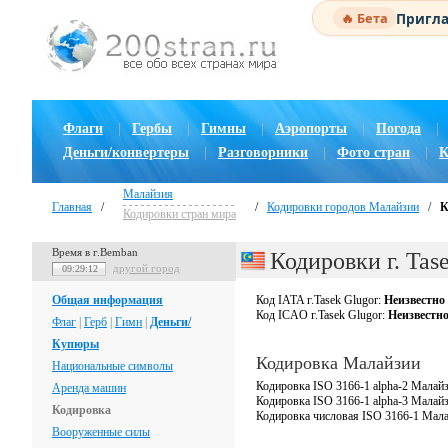
Пригла
🔥 Бета
Флаги
|
Гербы
|
Гимны
|
Аэропорты
|
Погода
|
Деньги/конвертеры
|
Разговорники
|
Фото стран
|
К
Малайзия
Главная
/
/
Кодировки городов Малайзии
/
К
Кодировки стран мира
Время в г.Bemban
Кодировки г. Tas
другой город
09:29:12
Общая информация
Код IATA г.Tasek Glugor:
Неизвестно
Код ICAO г.Tasek Glugor:
Неизвестн
Флаг
|
Герб
|
Гимн
|
Деньги/
Купюры
Кодировка Малайзии
Национальные символы
Кодировка ISO 3166-1 alpha-2 Малай
Аренда машин
Кодировка ISO 3166-1 alpha-3 Малай
Кодировка
Кодировка числовая ISO 3166-1 Мал
Вооруженные силы