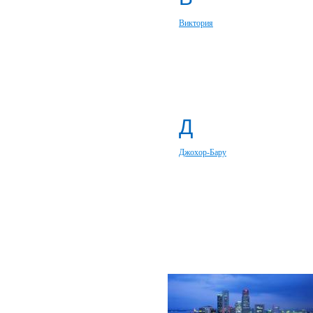
Виктория
Д
Джохор-Бару