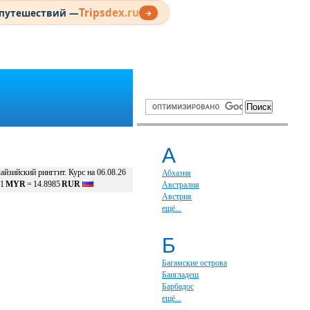
Tripsdex.ru
 путешествий —
→
А
айзийский ринггит. Курс на 06.08.26
Абхазия
1
MYR
=
14.8985
RUR
Австралия
Австрия
ещё...
Б
Багамские острова
Бангладеш
Барбадос
ещё...