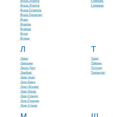
Куала-Лумпур
Сипитанг
Куала-Лумпур
Ситиаван
Куала-Селангор
Куала-Теренгану
Куанг
Куантан
Куантан
Кудат
Кучинг
Л
Т
Лавас
Тавау
Лангкави
Тайпинг
Лахад-Дату
Телупид
Лимбанг
Томангонг
Лонг-Аках
Лонг-Банга
Лонг-Лелланг
Лонг-Пасиа
Лонг-Семадо
Лонг-Серидан
Лонг-Суканг
М
Ш