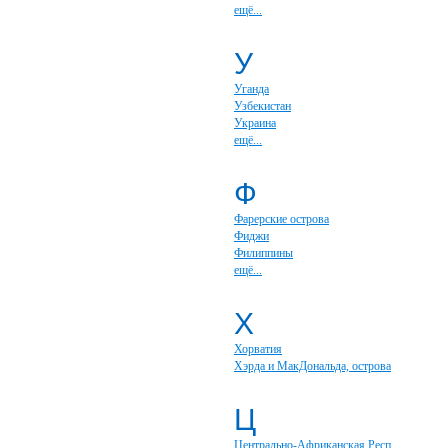
ещё...
У
Уганда
Узбекистан
Украина
ещё...
Ф
Фарерские острова
Фиджи
Филиппины
ещё...
Х
Хорватия
Хэрда и МакДональда, острова
Ц
Центрально-Африканская Респ.