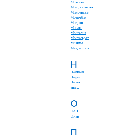
Мексика
Мидуэй, атолл
Микронезия
Мозамбик
Молдова
Монако
Монголия
Монтсеррат
Мьянма
Мэн, остров
Н
Намибия
Науру
Непал
ещё...
О
ОАЭ
Оман
П