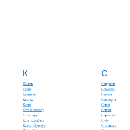
К
С
Кангар
Сандакан
Капит
Семантан
Кенингау
Семера
Кертех
Семпорна
Кланг
Сенаи
Кота Кинабалу
Сепанг
Кота-Бару
Серембан
Кота-Кинабалу
Сибу
Куала - Лумпур
Симанганг