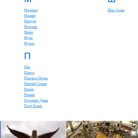
Малакка
Шах-Алам
Маранг
Маруди
Мерсинг
Мири
Муар
Муках
П
Пак
Памол
Пангкор-Перак
Пантай-Сенанг
Пекан
Пенанг
Петалинг-Джая
Порт Кланг