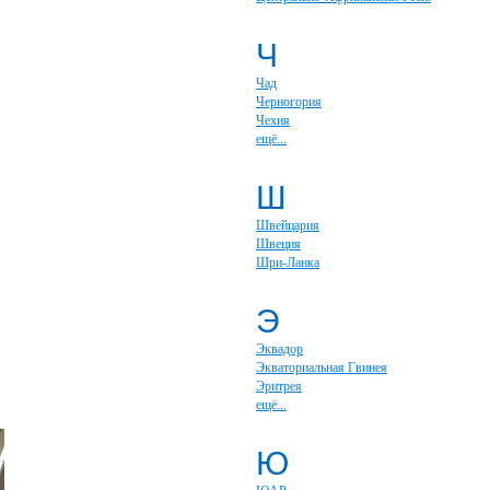
Ч
Чад
Черногория
Чехия
ещё...
Ш
Швейцария
Швеция
Шри-Ланка
Э
Эквадор
Экваториальная Гвинея
Эритрея
ещё...
Ю