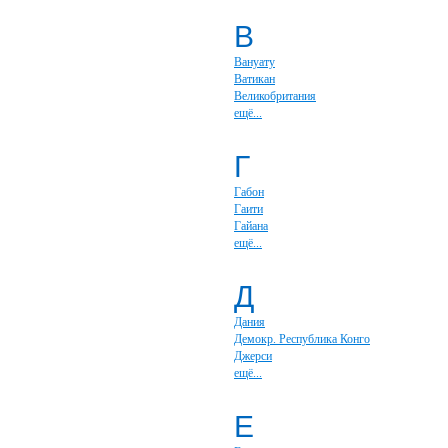
В
Вануату
Ватикан
Великобритания
ещё...
Г
Габон
Гаити
Гайана
ещё...
Д
Дания
Демокр. Республика Конго
Джерси
ещё...
Е