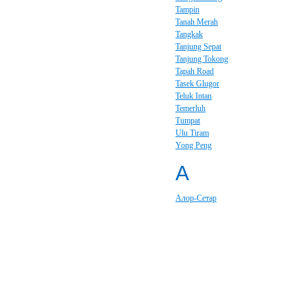
Tampin
Tanah Merah
Tangkak
Tanjung Sepat
Tanjung Tokong
Tapah Road
Tasek Glugor
Teluk Intan
Temerluh
Tumpat
Ulu Tiram
Yong Peng
А
Алор-Сетар