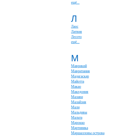
ещё...
Л
Лаос
Латвия
Лесото
ещё...
М
Маврикий
Мавритания
Мадагаскар
Майотта
Макао
Македония
Малави
Малайзия
Мали
Мальдивы
Мальта
Марокко
Мартиника
Маршалловы острова