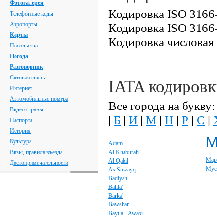
Фотогалерея
Кодировка ISO 3166-
Телефонные коды
Аэропорты
Кодировка ISO 3166-
Карты
Кодировка числовая
Посольства
Погода
Разговорник
Сотовая связь
IATA кодировк
Интернет
Автомобильные номера
Все города на букву:
Видео страны
|
Б
|
И
|
М
|
Н
|
Р
|
С
|
Паспорта
История
Культура
Adam
Визы, правила въезда
Al Khaburah
Мар
Al Qabil
Достопримечательности
Мус
As Suwayq
Badiyah
Bahla'
Barka'
Bawshar
Bayt al `Awabi