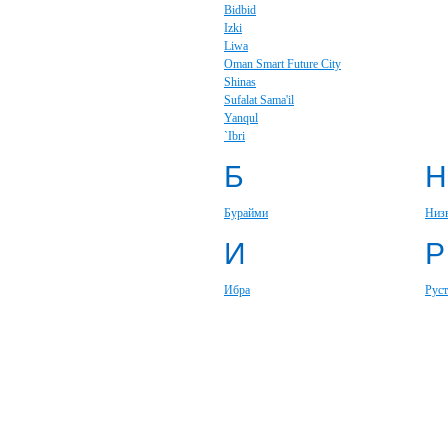
Bidbid
Izki
Liwa
Oman Smart Future City
Shinas
Sufalat Sama'il
Yanqul
`Ibri
Б
Н
Бурайми
Низ
И
Р
Ибра
Руст