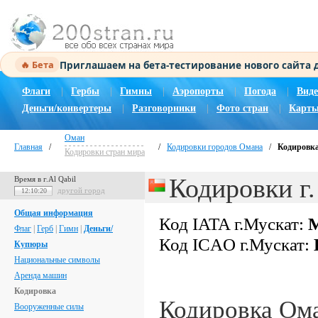
Приглашаем на бета-тестирование нового сайта
🔥 Бета
Флаги
|
Гербы
|
Гимны
|
Аэропорты
|
Погода
|
Виде
Деньги/конвертеры
|
Разговорники
|
Фото стран
|
Карты
Оман
Главная
/
/
Кодировки городов Омана
/
Кодировка
Кодировки стран мира
Кодировки г
Время в г.Al Qabil
другой город
12:10:21
Общая информация
Код IATA г.Мускат:
Флаг
|
Герб
|
Гимн
|
Деньги/
Код ICAO г.Мускат:
Купюры
Национальные символы
Аренда машин
Кодировка
Кодировка Ом
Вооруженные силы