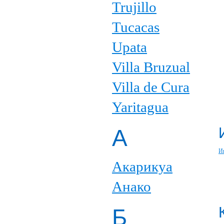
Trujillo
Tucacas
Upata
Villa Bruzual
Villa de Cura
Yaritagua
А
И
Акарикуа
Анако
Б