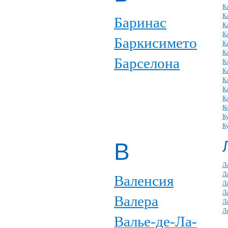
К
К
Баринас
К
К
Баркисимето
К
К
Барселона
К
К
К
К
К
К
К
К
В
Л
Л
Валенсия
Л
Л
Валера
Л
Л
Валье-де-Ла-