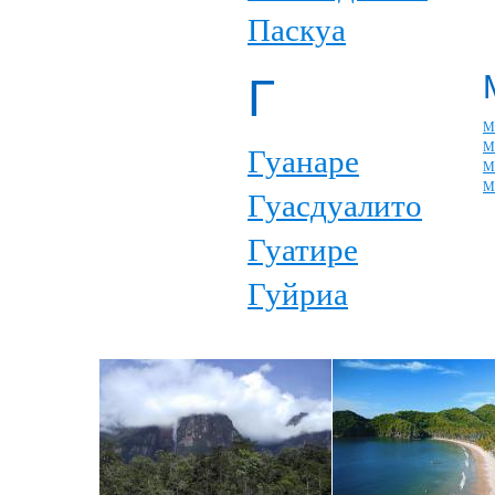
Паскуа
Г
М
М
Гуанаре
М
М
Гуасдуалито
Гуатире
Гуйриа