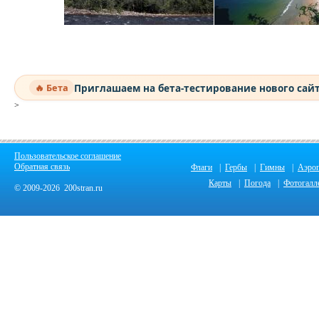
Приглашаем на бета-тестирование нового сай
🔥 Бета
>
Пользовательское соглашение
Обратная связь
Флаги
|
Гербы
|
Гимны
|
Аэро
Карты
|
Погода
|
Фотогалл
© 2009-2026 200stran.ru