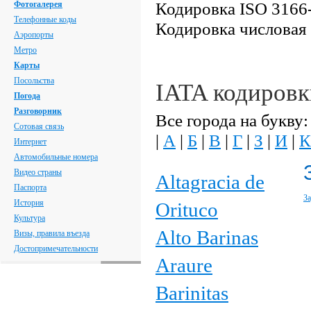
Кодировка ISO 3166-
Фотогалерея
Телефонные коды
Кодировка числовая
Аэропорты
Метро
Карты
Посольства
IATA кодировк
Погода
Разговорник
Все города на букву:
Сотовая связь
|
А
|
Б
|
В
|
Г
|
З
|
И
|
К
Интернет
Автомобильные номера
Видео страны
Altagracia de
Паспорта
За
История
Orituco
Культура
Alto Barinas
Визы, правила въезда
Достопримечательности
Araure
Barinitas