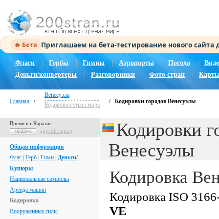
Приглашаем на бета-тестирование нового сайта
🔥 Бета
Флаги
|
Гербы
|
Гимны
|
Аэропорты
|
Погода
|
Виде
Деньги/конвертеры
|
Разговорники
|
Фото стран
|
Карты
Венесуэла
Главная
/
/
Кодировки городов Венесуэлы
Кодировки стран мира
Кодировки г
Время в г.Каракас
другой город
16:23:42
Венесуэлы
Общая информация
Флаг
|
Герб
|
Гимн
|
Деньги/
Купюры
Кодировка Ве
Национальные символы
Аренда машин
Кодировка ISO 3166-
Кодировка
VE
Вооруженные силы