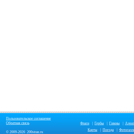
Пользовательское соглашение
Обратная связь
Флаги
|
Гербы
|
Гимны
|
Аэро
Карты
|
Погода
|
Фотогалл
© 2009-2026 200stran.ru