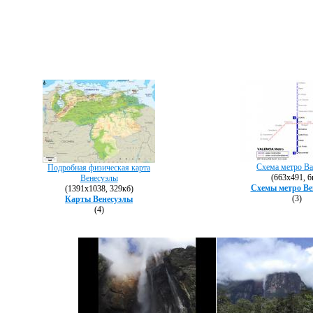
Схема метро Ва
Подробная физическая карта
(663х491, 6
Венесуэлы
Схемы метро Ве
(1391х1038, 329кб)
(3)
Карты Венесуэлы
(4)