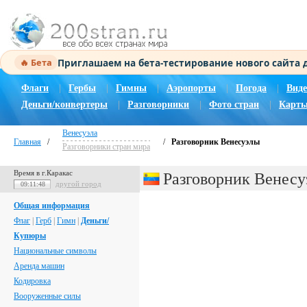
Приглашаем на бета-тестирование нового сайта
🔥 Бета
Флаги
|
Гербы
|
Гимны
|
Аэропорты
|
Погода
|
Виде
Деньги/конвертеры
|
Разговорники
|
Фото стран
|
Карты
Венесуэла
Главная
/
/
Разговорник Венесуэлы
Разговорники стран мира
Время в г.Каракас
Разговорник Венес
другой город
09:11:49
Общая информация
Флаг
|
Герб
|
Гимн
|
Деньги/
Купюры
Национальные символы
Аренда машин
Кодировка
Вооруженные силы