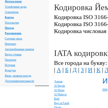
Фотогалерея
Кодировка Йе
Телефонные коды
Аэропорты
Кодировка ISO 3166-
Карты
Кодировка ISO 3166-
Посольства
Погода
Кодировка числовая
Разговорник
Сотовая связь
Интернет
Автомобильные номера
IATA кодировк
Видео страны
Паспорта
Все города на букву:
История
|
А
|
Б
|
Д
|
З
|
И
|
К
|
Культура
Визы, правила въезда
И
Достопримечательности
'Amran
Al Bayda
Ибб
Al Hazm
Al Mahwit
Bajil
Bayt al Faqih
Dhalie