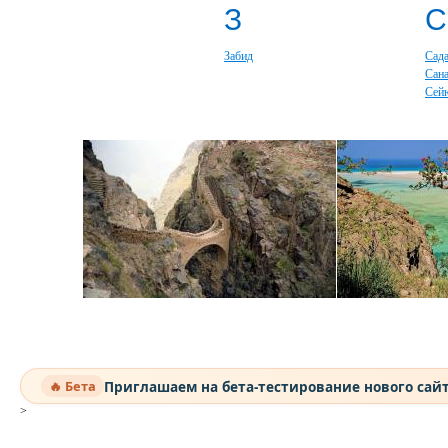
З
С
Забид
Сад
Сан
Сей
Приглашаем на бета-тестирование нового сай
🔥 Бета
>