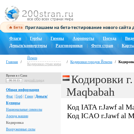
Приглашаем на бета-тестирование нового сайта
🔥 Бета
Флаги
|
Гербы
|
Гимны
|
Аэропорты
|
Погода
|
Виде
Деньги/конвертеры
|
Разговорники
|
Фото стран
|
Карты
Йемен
Главная
/
/
Кодировки городов Йемена
/
Кодировк
Кодировки стран мира
Кодировки г.
Время в г.Сана
другой город
06:16:16
Maqbabah
Общая информация
Флаг
|
Герб
|
Гимн
|
Деньги/
Купюры
Код IATA г.Jawf al 
Национальные символы
Код ICAO г.Jawf al 
Аренда машин
Кодировка
Вооруженные силы