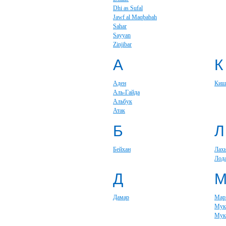
Dhi as Sufal
Jawf al Maqbabah
Sahar
Sayyan
Zinjibar
А
К
Аден
Киш
Аль-Гайда
Альбук
Атак
Б
Л
Бейхан
Лах
Лод
Д
Дамар
Мар
Мук
Мук