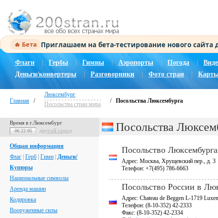
Приглашаем на бета-тестирование нового сайта
🔥 Бета
Флаги
|
Гербы
|
Гимны
|
Аэропорты
|
Погода
|
Виде
Деньги/конвертеры
|
Разговорники
|
Фото стран
|
Карты
Люксембург
Главная
/
/
Посольства Люксембурга
Посольства стран мира
Время в г.Люксембург
Посольства Люксем
другой город
06:22:06
Общая информация
Посольство Люксембурга
Флаг
|
Герб
|
Гимн
|
Деньги/
Адрес: Москва, Хрущевский пер., д. 3
Купюры
Телефон: +7(495) 786-6663
Национальные символы
Посольство России в Лю
Аренда машин
Адрес: Chateau de Beggen L-1719 Luxe
Кодировка
Телефон: (8-10-352) 42-2333
Вооруженные силы
Факс: (8-10-352) 42-2334