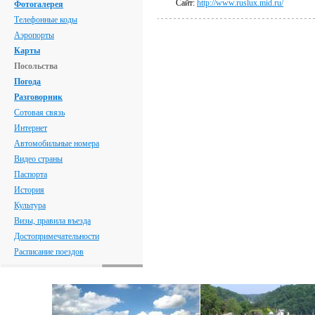
Сайт:
http://www.ruslux.mid.ru/
Фотогалерея
Телефонные коды
Аэропорты
Карты
Посольства
Погода
Разговорник
Сотовая связь
Интернет
Автомобильные номера
Видео страны
Паспорта
История
Культура
Визы, правила въезда
Достопримечательности
Расписание поездов